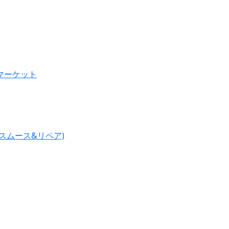
マーケット
(スムース&リペア)