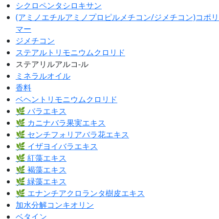
シクロペンタシロキサン
(アミノエチルアミノプロピルメチコン/ジメチコン)コポリ
マー
ジメチコン
ステアルトリモニウムクロリド
ステアリルアルコ-ル
ミネラルオイル
香料
ベヘントリモニウムクロリド
🌿 バラエキス
🌿 カニナバラ果実エキス
🌿 センチフォリアバラ花エキス
🌿 イザヨイバラエキス
🌿 紅藻エキス
🌿 褐藻エキス
🌿 緑藻エキス
🌿 エナンチアクロランタ樹皮エキス
加水分解コンキオリン
ベタイン