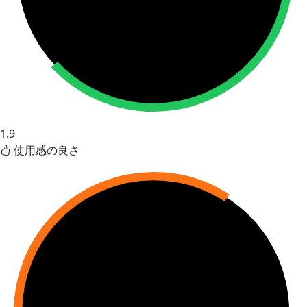
1.9
使用感の良さ