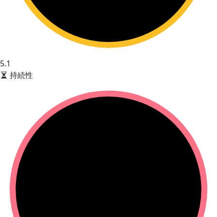
5.1
持続性