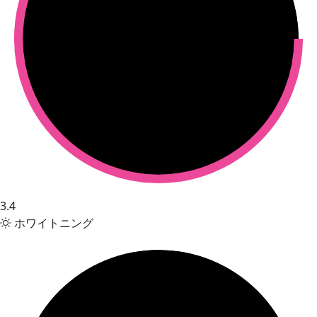
3.4
ホワイトニング