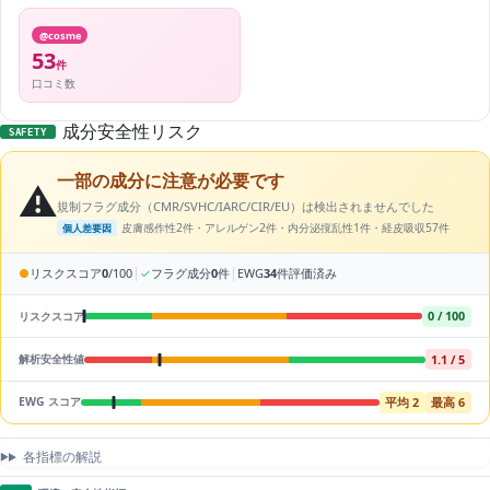
@cosme
53
件
口コミ数
成分安全性リスク
SAFETY
一部の成分に注意が必要です
⚠️
規制フラグ成分（CMR/SVHC/IARC/CIR/EU）は検出されませんでした
皮膚感作性2件・アレルゲン2件・内分泌撹乱性1件・経皮吸収57件
個人差要因
|
|
●
リスクスコア
0
/100
✓
フラグ成分
0
件
EWG
34
件評価済み
0 / 100
リスクスコア
1.1 / 5
解析安全性値
平均 2
最高 6
EWG スコア
各指標の解説