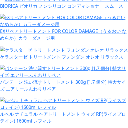
BIORICA ビオリカ ノンシリコン コンディショナー スムース
EXリペアトリートメント FOR COLOR DAMAGE（うるおい な
めらか）カラーダメージ用
ケラスターゼ トリートメント フォンダン オレオ リラックス
パンテーン 洗い流すトリートメント 300g [1.7 個分] 特大サイ
ズ エアリーふんわりリペア
ルベル ナチュラル ヘアトリートメント ウィズ RP(ライスプロ
テイン) 1600ml レフィル