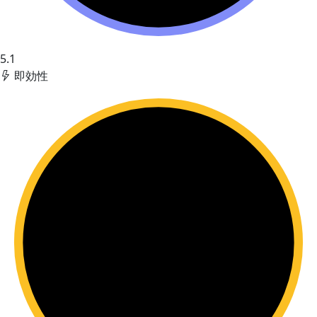
5.1
即効性