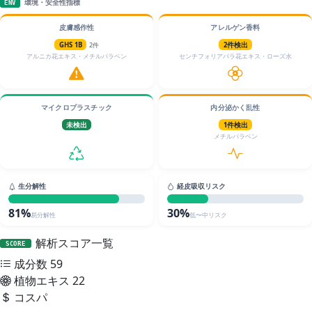
環境・安全性指標
ENV
皮膚感作性
アレルゲン香料
GHS 1B
2件
2件検出
アルニカ花エキス・メチルパラベン
センチフォリアバラ花エキス・ローズ水
マイクロプラスチック
内分泌かく乱性
未検出
1件検出
メチルパラベン
生分解性
経皮吸収リスク
81%
30%
易分解性
低〜中リスク
解析スコア一覧
SCORE
成分数
59
植物エキス
22
コスパ