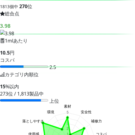
270
位
1813個中
総合点
3.98
1mlあたり
10.5
円
コスパ
2.5
カテゴリ内順位
15
%以内
273位 / 1,813製品中
上位