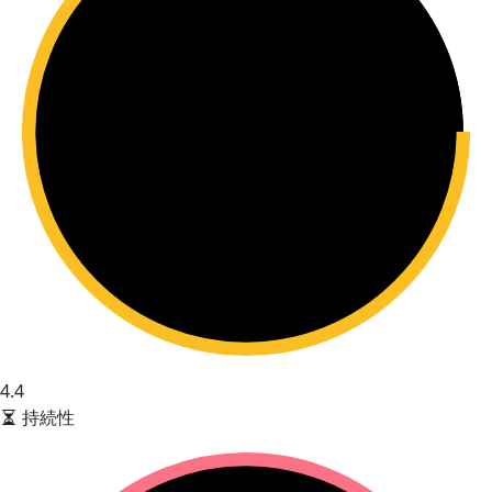
4.4
持続性