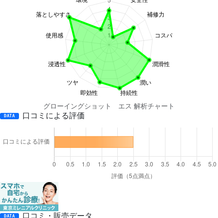
グローイングショット エス 解析チャート
口コミによる評価
DATA
口コミ・販売データ
DATA