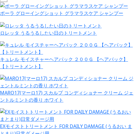
ポーラ グローイングショット グラマラスケア シャンプー
ロレッタ うるうるしたい日のトリートメント
キュレル モイスチャーヘアパック ２００Ｇ 【ヘアパック】
【トリートメント】
MARO17(マーロ17) スカルプ コンディショナー クリーム ジェ
ントルミントの香り ホワイト
EXモイストトリートメント FOR DAILY DAMAGE (うるおい ま
とまり)日常ダメージ用