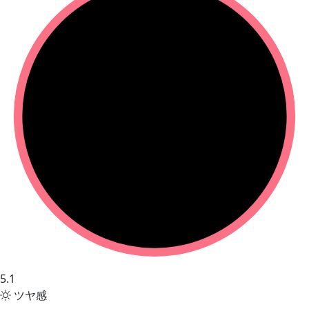
5.1
ツヤ感