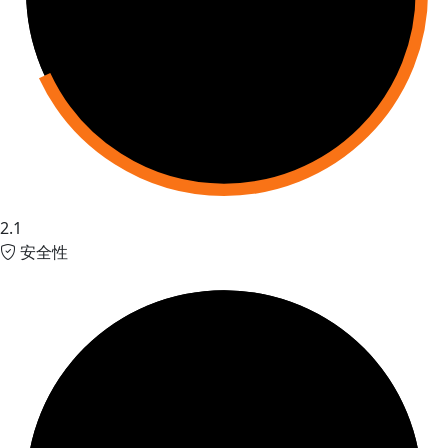
2.1
安全性