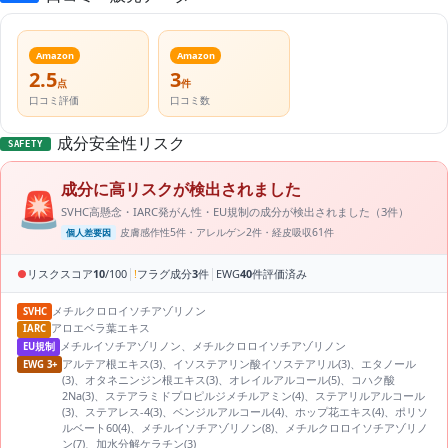
Amazon
Amazon
2.5
3
点
件
口コミ評価
口コミ数
成分安全性リスク
SAFETY
成分に高リスクが検出されました
🚨
SVHC高懸念・IARC発がん性・EU規制の成分が検出されました（3件）
皮膚感作性5件・アレルゲン2件・経皮吸収61件
個人差要因
|
|
●
リスクスコア
10
/100
!
フラグ成分
3
件
EWG
40
件評価済み
メチルクロロイソチアゾリノン
SVHC
アロエベラ葉エキス
IARC
メチルイソチアゾリノン、メチルクロロイソチアゾリノン
EU規制
アルテア根エキス(3)、イソステアリン酸イソステアリル(3)、エタノール
EWG 3+
(3)、オタネニンジン根エキス(3)、オレイルアルコール(5)、コハク酸
2Na(3)、ステアラミドプロピルジメチルアミン(4)、ステアリルアルコール
(3)、ステアレス-4(3)、ベンジルアルコール(4)、ホップ花エキス(4)、ポリソ
ルベート60(4)、メチルイソチアゾリノン(8)、メチルクロロイソチアゾリノ
ン(7)、加水分解ケラチン(3)