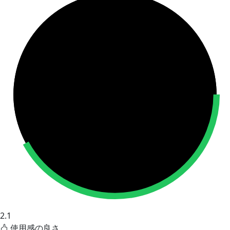
2.1
使用感の良さ