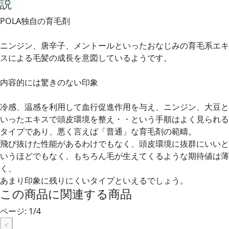
説
POLA独自の育毛剤
ニンジン、唐辛子、メントールといったおなじみの育毛系エキ
スによる毛髪の成長を意図しているようです。
内容的には驚きのない印象
冷感、温感を利用して血行促進作用を与え、ニンジン、大豆と
いったエキスで頭皮環境を整え・・という手順はよく見られる
タイプであり、悪く言えば「普通」な育毛剤の範疇。
飛び抜けた性能があるわけでもなく、頭皮環境に抜群にいいと
いうほどでもなく、もちろん毛が生えてくるような期待値は薄
く、
あまり印象に残りにくいタイプといえるでしょう。
この商品に関連する商品
ページ:
1
/
4
<