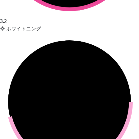
3.2
ホワイトニング