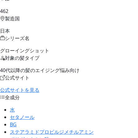
462
製造国
日本
シリーズ名
グローイングショット
対象の髪タイプ
40代以降の髪のエイジング悩み向け
公式サイト
公式サイトを見る
全成分
水
セタノール
BG
ステアラミドプロピルジメチルアミン