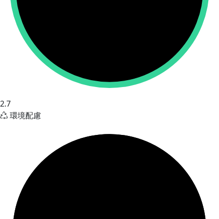
2.7
環境配慮