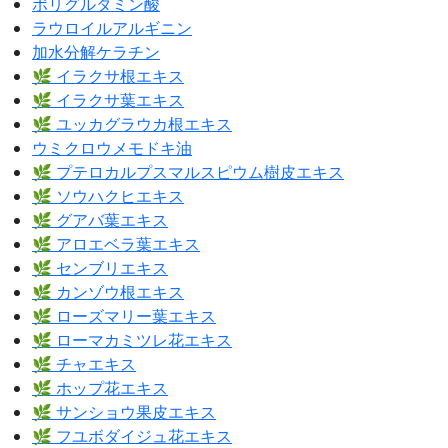
ポリグルタミン酸
ラウロイルアルギニン
加水分解ケラチン
🌿 イラクサ根エキス
🌿 イラクサ葉エキス
🌿 ユッカグラウカ根エキス
ウミクロウメモドキ油
🌿 プテロカルプスマルスピウム樹皮エキス
🌿 ソウハクヒエキス
🌿 グアバ葉エキス
🌿 アロエベラ葉エキス
🌿 センブリエキス
🌿 カンゾウ根エキス
🌿 ローズマリー葉エキス
🌿 ローマカミツレ花エキス
🌿 チャエキス
🌿 ホップ花エキス
🌿 サンショウ果皮エキス
🌿 フユボダイジュ花エキス