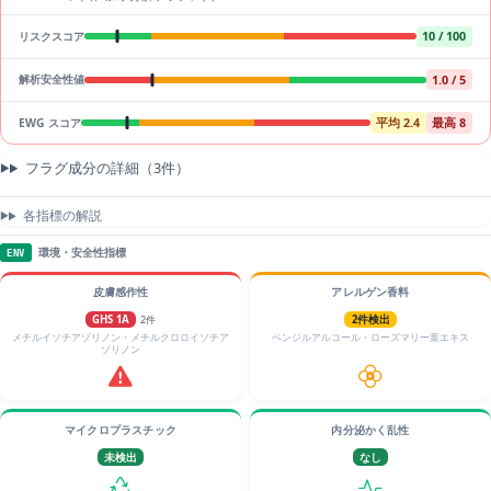
10 / 100
リスクスコア
1.0 / 5
解析安全性値
平均 2.4
最高 8
EWG スコア
フラグ成分の詳細（3件）
各指標の解説
環境・安全性指標
ENV
皮膚感作性
アレルゲン香料
GHS 1A
2件
2件検出
メチルイソチアゾリノン・メチルクロロイソチア
ベンジルアルコール・ローズマリー葉エキス
ゾリノン
マイクロプラスチック
内分泌かく乱性
未検出
なし