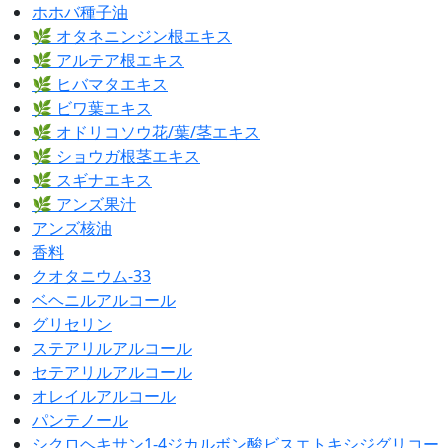
ホホバ種子油
🌿 オタネニンジン根エキス
🌿 アルテア根エキス
🌿 ヒバマタエキス
🌿 ビワ葉エキス
🌿 オドリコソウ花/葉/茎エキス
🌿 ショウガ根茎エキス
🌿 スギナエキス
🌿 アンズ果汁
アンズ核油
香料
クオタニウム-33
ベヘニルアルコール
グリセリン
ステアリルアルコール
セテアリルアルコール
オレイルアルコール
パンテノール
シクロヘキサン1-4ジカルボン酸ビスエトキシジグリコー