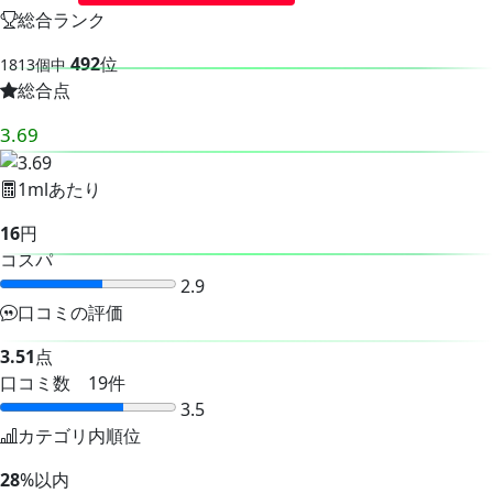
総合ランク
492
位
1813個中
総合点
3.69
1mlあたり
16
円
コスパ
2.9
口コミの評価
3.51
点
口コミ数 19件
3.5
カテゴリ内順位
28
%以内