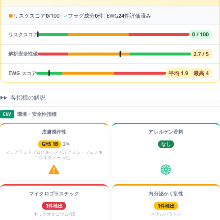
|
|
●
リスクスコア
0
/100
✓
フラグ成分
0
件
EWG
24
件評価済み
0 / 100
リスクスコア
2.7 / 5
解析安全性値
平均 1.9
最高 4
EWG スコア
各指標の解説
環境・安全性指標
ENV
皮膚感作性
アレルゲン香料
GHS 1B
3件
なし
ステアラミドプロピルジメチルアミン・フェノキ
シエタノール他
マイクロプラスチック
内分泌かく乱性
1件検出
1件検出
ポリクオタニウム-92
メチルパラベン