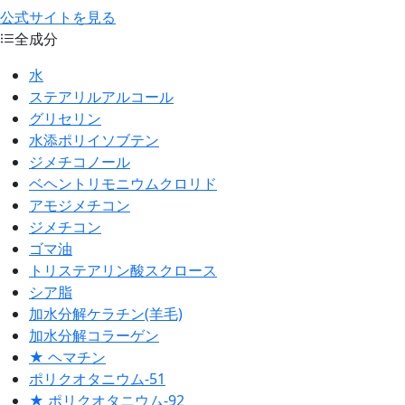
公式サイトを見る
全成分
水
ステアリルアルコール
グリセリン
水添ポリイソブテン
ジメチコノール
ベヘントリモニウムクロリド
アモジメチコン
ジメチコン
ゴマ油
トリステアリン酸スクロース
シア脂
加水分解ケラチン(羊毛)
加水分解コラーゲン
★ ヘマチン
ポリクオタニウム-51
★ ポリクオタニウム-92