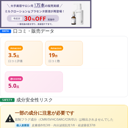
口コミ・販売データ
DATA
Amazon
Amazon
3.5
19
点
件
口コミ評価
口コミ数
@cosme
5.0
点
成分安全性リスク
SAFETY
一部の成分に注意が必要です
⚠️
規制フラグ成分（CMR/SVHC/IARC/CIR/EU）は検出されませんでした
皮膚感作性3件・内分泌撹乱性1件・経皮吸収37件
個人差要因