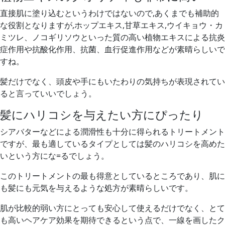
直接肌に塗り込むというわけではないので,あくまでも補助的
な役割となりますが,ホップエキス,甘草エキス,ウイキョウ・カ
ミツレ、ノコギリソウといった質の高い植物エキスによる抗炎
症作用や抗酸化作用、抗菌、血行促進作用などが素晴らしいで
すね。
髪だけでなく、頭皮や手にもいたわりの気持ちが表現されてい
ると言っていいでしょう。
髪にハリコシを与えたい方にぴったり
シアバターなどによる潤滑性も十分に得られるトリートメント
ですが、
最も適しているタイプとしては髪のハリコシを高めた
い
という方にな=るでしょう。
このトリートメントの最も得意としているところであり、肌に
も髪にも元気を与えるような処方が素晴らしいです。
肌が比較的弱い方にとっても安心して使えるだけでなく、
とて
も高いヘアケア効果を期待できるという点で、一線を画したク