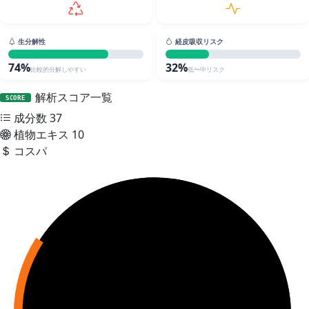
生分解性
経皮吸収リスク
74%
32%
比較的分解しやすい
低〜中リスク
解析スコア一覧
SCORE
成分数
37
植物エキス
10
コスパ