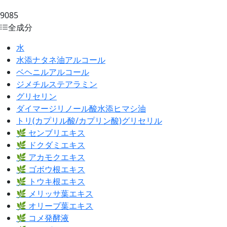
9085
全成分
水
水添ナタネ油アルコール
ベヘニルアルコール
ジメチルステアラミン
グリセリン
ダイマージリノール酸水添ヒマシ油
トリ(カプリル酸/カプリン酸)グリセリル
🌿 センブリエキス
🌿 ドクダミエキス
🌿 アカモクエキス
🌿 ゴボウ根エキス
🌿 トウキ根エキス
🌿 メリッサ葉エキス
🌿 オリーブ葉エキス
🌿 コメ発酵液