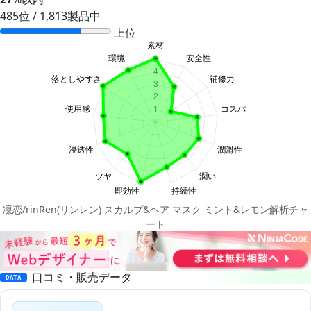
485位 / 1,813製品中
上位
凜恋/rinRen(リンレン) スカルプ&ヘア マスク ミント&レモン解析チャ
ート
口コミ・販売データ
DATA