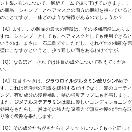
ント&レモンについて、解析チームで掘り下げていきます。こ
の商品、シャンプーとヘアマスクの両方の機能を持っていると
のことですが、一体どのような特徴があるのでしょうか？
【A】
まず、この製品の最大の特徴は、その
多機能性
にありま
すね。シャンプーとしても、ヘアマスクとしても使用できると
いうのは、まさに一石二鳥です。ただし、それぞれの機能を完
璧にこなすかというと、少々難しい面もあるわけですが。
【Q】
なるほど、それでは注目の成分について教えてくださ
い。
【A】
注目すべきは、
ジラウロイルグルタミン酸リシンNa
で
す。これは洗浄剤の刺激を緩和するだけでなく、髪のコーティ
ング、有効成分の浸透補助、髪の強度アップにも寄与します。
また、
ジメチルステアラミン
は肌に優しいコンディショニング
効果をもたらし、炭はその強力な吸着力で頭皮や髪の汚れを取
り除く役割を果たします。
【Q】
その成分たちがもたらすメリットについてもっと詳しく