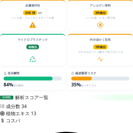
皮膚感作性
アレルゲン香料
GHS 1B
4件
3件検出
ハッカ油・フェノキシエタノール他
ハッカ油・レモン果汁他
マイクロプラスチック
内分泌かく乱性
未検出
1件検出
ブチルカルバミン酸ヨウ化プロピニル
生分解性
経皮吸収リスク
84%
35%
易分解性
低〜中リスク
解析スコア一覧
SCORE
成分数
34
植物エキス
13
コスパ