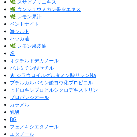
🌿 スサビノリエキス
🌿 ウンシュウミカン果皮エキス
🌿 レモン果汁
ベントナイト
海シルト
ハッカ油
🌿 レモン果皮油
炭
オクチルドデカノール
パルミチン酸セチル
★ ジラウロイルグルタミン酸リシンNa
ブチルカルバミン酸ヨウ化プロピニル
ヒドロキシプロピルシクロデキストリン
プロパンジオール
カラメル
乳酸
BG
フェノキシエタノール
エタノール