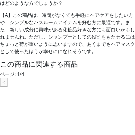
はどのような方でしょうか？
【A】
この商品は、時間がなくても手軽にヘアケアをしたい方
や、シンプルなバスルームアイテムを好む方に最適です。ま
た、新しい成分に興味がある化粧品好きな方にも面白いかもし
れませんね。ただし、シャンプーとしての役割をもたせるには
ちょっと荷が重いように思いますので、あくまでもヘアマスク
として使ったほうが幸せにになれそうです。
この商品に関連する商品
ページ:
1
/
4
<
[ 薬用 スカルプケア] 凜恋/rinRen（リンレン） スカルプエッ
センス（育毛剤） ミント＆レモン 120mL
凜恋/rinRen(リンレン) トリートメント カモミール&モミ