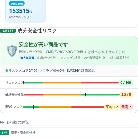
Amazon
153515
位
Amazonランク
成分安全性リスク
SAFETY
安全性が高い商品です
🛡️
規制フラグ成分（CMR/SVHC/IARC/CIR/EU）は検出されませんでした
皮膚感作性4件・アレルゲン3件・内分泌撹乱性1件・経皮吸収34件
個人差要因
|
|
●
リスクスコア
0
/100
✓
フラグ成分
0
件
EWG
24
件評価済み
0 / 100
リスクスコア
3.2 / 5
解析安全性値
平均 2.2
最高 7
EWG スコア
各指標の解説
環境・安全性指標
ENV