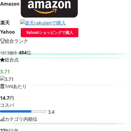
Amazon
楽天
Yahoo
Yahoo!ショッピングで購入
総合ランク
484
位
1813個中
総合点
3.71
1mlあたり
14.7
円
コスパ
3.4
カテゴリ内順位
27
%以内