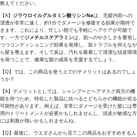
教えてください。
【A】
ジラウロイルグルタミン酸リシンNa
は、毛髪内部への
浸透が非常に速く、約1分でダメージを修復する効果が期待で
きます。これにより、忙しい朝でも手軽にヘアケアが可能で
す。一方で
ジメチルステアラミン
は、肌へのやさしさを重視し
つつコンディショニング効果を発揮し、肌トラブルを抑えなが
ら髪を整えます。そして炭は、汚れを吸着して清潔な頭皮環境
を保つことで、健康な髪の成長を支援するでしょう。
【Q】
では、この商品を使う上でのデメリットはあるのでしょ
うか？
【A】
デメリットとしては、シャンプーとヘアマスク両方の機
能を持つため、特化した製品に比べるとどちらかの機能が劣る
可能性があります。例えば、非常にダメージを受けた髪には専
用のトリートメントが必要かもしれませんし、頭皮が敏感な方
には刺激が強いかもしれませんね。
【Q】
最後に、ウエダさんから見てこの商品をおすすめする人