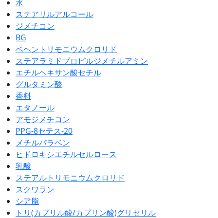
水
ステアリルアルコール
ジメチコン
BG
ベヘントリモニウムクロリド
ステアラミドプロピルジメチルアミン
エチルヘキサン酸セチル
グルタミン酸
香料
エタノール
アモジメチコン
PPG-8セテス-20
メチルパラベン
ヒドロキシエチルセルロース
乳酸
ステアルトリモニウムクロリド
スクワラン
シア脂
トリ(カプリル酸/カプリン酸)グリセリル