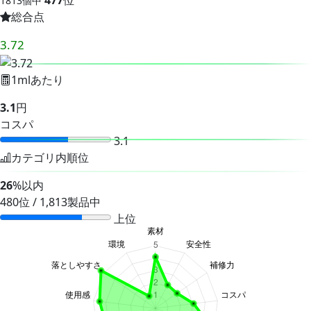
477
位
1813個中
総合点
3.72
1mlあたり
3.1
円
コスパ
3.1
カテゴリ内順位
26
%以内
480位 / 1,813製品中
上位