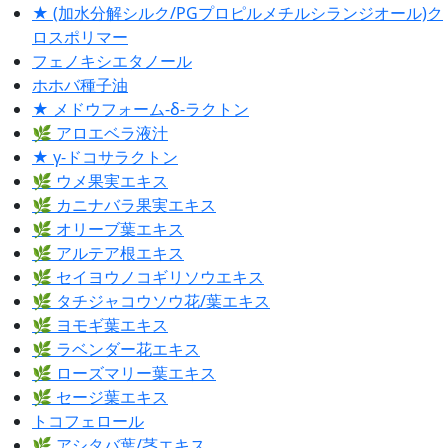
★ (加水分解シルク/PGプロピルメチルシランジオール)ク
ロスポリマー
フェノキシエタノール
ホホバ種子油
★ メドウフォーム-δ-ラクトン
🌿 アロエベラ液汁
★ γ-ドコサラクトン
🌿 ウメ果実エキス
🌿 カニナバラ果実エキス
🌿 オリーブ葉エキス
🌿 アルテア根エキス
🌿 セイヨウノコギリソウエキス
🌿 タチジャコウソウ花/葉エキス
🌿 ヨモギ葉エキス
🌿 ラベンダー花エキス
🌿 ローズマリー葉エキス
🌿 セージ葉エキス
トコフェロール
🌿 アシタバ葉/茎エキス