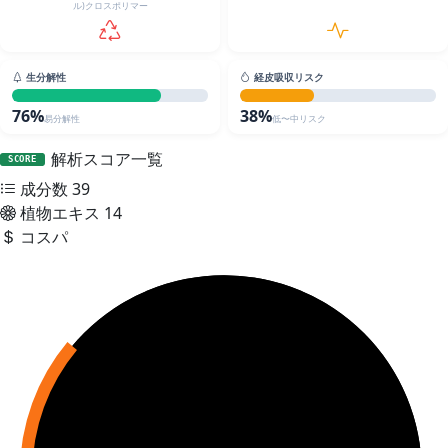
ル)クロスポリマー
生分解性
経皮吸収リスク
76%
38%
易分解性
低〜中リスク
解析スコア一覧
SCORE
成分数
39
植物エキス
14
コスパ