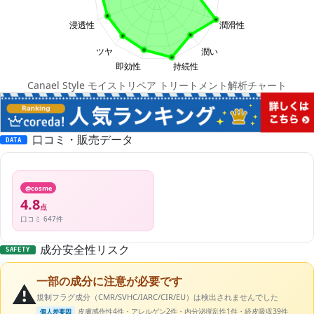
Canael Style モイストリペア トリートメント解析チャート
口コミ・販売データ
DATA
@cosme
4.8
点
口コミ 647件
成分安全性リスク
SAFETY
一部の成分に注意が必要です
⚠️
規制フラグ成分（CMR/SVHC/IARC/CIR/EU）は検出されませんでした
皮膚感作性4件・アレルゲン2件・内分泌撹乱性1件・経皮吸収39件
個人差要因