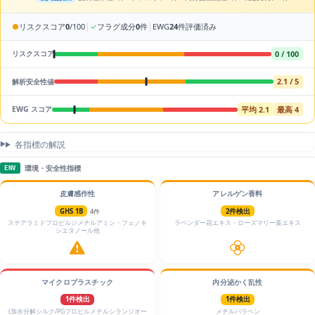
|
|
●
リスクスコア
0
/100
✓
フラグ成分
0
件
EWG
24
件評価済み
0 / 100
リスクスコア
2.1 / 5
解析安全性値
平均 2.1
最高 4
EWG スコア
各指標の解説
環境・安全性指標
ENV
皮膚感作性
アレルゲン香料
GHS 1B
4件
2件検出
ステアラミドプロピルジメチルアミン・フェノキ
ラベンダー花エキス・ローズマリー葉エキス
シエタノール他
マイクロプラスチック
内分泌かく乱性
1件検出
1件検出
(加水分解シルク/PGプロピルメチルシランジオー
メチルパラベン