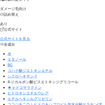
ダメージ毛向け
詰め替え
あり
公式サイト
公式サイトを見る
全成分
水
エタノール
BG
コハク酸ジエトキシエチル
シクロヘキサン-1
4-ジカルボン酸ビスエトキシジグリコール
★ γ-ドコサラクトン
ヒドロキシエチルウレア
エチルヘキシルグリセリン
ココジモニウムヒドロキシプロピル加水分解ケラチン(羊