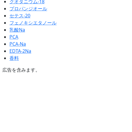
クオタニウム-18
プロパンジオール
セテス-20
フェノキシエタノール
乳酸Na
PCA
PCA-Na
EDTA-2Na
香料
広告を含みます。