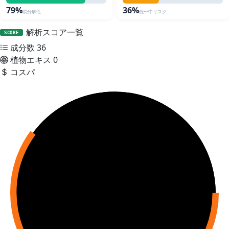
79%
36%
易分解性
低〜中リスク
解析スコア一覧
SCORE
成分数
36
植物エキス
0
コスパ