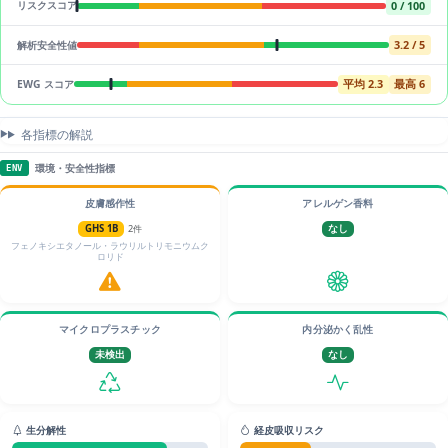
0 / 100
リスクスコア
3.2 / 5
解析安全性値
平均 2.3
最高 6
EWG スコア
各指標の解説
環境・安全性指標
ENV
皮膚感作性
アレルゲン香料
GHS 1B
2件
なし
フェノキシエタノール・ラウリルトリモニウムク
ロリド
マイクロプラスチック
内分泌かく乱性
未検出
なし
生分解性
経皮吸収リスク