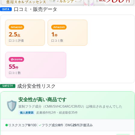
口コミ・販売データ
DATA
Amazon
Amazon
2.5
1
点
件
口コミ評価
口コミ数
@cosme
55
件
口コミ数
成分安全性リスク
SAFETY
安全性が高い商品です
🛡️
規制フラグ成分（CMR/SVHC/IARC/CIR/EU）は検出されませんでした
皮膚感作性2件・経皮吸収35件
個人差要因
|
|
●
リスクスコア
0
/100
✓
フラグ成分
0
件
EWG
25
件評価済み