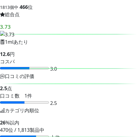
466
位
1813個中
総合点
3.73
1mlあたり
12.6
円
コスパ
3.0
口コミの評価
2.5
点
口コミ数 1件
2.5
カテゴリ内順位
26
%以内
470位 / 1,813製品中