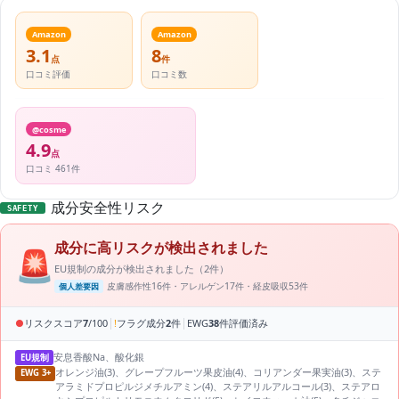
Amazon
Amazon
3.1
8
点
件
口コミ評価
口コミ数
@cosme
4.9
点
口コミ 461件
成分安全性リスク
SAFETY
成分に高リスクが検出されました
🚨
EU規制の成分が検出されました（2件）
皮膚感作性16件・アレルゲン17件・経皮吸収53件
個人差要因
|
|
●
リスクスコア
7
/100
!
フラグ成分
2
件
EWG
38
件評価済み
安息香酸Na、酸化銀
EU規制
オレンジ油(3)、グレープフルーツ果皮油(4)、コリアンダー果実油(3)、ステ
EWG 3+
アラミドプロピルジメチルアミン(4)、ステアリルアルコール(3)、ステアロ