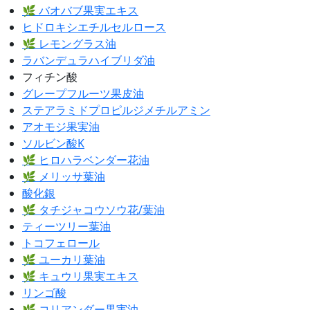
🌿 バオバブ果実エキス
ヒドロキシエチルセルロース
🌿 レモングラス油
ラバンデュラハイブリダ油
フィチン酸
グレープフルーツ果皮油
ステアラミドプロピルジメチルアミン
アオモジ果実油
ソルビン酸K
🌿 ヒロハラベンダー花油
🌿 メリッサ葉油
酸化銀
🌿 タチジャコウソウ花/葉油
ティーツリー葉油
トコフェロール
🌿 ユーカリ葉油
🌿 キュウリ果実エキス
リンゴ酸
🌿 コリアンダー果実油