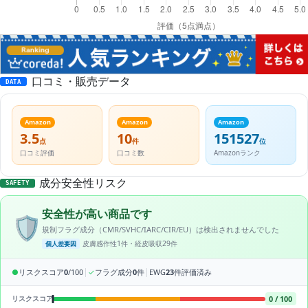
口コミ・販売データ
DATA
Amazon
Amazon
Amazon
3.5
10
151527
点
件
位
口コミ評価
口コミ数
Amazonランク
成分安全性リスク
SAFETY
安全性が高い商品です
🛡️
規制フラグ成分（CMR/SVHC/IARC/CIR/EU）は検出されませんでした
皮膚感作性1件・経皮吸収29件
個人差要因
|
|
●
リスクスコア
0
/100
✓
フラグ成分
0
件
EWG
23
件評価済み
0 / 100
リスクスコア