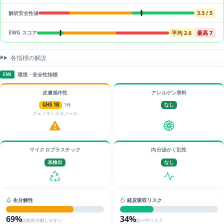
3.3 / 5
解析安全性値
平均 2.6
最高 7
EWG スコア
各指標の解説
環境・安全性指標
ENV
皮膚感作性
アレルゲン香料
GHS 1B
1件
なし
フェノキシエタノール
マイクロプラスチック
内分泌かく乱性
未検出
なし
生分解性
経皮吸収リスク
69%
34%
比較的分解しやすい
低〜中リスク