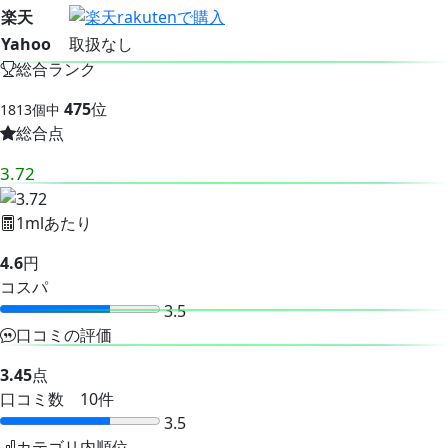
楽天
Yahoo
取扱なし
総合ランク
475
位
1813個中
総合点
3.72
1mlあたり
4.6
円
コスパ
3.5
口コミの評価
3.45
点
口コミ数 10件
3.5
カテゴリ内順位