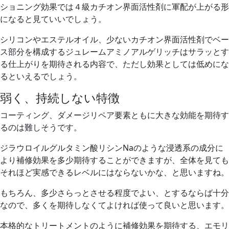
ショニング効果では４級カチオン界面活性剤に軍配が上がる形
になると見ていいでしょう。
シリコンやエステルオイル、少ないカチオン界面活性剤でベー
ス部分を構成するジュレームアミノアルゲリッチは
サラッとす
る仕上がり
を期待される内容で、ただし
効果としては低め
にな
るといえるでしょう。
弱く、持続しない特徴
コーティング、ダメージリペア要素ともに大きな効能を期待す
るのは難しそうです。
ジラウロイルグルタミン酸リシンNaのような浸透系の成分に
より補修効果を多少期待することができますが、
全体を見ても
それほど実感できるレベルにはならないかな、
と思いますね。
もちろん、多少さらっとさせる程度でよい、とするならば十分
なので、
多くを期待しなくてよければ使って良いと思います。
本格的なトリートメントのように補修効果を期待する、エモリ