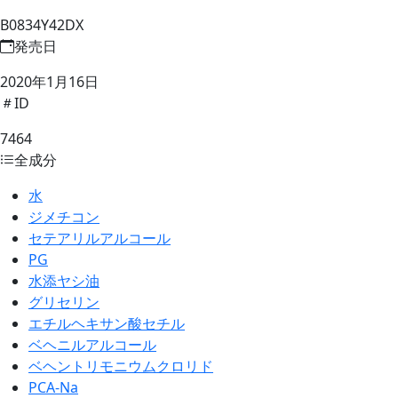
B0834Y42DX
発売日
2020年1月16日
ID
7464
全成分
水
ジメチコン
セテアリルアルコール
PG
水添ヤシ油
グリセリン
エチルヘキサン酸セチル
ベヘニルアルコール
ベヘントリモニウムクロリド
PCA-Na