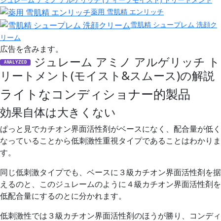
薬用 雪肌精 エンリッチ
雪肌精 シュープレム 洗顔ク
リーム
広告を含みます。
ジュレーム アミノ アルゲリッチ ト
ANALYZED
リートメント(モイスト&スムース)の解説
ライトなコンディショナー的製品
効果自体は大きくない
ぱっと見でカチオン界面活性剤がベースになく、配合量が低く
なっていることから
低刺激性重視タイプ
であることはわかりま
す。
同じ低刺激タイプでも、ベースに３級カチオン界面活性剤を据
えるのと、このジュレームのように４級カチオン界面活性剤を
低配合量にするのとに分かれます。
低刺激性では３級カチオン界面活性剤のほうが勝り、コンディ