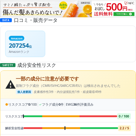
口コミ・販売データ
DATA
Amazon
207254
位
Amazonランク
成分安全性リスク
SAFETY
一部の成分に注意が必要です
⚠️
規制フラグ成分（CMR/SVHC/IARC/CIR/EU）は検出されませんでした
皮膚感作性3件・内分泌撹乱性1件・経皮吸収49件
個人差要因
|
|
●
リスクスコア
0
/100
✓
フラグ成分
0
件
EWG
36
件評価済み
0 / 100
リスクスコア
2.2 / 5
解析安全性値