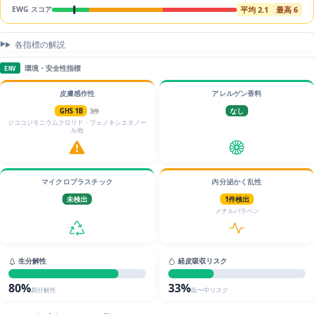
平均 2.1
最高 6
EWG スコア
各指標の解説
環境・安全性指標
ENV
皮膚感作性
アレルゲン香料
GHS 1B
3件
なし
ジココジモニウムクロリド・フェノキシエタノー
ル他
マイクロプラスチック
内分泌かく乱性
未検出
1件検出
メチルパラベン
生分解性
経皮吸収リスク
80%
33%
易分解性
低〜中リスク