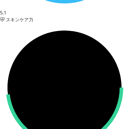
5.1
スキンケア力