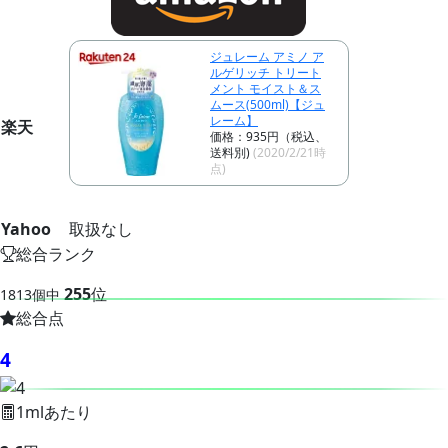
ジュレーム アミノ ア
ルゲリッチ トリート
メント モイスト＆ス
ムース(500ml)【ジュ
レーム】
楽天
価格：935円（税込、
送料別)
(2020/2/21時
点)
Yahoo
取扱なし
総合ランク
255
位
1813個中
総合点
4
1mlあたり