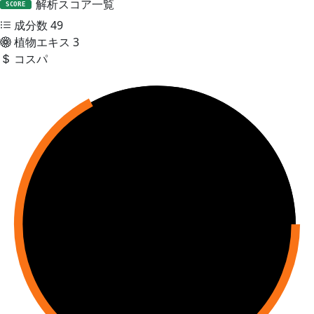
解析スコア一覧
SCORE
成分数
49
植物エキス
3
コスパ