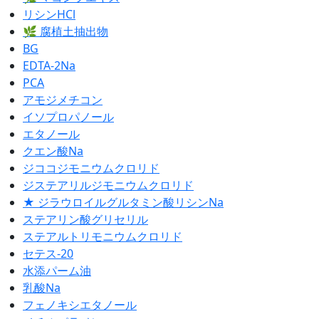
リシンHCl
🌿 腐植土抽出物
BG
EDTA-2Na
PCA
アモジメチコン
イソプロパノール
エタノール
クエン酸Na
ジココジモニウムクロリド
ジステアリルジモニウムクロリド
★ ジラウロイルグルタミン酸リシンNa
ステアリン酸グリセリル
ステアルトリモニウムクロリド
セテス-20
水添パーム油
乳酸Na
フェノキシエタノール