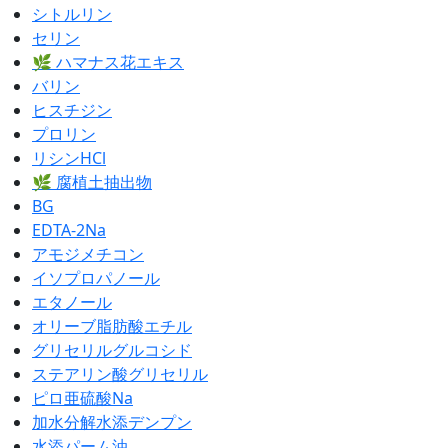
シトルリン
セリン
🌿 ハマナス花エキス
バリン
ヒスチジン
プロリン
リシンHCl
🌿 腐植土抽出物
BG
EDTA-2Na
アモジメチコン
イソプロパノール
エタノール
オリーブ脂肪酸エチル
グリセリルグルコシド
ステアリン酸グリセリル
ピロ亜硫酸Na
加水分解水添デンプン
水添パーム油