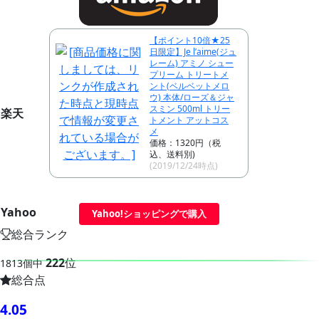
【ポイント10倍★25
日限定】Je l’aime(ジュ
レーム) アミノ シュー
プリーム トリートメ
ント(ベルベットメロ
ウ) 本体/ローズ＆ジャ
スミン 500ml トリー
楽天
トメント アットコス
メ
価格：1320円（税
込、送料別)
(2019/12/24時点)
Yahoo
Yahoo!ショッピングで購入
総合ランク
222
位
1813個中
総合点
4.05