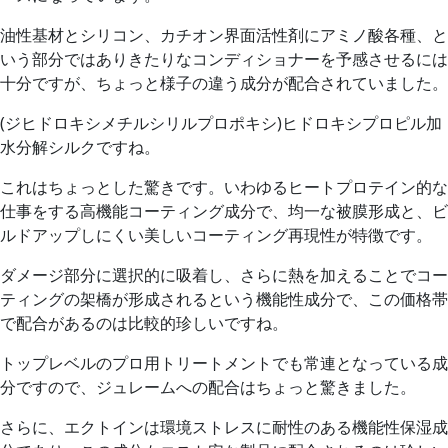
油性基材とシリコン、カチオン界面活性剤にアミノ酸各種、と
いう部分では
ありきたりなコンディショナー
を予感させるには
十分ですが、ちょっと様子の違う成分が配合されていました。
(ジヒドロキシメチルシリルプロポキシ)ヒドロキシプロピル加
水分解シルク
ですね。
これはちょっとした驚きです。いわゆるヒートプロテイン的な
仕事をする高機能コーティング成分で、
均一な被膜形成と、ビ
ルドアップしにくい美しいコーティング再現性が特徴です。
ダメージ部分に選択的に吸着し、さらに熱を加えることでコー
ティングの架橋が形成されるという機能性成分で、この価格帯
で配合があるのは比較的珍しいですね。
トップレベルのプロ用トリートメントでも常連となっている成
分ですので、ジュレームへの配合はちょっと驚きました。
さらに、
エクトイン
は環境ストレスに耐性のある機能性保湿成