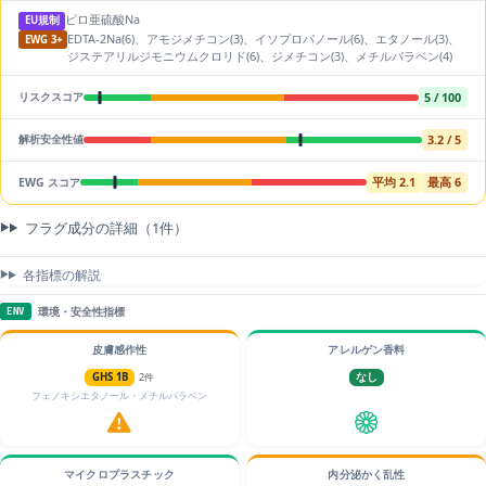
ピロ亜硫酸Na
EU規制
EDTA-2Na(6)、アモジメチコン(3)、イソプロパノール(6)、エタノール(3)、
EWG 3+
ジステアリルジモニウムクロリド(6)、ジメチコン(3)、メチルパラベン(4)
5 / 100
リスクスコア
3.2 / 5
解析安全性値
平均 2.1
最高 6
EWG スコア
フラグ成分の詳細（1件）
各指標の解説
環境・安全性指標
ENV
皮膚感作性
アレルゲン香料
GHS 1B
2件
なし
フェノキシエタノール・メチルパラベン
マイクロプラスチック
内分泌かく乱性