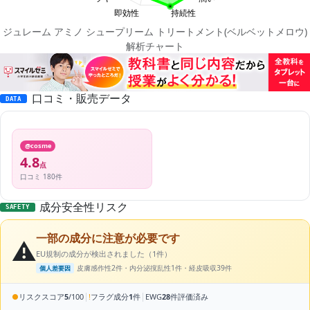
ジュレーム アミノ シュープリーム トリートメント(ベルベットメロウ)
解析チャート
口コミ・販売データ
DATA
@cosme
4.8
点
口コミ 180件
成分安全性リスク
SAFETY
一部の成分に注意が必要です
⚠️
EU規制の成分が検出されました（1件）
皮膚感作性2件・内分泌撹乱性1件・経皮吸収39件
個人差要因
|
|
●
リスクスコア
5
/100
!
フラグ成分
1
件
EWG
28
件評価済み