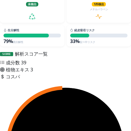
未検出
1件検出
メチルパラベン
生分解性
経皮吸収リスク
79%
33%
易分解性
低〜中リスク
解析スコア一覧
SCORE
成分数
39
植物エキス
3
コスパ