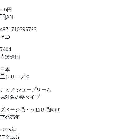
2.6円
JAN
4971710395723
ID
7404
製造国
日本
シリーズ名
アミノ シュープリーム
対象の髪タイプ
ダメージ毛・うねり毛向け
発売年
2019年
全成分