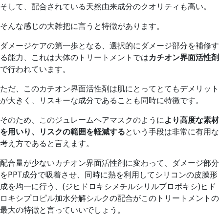
そして、配合されている天然由来成分のクオリティも高い。
そんな感じの大雑把に言うと特徴があります。
ダメージケアの第一歩となる、選択的にダメージ部分を補修す
る能力、これは大体のトリートメントでは
カチオン界面活性剤
で行われています。
ただ、このカチオン界面活性剤は肌にとってとてもデメリット
が大きく、リスキーな成分であることも同時に特徴です。
そのため、このジュレームヘアマスクのように
より高度な素材
を用いり、リスクの範囲を軽減する
という手段は非常に有用な
考え方であると言えます。
配合量が少ないカチオン界面活性剤に変わって、ダメージ部分
をPPT成分で吸着させ、同時に熱を利用してシリコンの皮膜形
成を均一に行う、(ジヒドロキシメチルシリルプロポキシ)ヒド
ロキシプロピル加水分解シルクの配合がこのトリートメントの
最大の特徴と言っていいでしょう。