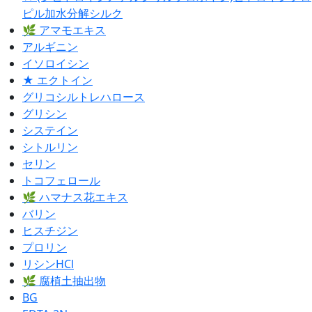
ピル加水分解シルク
🌿 アマモエキス
アルギニン
イソロイシン
★ エクトイン
グリコシルトレハロース
グリシン
システイン
シトルリン
セリン
トコフェロール
🌿 ハマナス花エキス
バリン
ヒスチジン
プロリン
リシンHCl
🌿 腐植土抽出物
BG