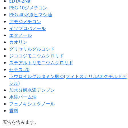
EDTA-2Na
PEG-10ジメチコン
PEG-40水添ヒマシ油
アモジメチコン
イソプロパノール
エタノール
カオリン
グリセリルグルコシド
ジココジモニウムクロリド
ステアルトリモニウムクロリド
セテス-20
ラウロイルグルタミン酸ジ(フィトステリル/オクチルドデ
シル)
加水分解水添デンプン
水添パーム油
フェノキシエタノール
香料
広告を含みます。