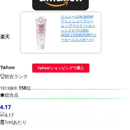
ジュレーム(Je laime)
アミノ シュープリー
ム ヘアマスク (ベルベ
ットメロウ) 230g
KOSE COSMEPORT(コ
楽天
ーセーコスメポート)
Yahoo
Yahoo!ショッピングで購入
総合ランク
158
位
1813個中
総合点
4.17
1mlあたり