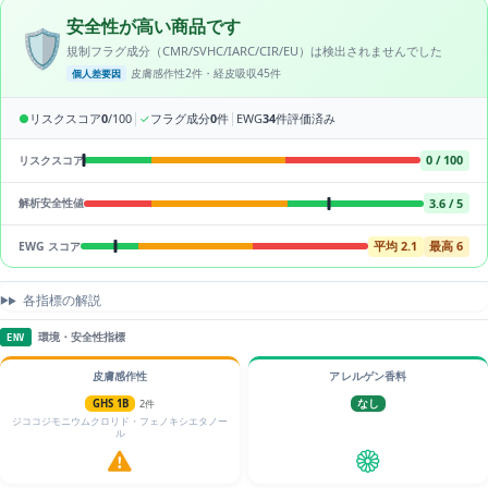
安全性が高い商品です
🛡️
規制フラグ成分（CMR/SVHC/IARC/CIR/EU）は検出されませんでした
皮膚感作性2件・経皮吸収45件
個人差要因
|
|
●
リスクスコア
0
/100
✓
フラグ成分
0
件
EWG
34
件評価済み
0 / 100
リスクスコア
3.6 / 5
解析安全性値
平均 2.1
最高 6
EWG スコア
各指標の解説
環境・安全性指標
ENV
皮膚感作性
アレルゲン香料
GHS 1B
2件
なし
ジココジモニウムクロリド・フェノキシエタノー
ル