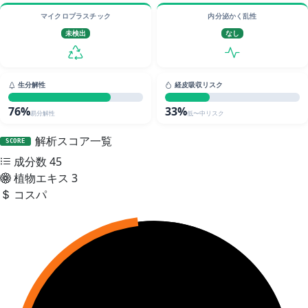
マイクロプラスチック
内分泌かく乱性
未検出
なし
生分解性
経皮吸収リスク
76%
33%
易分解性
低〜中リスク
解析スコア一覧
SCORE
成分数
45
植物エキス
3
コスパ