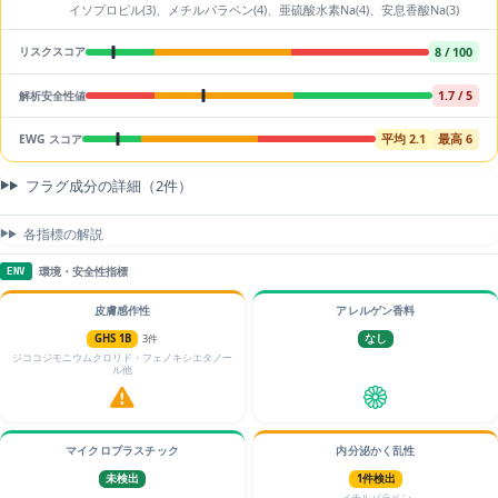
イソプロピル(3)、メチルパラベン(4)、亜硫酸水素Na(4)、安息香酸Na(3)
8 / 100
リスクスコア
1.7 / 5
解析安全性値
平均 2.1
最高 6
EWG スコア
フラグ成分の詳細（2件）
各指標の解説
環境・安全性指標
ENV
皮膚感作性
アレルゲン香料
GHS 1B
3件
なし
ジココジモニウムクロリド・フェノキシエタノー
ル他
マイクロプラスチック
内分泌かく乱性
未検出
1件検出
メチルパラベン