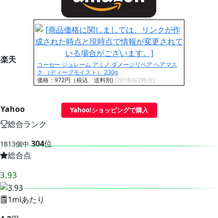
楽天
コーセー ジュレーム アミノ ダメージリペア ヘアマス
ク （ディープモイスト） 230g
価格：972円（税込、送料別)
(2018/4/2時点)
Yahoo
Yahoo!ショッピングで購入
総合ランク
304
位
1813個中
総合点
3.93
1mlあたり