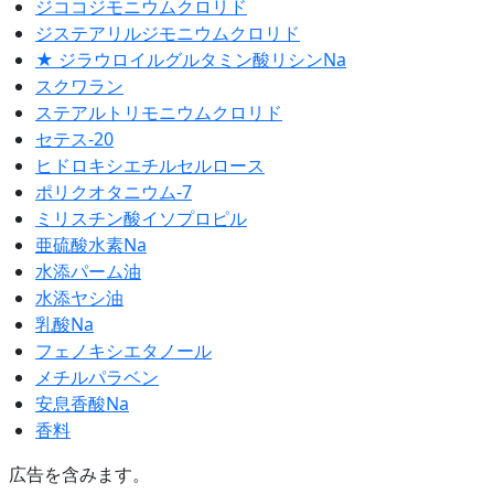
ジココジモニウムクロリド
ジステアリルジモニウムクロリド
★ ジラウロイルグルタミン酸リシンNa
スクワラン
ステアルトリモニウムクロリド
セテス-20
ヒドロキシエチルセルロース
ポリクオタニウム-7
ミリスチン酸イソプロピル
亜硫酸水素Na
水添パーム油
水添ヤシ油
乳酸Na
フェノキシエタノール
メチルパラベン
安息香酸Na
香料
広告を含みます。