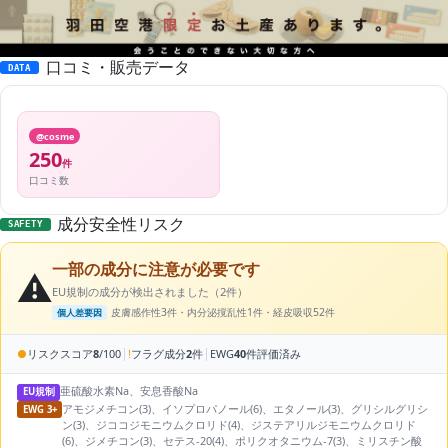
口コミ・販売データ
DATA
@cosme
250
件
口コミ数
成分安全性リスク
SAFETY
一部の成分に注意が必要です
⚠️
EU規制の成分が検出されました（2件）
皮膚感作性3件・内分泌撹乱性1件・経皮吸収52件
個人差要因
|
|
●
リスクスコア
8
/100
!
フラグ成分
2
件
EWG
40
件評価済み
亜硫酸水素Na、安息香酸Na
EU規制
アモジメチコン(3)、イソプロパノール(6)、エタノール(3)、グリシルグリシ
EWG 3+
ン(3)、ジココジモニウムクロリド(4)、ジステアリルジモニウムクロリド
(6)、ジメチコン(3)、セテス-20(4)、ポリクオタニウム-7(3)、ミリスチン酸