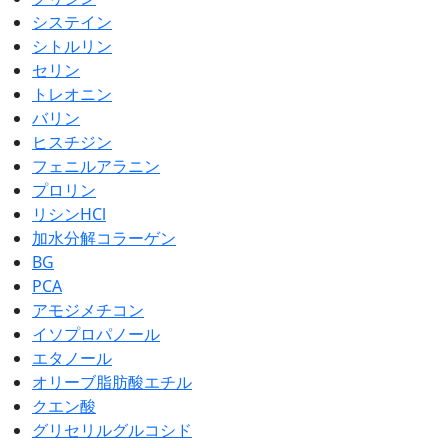
システイン
シトルリン
セリン
トレオニン
バリン
ヒスチジン
フェニルアラニン
プロリン
リシンHCl
加水分解コラーゲン
BG
PCA
アモジメチコン
イソプロパノール
エタノール
オリーブ脂肪酸エチル
クエン酸
グリセリルグルコシド