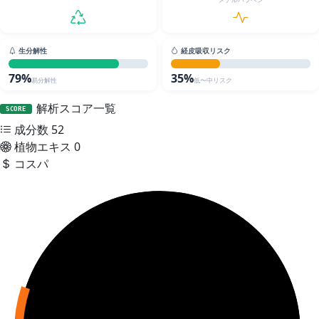
生分解性
経皮吸収リスク
79%
35%
易分解性
低〜中リスク
解析スコア一覧
SCORE
成分数
52
植物エキス
0
コスパ