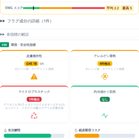
平均 2.2
最高 5
EWG スコア
フラグ成分の詳細（1件）
各指標の解説
環境・安全性指標
ENV
皮膚感作性
アレルゲン香料
GHS 1B
5件
4件検出
オレンジ油・スペアミント油他
オレンジ油・スペアミント油他
マイクロプラスチック
内分泌かく乱性
1件検出
なし
グリセリル‐N‐(2‐メタクリロイルオキシエチル)カ
ルバメート・メタクリル酸ステアリル共重合体
生分解性
経皮吸収リスク