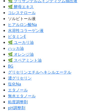
🌿 クリサンテルムインディクム抽出液
🌿 酵母エキス
コレステロール
ソルビトール液
ヒアルロン酸Na
水溶性コラーゲン液
ビタミンE
🌿 ユーカリ油
ハッカ油
🌿 オレンジ油
🌿 スペアミント油
BG
グリセリンエチルヘキシルエーテル
濃グリセリン
塩化Na
エタノール
無水エタノール
粘度調整剤
pH調整剤