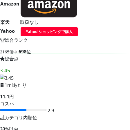
Amazon
楽天
取扱なし
Yahoo
Yahoo!ショッピングで購入
総合ランク
698
位
2165個中
総合点
3.45
1mlあたり
11.1
円
コスパ
2.9
カテゴリ内順位
33
%以内