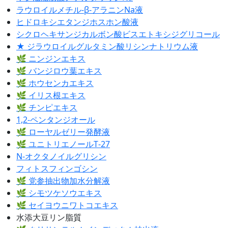
ラウロイルメチル‐β‐アラニンNa液
ヒドロキシエタンジホスホン酸液
シクロヘキサンジカルボン酸ビスエトキシジグリコール
★ ジラウロイルグルタミン酸リシンナトリウム液
🌿 ニンジンエキス
🌿 バンジロウ葉エキス
🌿 ホウセンカエキス
🌿 イリス根エキス
🌿 チンピエキス
1,2‐ペンタンジオール
🌿 ローヤルゼリー発酵液
🌿 ユニトリエノールT‐27
N‐オクタノイルグリシン
フィトスフィンゴシン
🌿 党参抽出物加水分解液
🌿 シモツケソウエキス
🌿 セイヨウニワトコエキス
水添大豆リン脂質