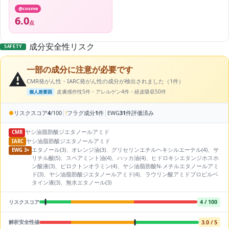
@cosme
6.0
点
成分安全性リスク
SAFETY
一部の成分に注意が必要です
⚠️
CMR発がん性・IARC発がん性の成分が検出されました（1件）
皮膚感作性5件・アレルゲン4件・経皮吸収50件
個人差要因
|
|
●
リスクスコア
4
/100
!
フラグ成分
1
件
EWG
31
件評価済み
ヤシ油脂肪酸ジエタノールアミド
CMR
ヤシ油脂肪酸ジエタノールアミド
IARC
エタノール(3)、オレンジ油(3)、グリセリンエチルヘキシルエーテル(4)、サ
EWG 3+
リチル酸(5)、スペアミント油(4)、ハッカ油(4)、ヒドロキシエタンジホスホ
ン酸液(3)、ピロクトンオラミン(4)、ヤシ油脂肪酸N‐メチルエタノールアミ
ド(3)、ヤシ油脂肪酸ジエタノールアミド(4)、ラウリン酸アミドプロピルベ
タイン液(3)、無水エタノール(3)
4 / 100
リスクスコア
3.0 / 5
解析安全性値