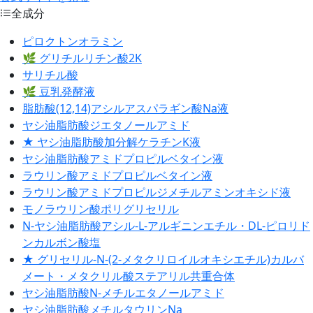
全成分
ピロクトンオラミン
🌿 グリチルリチン酸2K
サリチル酸
🌿 豆乳発酵液
脂肪酸(12,14)アシルアスパラギン酸Na液
ヤシ油脂肪酸ジエタノールアミド
★ ヤシ油脂肪酸加分解ケラチンK液
ヤシ油脂肪酸アミドプロピルベタイン液
ラウリン酸アミドプロピルベタイン液
ラウリン酸アミドプロピルジメチルアミンオキシド液
モノラウリン酸ポリグリセリル
N‐ヤシ油脂肪酸アシル‐L‐アルギニンエチル・DL‐ピロリド
ンカルボン酸塩
★ グリセリル‐N‐(2‐メタクリロイルオキシエチル)カルバ
メート・メタクリル酸ステアリル共重合体
ヤシ油脂肪酸N‐メチルエタノールアミド
ヤシ油脂肪酸メチルタウリンNa