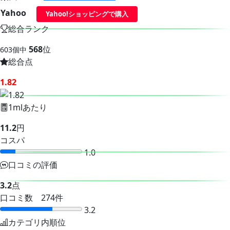
Yahoo
Yahoo!ショッピングで購入
総合ランク
568
位
603個中
総合点
1.82
1mlあたり
11.2
円
コスパ
1.0
口コミの評価
3.2
点
口コミ数 274件
3.2
カテゴリ内順位