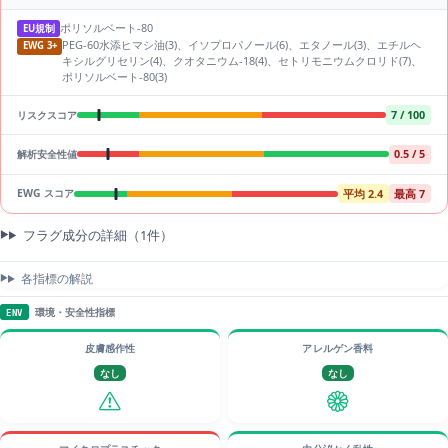
ポリソルベート-80
EU規制
PEG‐60水添ヒマシ油(3)、イソプロパノール(6)、エタノール(3)、エチルヘ
EWG 3+
キシルグリセリン(4)、クオタニウム‐18(4)、セトリモニウムクロリド(7)、
ポリソルベート-80(3)
7 / 100
リスクスコア
0.5 / 5
解析安全性値
平均 2.4
最高 7
EWG スコア
フラグ成分の詳細（1件）
各指標の解説
環境・安全性指標
ENV
皮膚感作性
アレルゲン香料
なし
なし