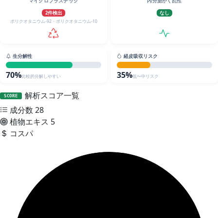
マイクロプラスチック
内分泌かく乱性
2件検出
なし
ポリクオタニウム-92・ポリクオタニウム‐10
生分解性
経皮吸収リスク
70%
35%
比較的分解しやすい
低〜中リスク
解析スコア一覧
SCORE
成分数
28
植物エキス
5
コスパ