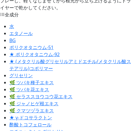
プレーし、軽くなじませてから根元から立ち上げるようにドラ
イヤーで乾かしてください。
全成分
水
エタノール
BG
ポリクオタニウム-51
★ ポリクオタニウム-92
★ (メタクリル酸グリセリルアミドエチル/メタクリル酸ス
テアリル)コポリマー
グリセリン
🌿 ツバキ種子エキス
🌿 ツバキ花エキス
🌿 セラススヨウコウ花エキス
🌿 ジャノヒゲ根エキス
🌿 クマツヅラエキス
★ γ‐ドコサラクトン
酢酸トコフェロール