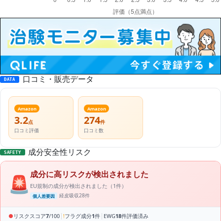
口コミ・販売データ
DATA
Amazon
Amazon
3.2
274
点
件
口コミ評価
口コミ数
成分安全性リスク
SAFETY
成分に高リスクが検出されました
🚨
EU規制の成分が検出されました（1件）
経皮吸収28件
個人差要因
|
|
●
リスクスコア
7
/100
!
フラグ成分
1
件
EWG
18
件評価済み