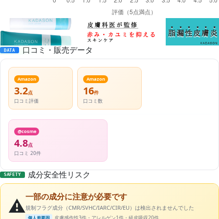
口コミ・販売データ
DATA
Amazon
Amazon
3.2
16
点
件
口コミ評価
口コミ数
@cosme
4.8
点
口コミ 20件
成分安全性リスク
SAFETY
一部の成分に注意が必要です
⚠️
規制フラグ成分（CMR/SVHC/IARC/CIR/EU）は検出されませんでした
皮膚感作性3件・アレルゲン1件・経皮吸収20件
個人差要因