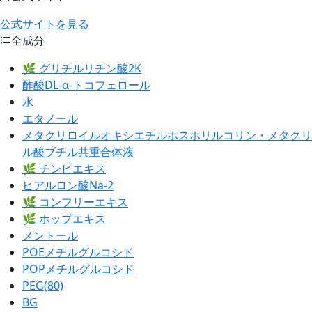
公式サイトを見る
全成分
🌿 グリチルリチン酸2K
酢酸DL‐α‐トコフェロール
水
エタノール
メタクリロイルオキシエチルホスホリルコリン・メタクリ
ル酸ブチル共重合体液
🌿 チンピエキス
ヒアルロン酸Na‐2
🌿 コンフリーエキス
🌿 ホップエキス
メントール
POEメチルグルコシド
POPメチルグルコシド
PEG(80)
BG