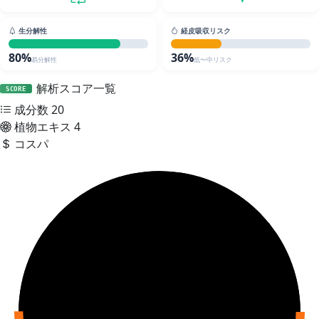
生分解性
経皮吸収リスク
80%
36%
易分解性
低〜中リスク
解析スコア一覧
SCORE
成分数
20
植物エキス
4
コスパ