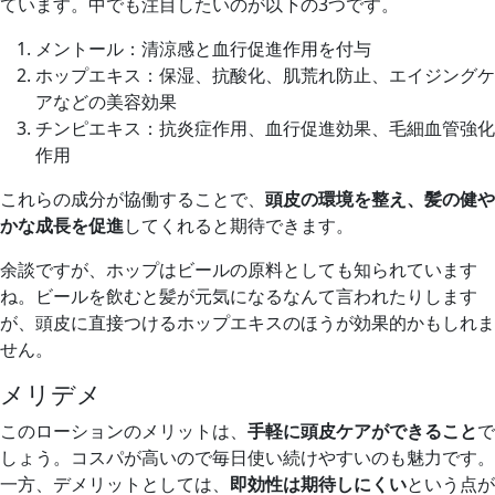
ています。中でも注目したいのが以下の3つです。
メントール：清涼感と血行促進作用を付与
ホップエキス：保湿、抗酸化、肌荒れ防止、エイジングケ
アなどの美容効果
チンピエキス：抗炎症作用、血行促進効果、毛細血管強化
作用
これらの成分が協働することで、
頭皮の環境を整え、髪の健や
かな成長を促進
してくれると期待できます。
余談ですが、ホップはビールの原料としても知られています
ね。ビールを飲むと髪が元気になるなんて言われたりします
が、頭皮に直接つけるホップエキスのほうが効果的かもしれま
せん。
メリデメ
このローションのメリットは、
手軽に頭皮ケアができること
で
しょう。コスパが高いので毎日使い続けやすいのも魅力です。
一方、デメリットとしては、
即効性は期待しにくい
という点が