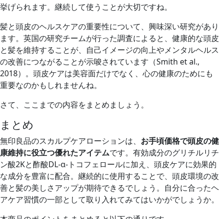
挙げられます。継続して使うことが大切ですね。
髪と頭皮のヘルスケアの重要性について、興味深い研究があり
ます。英国の研究チームが行った調査によると、健康的な頭皮
と髪を維持することが、自己イメージの向上やメンタルヘルス
の改善につながることが示唆されています（Smith et al.,
2018）。頭皮ケアは美容面だけでなく、心の健康のためにも
重要なのかもしれませんね。
さて、ここまでの内容をまとめましょう。
まとめ
無印良品のスカルプケアローションは、
お手頃価格で頭皮の健
康維持に役立つ優れたアイテム
です。有効成分のグリチルリチ
ン酸2Kと酢酸DL‐α‐トコフェロールに加え、頭皮ケアに効果的
な成分を豊富に配合。継続的に使用することで、頭皮環境の改
善と髪の美しさアップが期待できるでしょう。自分に合ったヘ
アケア習慣の一部として取り入れてみてはいかがでしょうか。