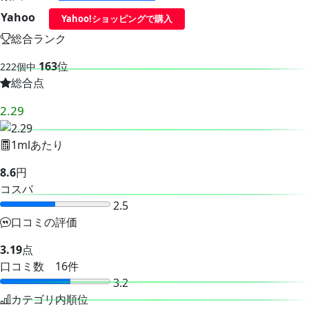
Yahoo
Yahoo!ショッピングで購入
総合ランク
163
位
222個中
総合点
2.29
1mlあたり
8.6
円
コスパ
2.5
口コミの評価
3.19
点
口コミ数 16件
3.2
カテゴリ内順位