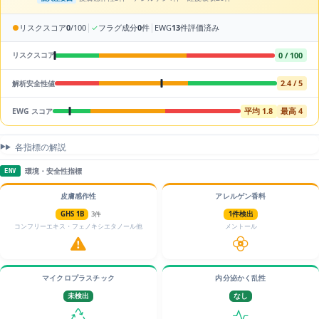
|
|
●
リスクスコア
0
/100
✓
フラグ成分
0
件
EWG
13
件評価済み
0 / 100
リスクスコア
2.4 / 5
解析安全性値
平均 1.8
最高 4
EWG スコア
各指標の解説
環境・安全性指標
ENV
皮膚感作性
アレルゲン香料
GHS 1B
3件
1件検出
コンフリーエキス・フェノキシエタノール他
メントール
マイクロプラスチック
内分泌かく乱性
未検出
なし