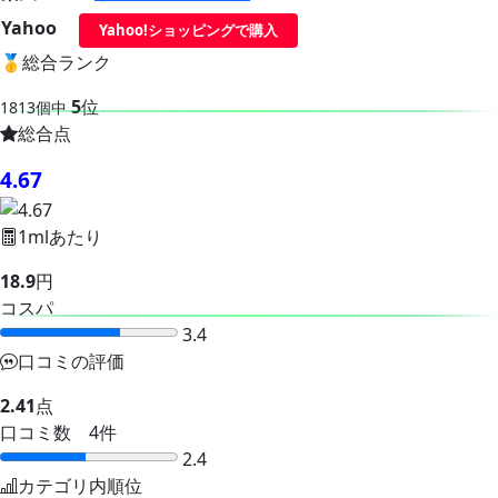
Yahoo
Yahoo!ショッピングで購入
🥇
総合ランク
5
位
1813個中
総合点
4.67
1mlあたり
18.9
円
コスパ
3.4
口コミの評価
2.41
点
口コミ数 4件
2.4
カテゴリ内順位