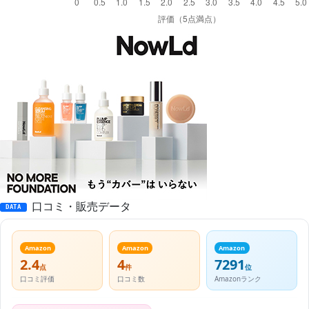
口コミ・販売データ
DATA
Amazon
Amazon
Amazon
2.4
4
7291
点
件
位
口コミ評価
口コミ数
Amazonランク