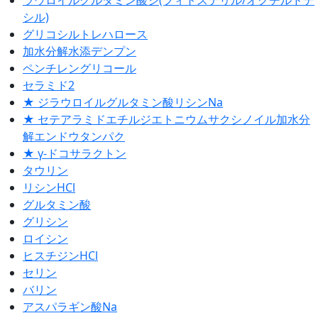
シル)
グリコシルトレハロース
加水分解水添デンプン
ペンチレングリコール
セラミド2
★ ジラウロイルグルタミン酸リシンNa
★ セテアラミドエチルジエトニウムサクシノイル加水分
解エンドウタンパク
★ γ-ドコサラクトン
タウリン
リシンHCl
グルタミン酸
グリシン
ロイシン
ヒスチジンHCl
セリン
バリン
アスパラギン酸Na