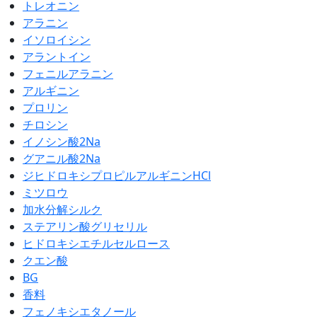
トレオニン
アラニン
イソロイシン
アラントイン
フェニルアラニン
アルギニン
プロリン
チロシン
イノシン酸2Na
グアニル酸2Na
ジヒドロキシプロピルアルギニンHCl
ミツロウ
加水分解シルク
ステアリン酸グリセリル
ヒドロキシエチルセルロース
クエン酸
BG
香料
フェノキシエタノール