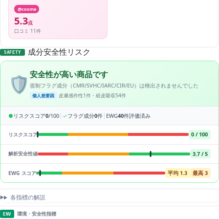
@cosme
5.3
点
口コミ 11件
成分安全性リスク
SAFETY
安全性が高い商品です
🛡️
規制フラグ成分（CMR/SVHC/IARC/CIR/EU）は検出されませんでした
皮膚感作性1件・経皮吸収54件
個人差要因
|
|
●
リスクスコア
0
/100
✓
フラグ成分
0
件
EWG
40
件評価済み
0 / 100
リスクスコア
3.7 / 5
解析安全性値
平均 1.3
最高 3
EWG スコア
各指標の解説
環境・安全性指標
ENV