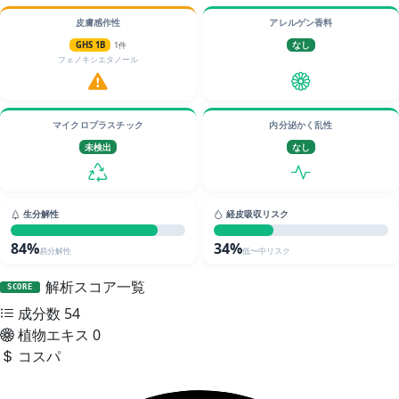
皮膚感作性
アレルゲン香料
GHS 1B
1件
なし
フェノキシエタノール
マイクロプラスチック
内分泌かく乱性
未検出
なし
生分解性
経皮吸収リスク
84%
34%
易分解性
低〜中リスク
解析スコア一覧
SCORE
成分数
54
植物エキス
0
コスパ