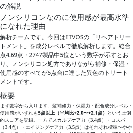
の解説
ノンシリコンなのに使用感が最高水準
になれた理由
解析チームです。今回はETVOSの「リペアトリー
トメント」を成分レベルで徹底解析します。総合
点4.69点・2747製品中5位という数字が示すとお
り、ノンシリコン処方でありながら補修・保湿・
使用感のすべてが5点台に達した異色のトリート
メントです。
概要
まず数字から入ります。髪補修力・保湿力・配合成分レベル・
使用感がいずれも
5点以上（平均比+2.0〜+2.1点）
という圧倒
的スコアを記録。一方でスカルプケア力（3.4点）・コスパ
（3.4点）・エイジングケア力（3.5点）はそれぞれ標準〜やや