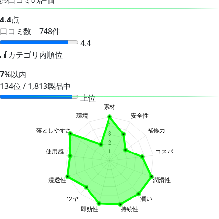
4.4
点
口コミ数 748件
4.4
カテゴリ内順位
7
%以内
134位 / 1,813製品中
上位