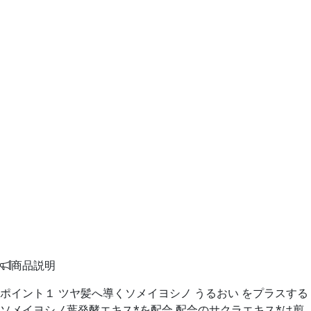
商品説明
ポイント１ ツヤ髪へ導くソメイヨシノ うるおい をプラスする
ソメイヨシノ葉発酵エキス*を配合 配合のサクラエキス*は剪