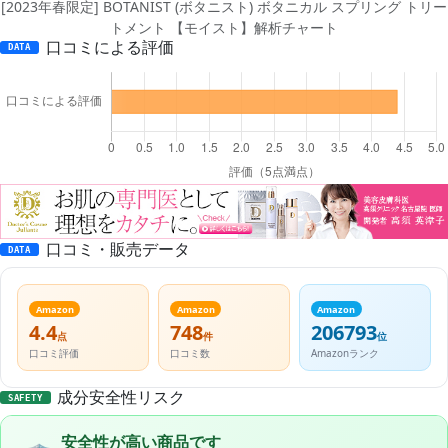
[2023年春限定] BOTANIST (ボタニスト) ボタニカル スプリング トリー
トメント 【モイスト】解析チャート
口コミによる評価
DATA
口コミ・販売データ
DATA
Amazon
Amazon
Amazon
4.4
748
206793
点
件
位
口コミ評価
口コミ数
Amazonランク
成分安全性リスク
SAFETY
安全性が高い商品です