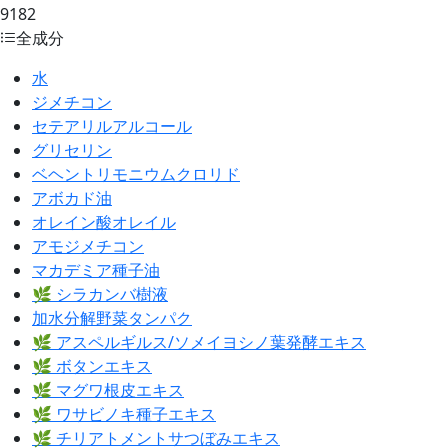
9182
全成分
水
ジメチコン
セテアリルアルコール
グリセリン
ベヘントリモニウムクロリド
アボカド油
オレイン酸オレイル
アモジメチコン
マカデミア種子油
🌿 シラカンバ樹液
加水分解野菜タンパク
🌿 アスペルギルス/ソメイヨシノ葉発酵エキス
🌿 ボタンエキス
🌿 マグワ根皮エキス
🌿 ワサビノキ種子エキス
🌿 チリアトメントサつぼみエキス