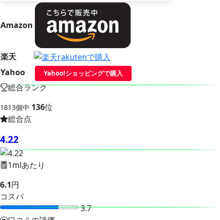
Amazon
楽天
Yahoo
Yahoo!ショッピングで購入
総合ランク
136
位
1813個中
総合点
4.22
1mlあたり
6.1
円
コスパ
3.7
口コミの評価