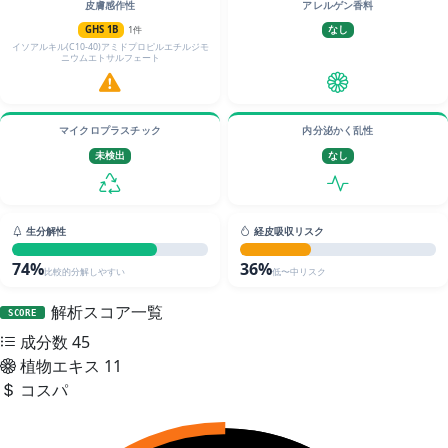
皮膚感作性
アレルゲン香料
GHS 1B
1件
なし
イソアルキル(C10-40)アミドプロピルエチルジモ
ニウムエトサルフェート
マイクロプラスチック
内分泌かく乱性
未検出
なし
生分解性
経皮吸収リスク
74%
36%
比較的分解しやすい
低〜中リスク
解析スコア一覧
SCORE
成分数
45
植物エキス
11
コスパ