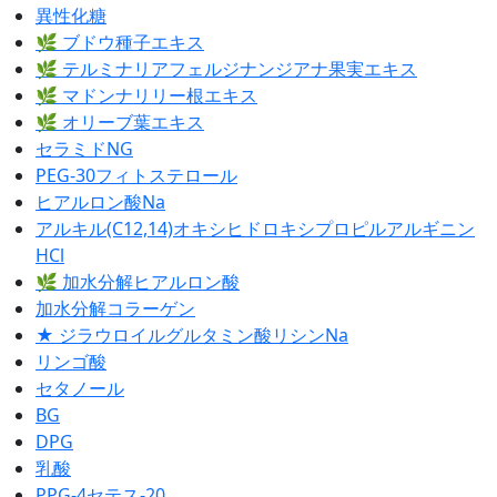
異性化糖
🌿 ブドウ種子エキス
🌿 テルミナリアフェルジナンジアナ果実エキス
🌿 マドンナリリー根エキス
🌿 オリーブ葉エキス
セラミドNG
PEG-30フィトステロール
ヒアルロン酸Na
アルキル(C12,14)オキシヒドロキシプロピルアルギニン
HCl
🌿 加水分解ヒアルロン酸
加水分解コラーゲン
★ ジラウロイルグルタミン酸リシンNa
リンゴ酸
セタノール
BG
DPG
乳酸
PPG-4セテス-20