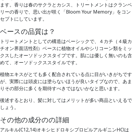
ます。香りは春のサクラとカシス、トリートメントはクランベ
リーの香りで、思い出が咲く「Bloom Your Memory」をコン
セプトにしています。
ベースの品質は？
トリートメントとしての構造はベーシックで、４カチ（４級カ
チオン界面活性剤）ベースに植物オイルやシリコーン類をミッ
クスしたオーソドックスタイプです。肌には優しく無いのも含
めて、オーソドックススタイルです。
植物エキスがとても多く配合されている点に目がいきがちです
が、実際には頭皮には塗らないほうが良いタイプなので、あま
りその部分に多くを期待すべきではないかなと思います。
後述するとおり、髪に対してはメリットが多い商品といえるで
しょう。
その他の成分のの詳細
アルキル(C12,14)オキシヒドロキシプロピルアルギニンHClは