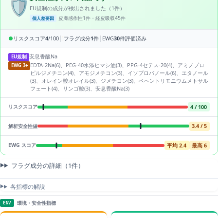
🛡️
EU規制の成分が検出されました（1件）
皮膚感作性1件・経皮吸収45件
個人差要因
|
|
●
リスクスコア
4
/100
!
フラグ成分
1
件
EWG
30
件評価済み
安息香酸Na
EU規制
EDTA-2Na(6)、PEG-40水添ヒマシ油(3)、PPG-4セテス-20(4)、アミノプロ
EWG 3+
ピルジメチコン(4)、アモジメチコン(3)、イソプロパノール(6)、エタノール
(3)、オレイン酸オレイル(3)、ジメチコン(3)、ベヘントリモニウムメトサル
フェート(4)、リンゴ酸(3)、安息香酸Na(3)
4 / 100
リスクスコア
3.4 / 5
解析安全性値
平均 2.4
最高 6
EWG スコア
フラグ成分の詳細（1件）
各指標の解説
環境・安全性指標
ENV