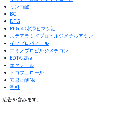
リンゴ酸
BG
DPG
PEG-40水添ヒマシ油
ステアラミドプロピルジメチルアミン
イソプロパノール
アミノプロピルジメチコン
EDTA-2Na
エタノール
トコフェロール
安息香酸Na
香料
広告を含みます。