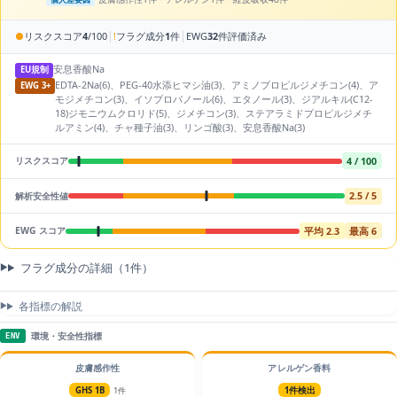
|
|
●
リスクスコア
4
/100
!
フラグ成分
1
件
EWG
32
件評価済み
安息香酸Na
EU規制
EDTA-2Na(6)、PEG-40水添ヒマシ油(3)、アミノプロピルジメチコン(4)、ア
EWG 3+
モジメチコン(3)、イソプロパノール(6)、エタノール(3)、ジアルキル(C12-
18)ジモニウムクロリド(5)、ジメチコン(3)、ステアラミドプロピルジメチ
ルアミン(4)、チャ種子油(3)、リンゴ酸(3)、安息香酸Na(3)
4 / 100
リスクスコア
2.5 / 5
解析安全性値
平均 2.3
最高 6
EWG スコア
フラグ成分の詳細（1件）
各指標の解説
環境・安全性指標
ENV
皮膚感作性
アレルゲン香料
GHS 1B
1件
1件検出