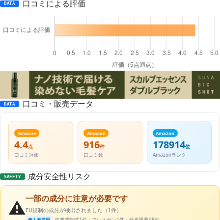
口コミによる評価
DATA
口コミ・販売データ
DATA
Amazon
Amazon
Amazon
4.4
916
178914
点
件
位
口コミ評価
口コミ数
Amazonランク
成分安全性リスク
SAFETY
一部の成分に注意が必要です
⚠️
EU規制の成分が検出されました（1件）
皮膚感作性1件・アレルゲン1件・経皮吸収48件
個人差要因