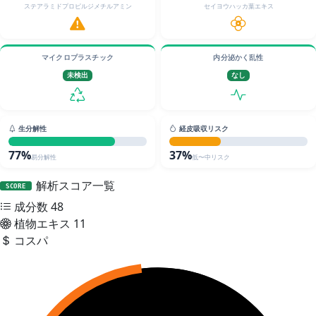
ステアラミドプロピルジメチルアミン
セイヨウハッカ葉エキス
マイクロプラスチック
内分泌かく乱性
未検出
なし
生分解性
経皮吸収リスク
77%
37%
易分解性
低〜中リスク
解析スコア一覧
SCORE
成分数
48
植物エキス
11
コスパ