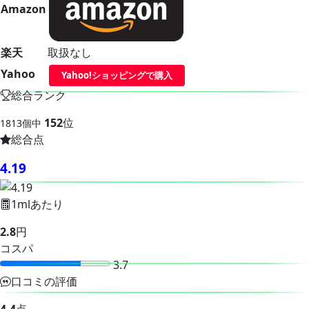
Amazon
楽天
取扱なし
Yahoo
Yahoo!ショッピングで購入
総合ランク
152
位
1813個中
総合点
4.19
1mlあたり
2.8
円
コスパ
3.7
口コミの評価
4.4
点