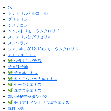
水
セテアリルアルコール
グリセリン
ジメチコン
ベヘントリモニウムクロリド
ステアリン酸グリセリル
スクワラン
ジアルキル(C12-18)ジモニウムクロリド
アモジメチコン
🌿 シラカンバ樹液
チャ種子油
🌿 チャ葉エキス
🌿 セイヨウハッカ葉エキス
🌿 セージ葉エキス
🌿 ユズ果実エキス
加水分解野菜タンパク
🌿 チリアトメントサつぼみエキス
異性化糖