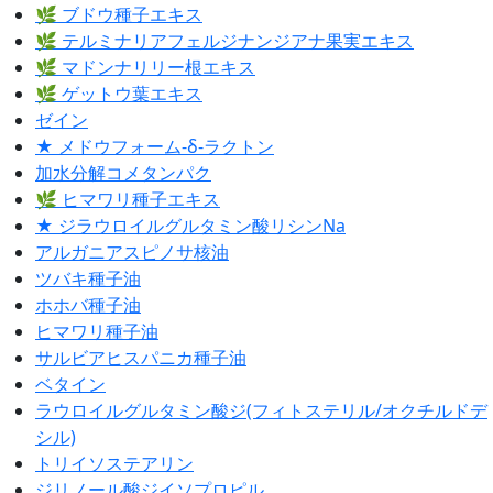
🌿 ブドウ種子エキス
🌿 テルミナリアフェルジナンジアナ果実エキス
🌿 マドンナリリー根エキス
🌿 ゲットウ葉エキス
ゼイン
★ メドウフォーム-δ-ラクトン
加水分解コメタンパク
🌿 ヒマワリ種子エキス
★ ジラウロイルグルタミン酸リシンNa
アルガニアスピノサ核油
ツバキ種子油
ホホバ種子油
ヒマワリ種子油
サルビアヒスパニカ種子油
ベタイン
ラウロイルグルタミン酸ジ(フィトステリル/オクチルドデ
シル)
トリイソステアリン
ジリノール酸ジイソプロピル