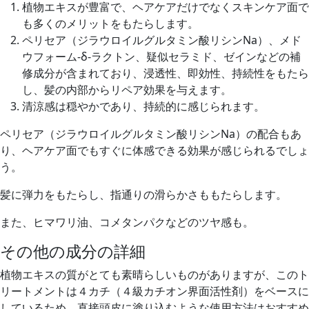
植物エキスが豊富で、ヘアケアだけでなくスキンケア面で
も多くのメリットをもたらします。
ペリセア（ジラウロイルグルタミン酸リシンNa）、メド
ウフォーム-δ-ラクトン、疑似セラミド、ゼインなどの補
修成分が含まれており、浸透性、即効性、持続性をもたら
し、髪の内部からリペア効果を与えます。
清涼感は穏やかであり、持続的に感じられます。
ペリセア（ジラウロイルグルタミン酸リシンNa）の配合もあ
り、ヘアケア面でもすぐに体感できる効果が感じられるでしょ
う。
髪に弾力をもたらし、指通りの滑らかさももたらします。
また、ヒマワリ油、コメタンパクなどのツヤ感も。
その他の成分の詳細
植物エキスの質がとても素晴らしいものがありますが、このト
リートメントは４カチ（４級カチオン界面活性剤）をベースに
しているため、直接頭皮に塗り込むような使用方法はおすすめ