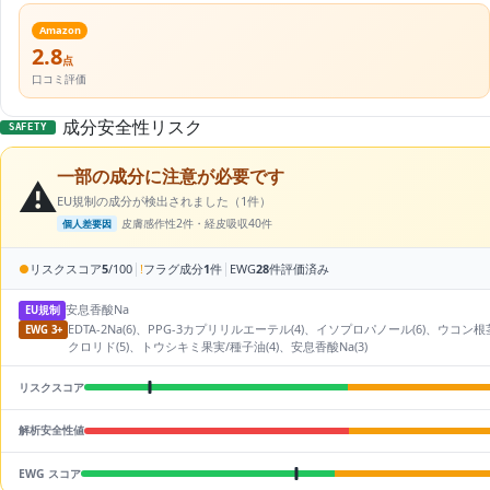
Amazon
2.8
点
口コミ評価
成分安全性リスク
SAFETY
一部の成分に注意が必要です
⚠️
EU規制の成分が検出されました（1件）
皮膚感作性2件・経皮吸収40件
個人差要因
|
|
●
リスクスコア
5
/100
!
フラグ成分
1
件
EWG
28
件評価済み
安息香酸Na
EU規制
EDTA-2Na(6)、PPG-3カプリリルエーテル(4)、イソプロパノール(6)、
EWG 3+
クロリド(5)、トウシキミ果実/種子油(4)、安息香酸Na(3)
リスクスコア
解析安全性値
EWG スコア