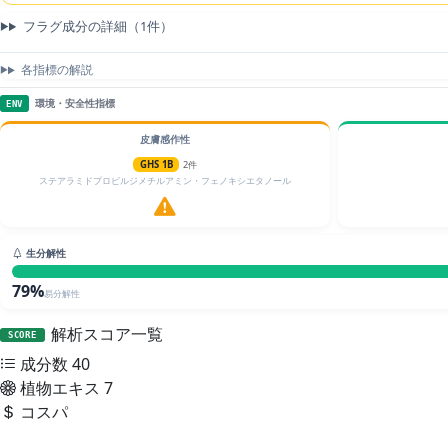
フラグ成分の詳細（1件）
各指標の解説
環境・安全性指標
ENV
皮膚感作性
GHS 1B
2件
ステアラミドプロピルジメチルアミン・フェノキシエタノール
生分解性
79%
易分解性
解析スコア一覧
SCORE
成分数
40
植物エキス
7
コスパ