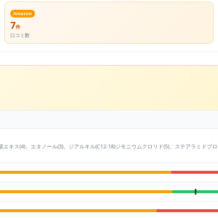
Amazon
7
件
口コミ数
ウコン根茎エキス(4)、エタノール(3)、ジアルキル(C12-18)ジモニウムクロリド(5)、ステア