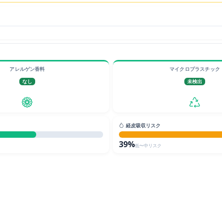
アレルゲン香料
マイクロプラスチック
なし
未検出
経皮吸収リスク
39%
低〜中リスク