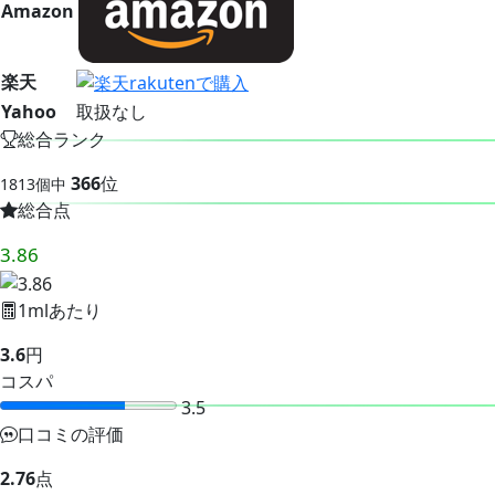
Amazon
楽天
Yahoo
取扱なし
総合ランク
366
位
1813個中
総合点
3.86
1mlあたり
3.6
円
コスパ
3.5
口コミの評価
2.76
点