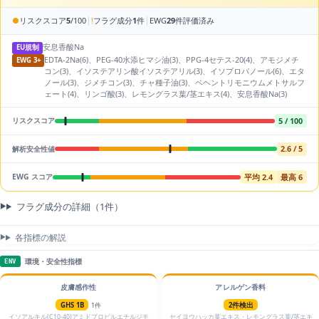
|
|
●
リスクスコア
5
/100
!
フラグ成分
1
件
EWG
29
件評価済み
安息香酸Na
EU規制
EDTA-2Na(6)、PEG-40水添ヒマシ油(3)、PPG-4セテス-20(4)、アモジメチ
EWG 3+
コン(3)、イソステアリン酸イソステアリル(3)、イソプロパノール(6)、エタ
ノール(3)、ジメチコン(3)、チャ種子油(3)、ベヘントリモニウムメトサルフ
ェート(4)、リンゴ酸(3)、レモングラス葉/茎エキス(4)、安息香酸Na(3)
5 / 100
リスクスコア
2.6 / 5
解析安全性値
平均 2.4
最高 6
EWG スコア
フラグ成分の詳細（1件）
各指標の解説
環境・安全性指標
ENV
皮膚感作性
アレルゲン香料
GHS 1B
1件
2件検出
イソアルキル(C10-40)アミドプロピルエチルジモ
セイヨウハッカ葉エキス・レモングラス葉/茎エキ