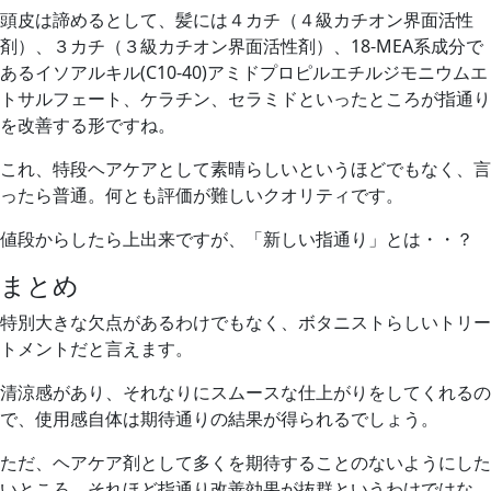
頭皮は諦めるとして、髪には４カチ（４級カチオン界面活性
剤）、３カチ（３級カチオン界面活性剤）、18-MEA系成分で
あるイソアルキル(C10-40)アミドプロピルエチルジモニウムエ
トサルフェート、ケラチン、セラミドといったところが指通り
を改善する形ですね。
これ、特段ヘアケアとして素晴らしいというほどでもなく、言
ったら普通。何とも評価が難しいクオリティです。
値段からしたら上出来ですが、「新しい指通り」とは・・？
まとめ
特別大きな欠点があるわけでもなく、ボタニストらしいトリー
トメントだと言えます。
清涼感があり、それなりにスムースな仕上がりをしてくれるの
で、使用感自体は期待通りの結果が得られるでしょう。
ただ、ヘアケア剤として多くを期待することのないようにした
いところ。それほど指通り改善効果が抜群というわけではな