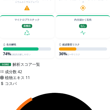
ニウムエトサルフェート
ス
マイクロプラスチック
内分泌かく乱性
未検出
なし
生分解性
経皮吸収リスク
74%
36%
比較的分解しやすい
低〜中リスク
解析スコア一覧
SCORE
成分数
42
植物エキス
11
コスパ