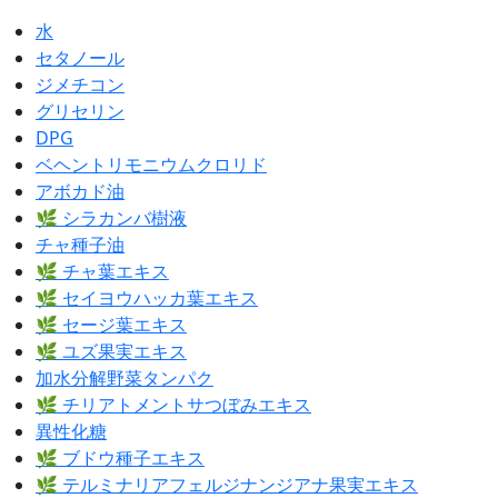
水
セタノール
ジメチコン
グリセリン
DPG
ベヘントリモニウムクロリド
アボカド油
🌿 シラカンバ樹液
チャ種子油
🌿 チャ葉エキス
🌿 セイヨウハッカ葉エキス
🌿 セージ葉エキス
🌿 ユズ果実エキス
加水分解野菜タンパク
🌿 チリアトメントサつぼみエキス
異性化糖
🌿 ブドウ種子エキス
🌿 テルミナリアフェルジナンジアナ果実エキス