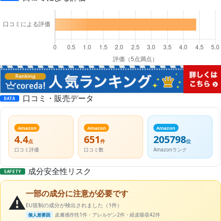
口コミ・販売データ
DATA
Amazon
Amazon
Amazon
4.4
651
205798
点
件
位
口コミ評価
口コミ数
Amazonランク
成分安全性リスク
SAFETY
一部の成分に注意が必要です
⚠️
EU規制の成分が検出されました（1件）
皮膚感作性1件・アレルゲン2件・経皮吸収42件
個人差要因