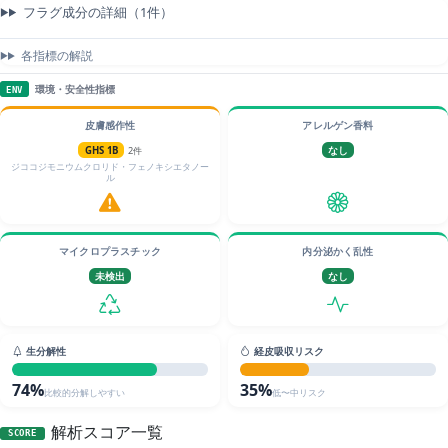
フラグ成分の詳細（1件）
各指標の解説
環境・安全性指標
ENV
皮膚感作性
アレルゲン香料
GHS 1B
2件
なし
ジココジモニウムクロリド・フェノキシエタノー
ル
マイクロプラスチック
内分泌かく乱性
未検出
なし
生分解性
経皮吸収リスク
74%
35%
比較的分解しやすい
低〜中リスク
解析スコア一覧
SCORE