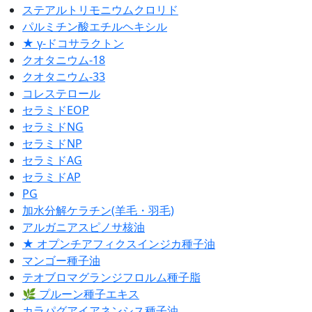
ステアルトリモニウムクロリド
パルミチン酸エチルヘキシル
★ γ-ドコサラクトン
クオタニウム-18
クオタニウム-33
コレステロール
セラミドEOP
セラミドNG
セラミドNP
セラミドAG
セラミドAP
PG
加水分解ケラチン(羊毛・羽毛)
アルガニアスピノサ核油
★ オプンチアフィクスインジカ種子油
マンゴー種子油
テオブロマグランジフロルム種子脂
🌿 プルーン種子エキス
カラパグアイアネンシス種子油