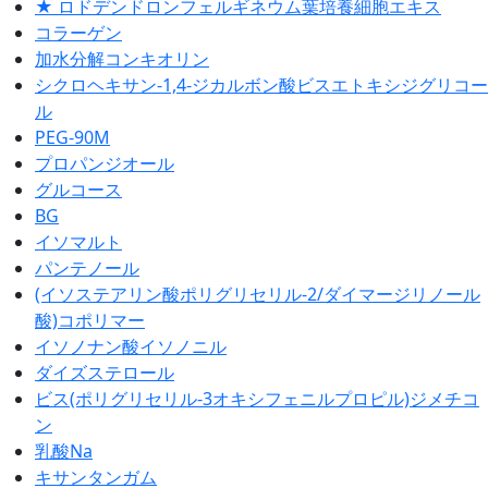
★ ロドデンドロンフェルギネウム葉培養細胞エキス
コラーゲン
加水分解コンキオリン
シクロヘキサン-1,4-ジカルボン酸ビスエトキシジグリコー
ル
PEG-90M
プロパンジオール
グルコース
BG
イソマルト
パンテノール
(イソステアリン酸ポリグリセリル-2/ダイマージリノール
酸)コポリマー
イソノナン酸イソノニル
ダイズステロール
ビス(ポリグリセリル-3オキシフェニルプロピル)ジメチコ
ン
乳酸Na
キサンタンガム