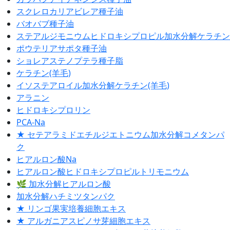
スクレロカリアビレア種子油
バオバブ種子油
ステアルジモニウムヒドロキシプロピル加水分解ケラチン
ポウテリアサポタ種子油
ショレアステノプテラ種子脂
ケラチン(羊毛)
イソステアロイル加水分解ケラチン(羊毛)
アラニン
ヒドロキシプロリン
PCA-Na
★ セテアラミドエチルジエトニウム加水分解コメタンパ
ク
ヒアルロン酸Na
ヒアルロン酸ヒドロキシプロピルトリモニウム
🌿 加水分解ヒアルロン酸
加水分解ハチミツタンパク
★ リンゴ果実培養細胞エキス
★ アルガニアスピノサ芽細胞エキス