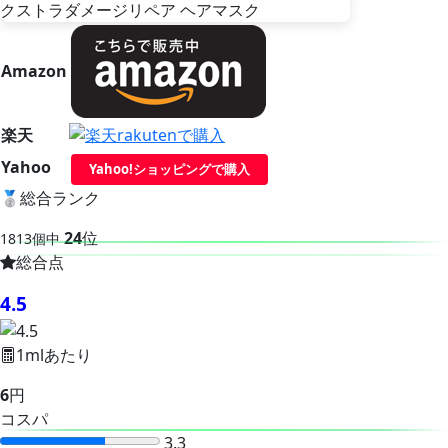
Amazon
楽天
Yahoo
Yahoo!ショッピングで購入
🥈
総合ランク
24
位
1813個中
総合点
4.5
1mlあたり
6
円
コスパ
3.3