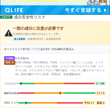
成分安全性リスク
SAFETY
一部の成分に注意が必要です
⚠️
EU規制の成分が検出されました（1件）
皮膚感作性2件・経皮吸収69件
個人差要因
|
|
●
リスクスコア
3
/100
!
フラグ成分
1
件
EWG
44
件評価済み
安息香酸Na
EU規制
EDTA-2Na(6)、PEG-90M(3)、PG(4)、イソノナン酸イソノニル(3)、イソプ
EWG 3+
ロパノール(6)、クオタニウム-18(4)、ジココジモニウムクロリド(4)、ジメ
チコン(3)、スクレロカリアビレア種子油(3)、パルミチン酸エチルヘキシル
(4)、加水分解ケラチン(羊毛・羽毛)(3)、安息香酸Na(3)
3 / 100
リスクスコア
2.7 / 5
解析安全性値
平均 2.1
最高 6
EWG スコア