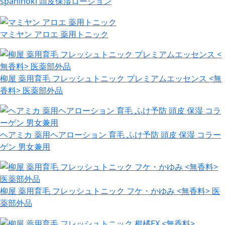
spahinoki 頭皮保湿ローション
マミヤン アロエ 薬用トニック
柳屋 薬用育毛 フレッシュトニック プレミアムエッセンス <無
香料> 医薬部外品
ヘアミカ 薬用ヘアローション 育毛 ふけ予防 頭皮 保湿 コラー
ゲン 男女兼用
柳屋 薬用育毛 フレッシュトニック フケ・かゆみ <無香料> 医
薬部外品