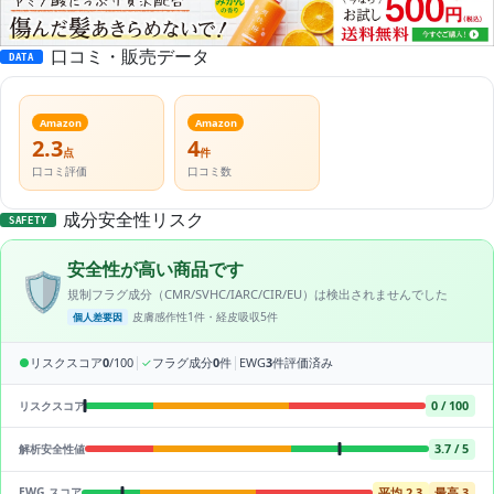
口コミ・販売データ
DATA
Amazon
Amazon
2.3
4
点
件
口コミ評価
口コミ数
成分安全性リスク
SAFETY
安全性が高い商品です
🛡️
規制フラグ成分（CMR/SVHC/IARC/CIR/EU）は検出されませんでした
皮膚感作性1件・経皮吸収5件
個人差要因
|
|
●
リスクスコア
0
/100
✓
フラグ成分
0
件
EWG
3
件評価済み
0 / 100
リスクスコア
3.7 / 5
解析安全性値
平均 2.3
最高 3
EWG スコア