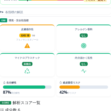
各指標の解説
環境・安全性指標
ENV
皮膚感作性
アレルゲン香料
GHS 1B
1件
なし
フェノキシエタノール
マイクロプラスチック
内分泌かく乱性
未検出
なし
生分解性
経皮吸収リスク
87%
42%
易分解性
中リスク
解析スコア一覧
SCORE
成分数
6