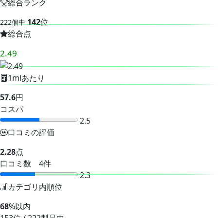
総合ランク
142
位
222個中
総合点
2.49
1mlあたり
57.6
円
コスパ
2.5
口コミの評価
2.28
点
口コミ数 4件
2.3
カテゴリ内順位
68
%以内
153位 / 222製品中