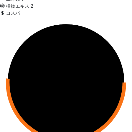
植物エキス
2
コスパ