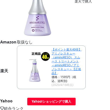
楽天で購入
Amazon
取扱なし
【ポイント最大40倍】
アミノレスキュー
（aminoRESQ） スム
ース トリートメント
＜aminoRESQ／アミ
ノレスキュー＞【正規
楽天
品】
価格：1595円（税
込、送料別)
(2020/4/16時点)
Yahoo
Yahoo!ショッピングで購入
総合ランク