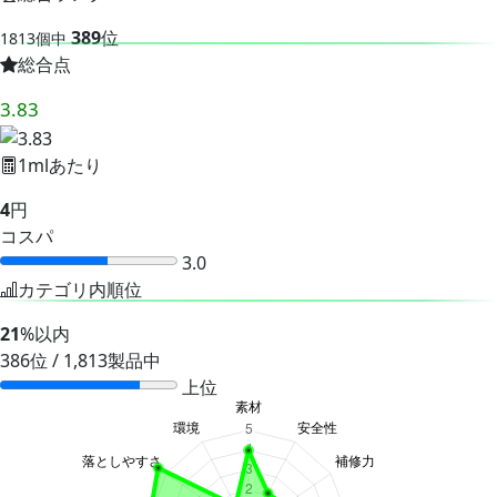
389
位
1813個中
総合点
3.83
1mlあたり
4
円
コスパ
3.0
カテゴリ内順位
21
%以内
386位 / 1,813製品中
上位