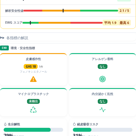
2.1 / 5
解析安全性値
平均 1.9
最高 6
EWG スコア
各指標の解説
環境・安全性指標
ENV
皮膚感作性
アレルゲン香料
GHS 1B
1件
なし
フェノキシエタノール
マイクロプラスチック
内分泌かく乱性
未検出
なし
生分解性
経皮吸収リスク
79%
31%