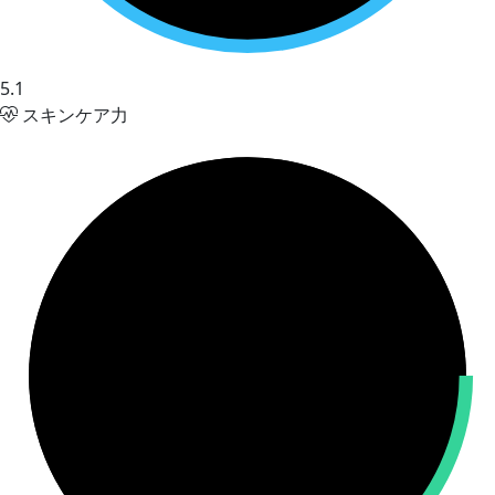
5.1
スキンケア力