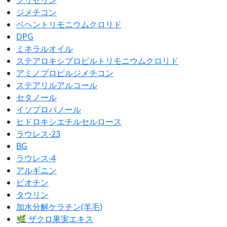
グリセリン
ジメチコン
ベヘントリモニウムクロリド
DPG
ミネラルオイル
ステアロキシプロピルトリモニウムクロリド
アミノプロピルジメチコン
ステアリルアルコール
セタノール
イソプロパノール
ヒドロキシエチルセルロース
ラウレス-23
BG
ラウレス-4
アルギニン
ビオチン
タウリン
加水分解ケラチン(羊毛)
🌿 ザクロ果実エキス