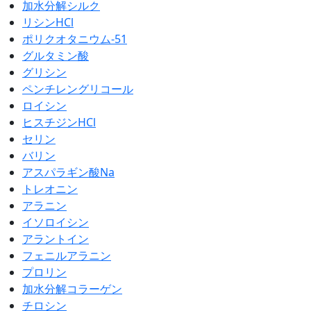
加水分解シルク
リシンHCl
ポリクオタニウム-51
グルタミン酸
グリシン
ペンチレングリコール
ロイシン
ヒスチジンHCl
セリン
バリン
アスパラギン酸Na
トレオニン
アラニン
イソロイシン
アラントイン
フェニルアラニン
プロリン
加水分解コラーゲン
チロシン