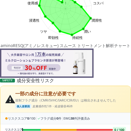
aminoRESQ(アミノレスキュー) スムース トリートメント解析チャート
成分安全性リスク
SAFETY
一部の成分に注意が必要です
⚠️
規制フラグ成分（CMR/SVHC/IARC/CIR/EU）は検出されませんでした
皮膚感作性1件・経皮吸収46件
個人差要因
|
|
●
リスクスコア
0
/100
✓
フラグ成分
0
件
EWG
38
件評価済み
0 / 100
リスクスコア