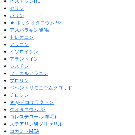
ヒスチジンHCl
セリン
バリン
★ ポリクオタニウム-92
アスパラギン酸Na
トレオニン
アラニン
イソロイシン
アラントイン
シスチン
フェニルアラニン
プロリン
ベヘントリモニウムクロリド
チロシン
★ γ-ドコサラクトン
クオタニウム-33
コレステロール(羊毛)
ステアリン酸グリセリル
コカミドMEA