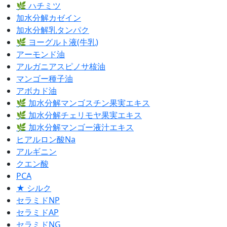
🌿 ハチミツ
加水分解カゼイン
加水分解乳タンパク
🌿 ヨーグルト液(牛乳)
アーモンド油
アルガニアスピノサ核油
マンゴー種子油
アボカド油
🌿 加水分解マンゴスチン果実エキス
🌿 加水分解チェリモヤ果実エキス
🌿 加水分解マンゴー液汁エキス
ヒアルロン酸Na
アルギニン
クエン酸
PCA
★ シルク
セラミドNP
セラミドAP
セラミドNG