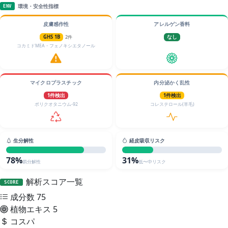
環境・安全性指標
ENV
皮膚感作性
アレルゲン香料
GHS 1B
2件
なし
コカミドMEA・フェノキシエタノール
マイクロプラスチック
内分泌かく乱性
1件検出
1件検出
ポリクオタニウム-92
コレステロール(羊毛)
生分解性
経皮吸収リスク
78%
31%
易分解性
低〜中リスク
解析スコア一覧
SCORE
成分数
75
植物エキス
5
コスパ