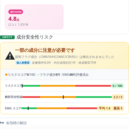
@cosme
4.8
点
口コミ 1,531件
成分安全性リスク
SAFETY
一部の成分に注意が必要です
⚠️
規制フラグ成分（CMR/SVHC/IARC/CIR/EU）は検出されませんでした
皮膚感作性2件・内分泌撹乱性1件・経皮吸収75件
個人差要因
|
|
●
リスクスコア
0
/100
✓
フラグ成分
0
件
EWG
48
件評価済み
0 / 100
リスクスコア
2.3 / 5
解析安全性値
平均 1.8
最高 5
EWG スコア
各指標の解説