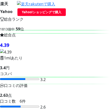
楽天
Yahoo
Yahoo!ショッピングで購入
総合ランク
59
位
1813個中
総合点
4.39
1mlあたり
3.4
円
コスパ
3.2
口コミの評価
2.63
点
口コミ数 6件
2.6