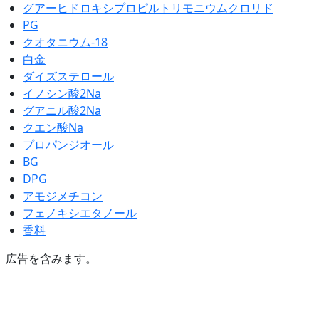
グアーヒドロキシプロピルトリモニウムクロリド
PG
クオタニウム-18
白金
ダイズステロール
イノシン酸2Na
グアニル酸2Na
クエン酸Na
プロパンジオール
BG
DPG
アモジメチコン
フェノキシエタノール
香料
広告を含みます。