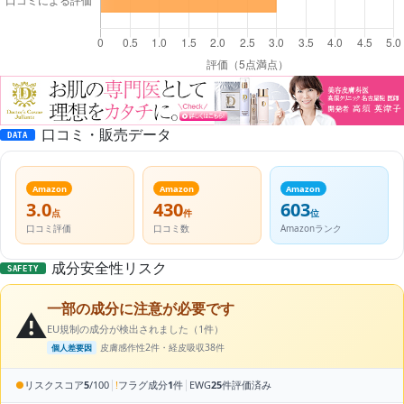
口コミ・販売データ
DATA
Amazon
Amazon
Amazon
3.0
430
603
点
件
位
口コミ評価
口コミ数
Amazonランク
成分安全性リスク
SAFETY
一部の成分に注意が必要です
⚠️
EU規制の成分が検出されました（1件）
皮膚感作性2件・経皮吸収38件
個人差要因
|
|
●
リスクスコア
5
/100
!
フラグ成分
1
件
EWG
25
件評価済み