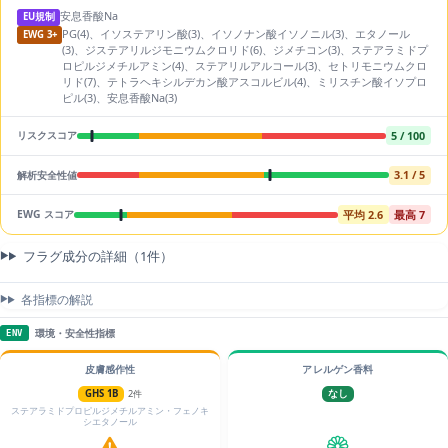
安息香酸Na
EU規制
PG(4)、イソステアリン酸(3)、イソノナン酸イソノニル(3)、エタノール
EWG 3+
(3)、ジステアリルジモニウムクロリド(6)、ジメチコン(3)、ステアラミドプ
ロピルジメチルアミン(4)、ステアリルアルコール(3)、セトリモニウムクロ
リド(7)、テトラヘキシルデカン酸アスコルビル(4)、ミリスチン酸イソプロ
ピル(3)、安息香酸Na(3)
5 / 100
リスクスコア
3.1 / 5
解析安全性値
平均 2.6
最高 7
EWG スコア
フラグ成分の詳細（1件）
各指標の解説
環境・安全性指標
ENV
皮膚感作性
アレルゲン香料
GHS 1B
2件
なし
ステアラミドプロピルジメチルアミン・フェノキ
シエタノール