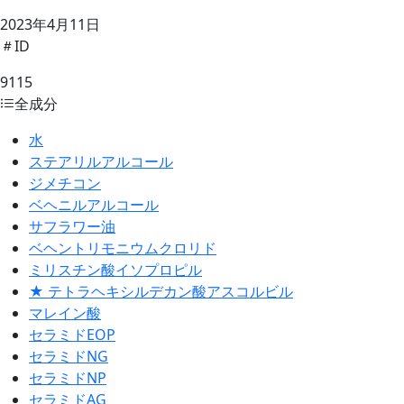
2023年4月11日
ID
9115
全成分
水
ステアリルアルコール
ジメチコン
ベヘニルアルコール
サフラワー油
ベヘントリモニウムクロリド
ミリスチン酸イソプロピル
★ テトラヘキシルデカン酸アスコルビル
マレイン酸
セラミドEOP
セラミドNG
セラミドNP
セラミドAG