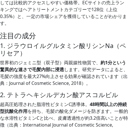
しては比較的アクセスしやすい価格帯。ECサイトの売上ラン
キングではヘアトリートメントカテゴリーで128位（上位
0.35%）と、一定の市場シェアを獲得していることがわかりま
す。
注目の成分
1. ジラウロイルグルタミン酸リシンNa（ペ
リセア）
世界初のジェミニ型（双子型）両親媒性物質で、
約1分という
驚異的な速さで毛髪内部に浸透
します。研究データによると、
毛髪の強度を最大27%向上させる効果が確認されています（出
典：Journal of Cosmetic Science, 2018）。
2. テトラヘキシルデカン酸アスコルビル
超高圧処理された脂溶性ビタミンC誘導体。
48時間以上の持続
型抗酸化作用
を持ち、毛髪の酸化ダメージを防ぎます。一般的
な水溶性ビタミンCと比べ、皮膚透過性が約3.2倍高いことが特
徴（出典：International Journal of Cosmetic Science,