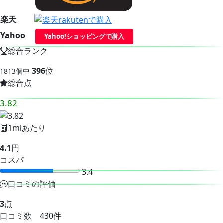
楽天
Yahoo
Yahoo!ショッピングで購入
総合ランク
396
位
1813個中
総合点
3.82
1mlあたり
4.1
円
コスパ
3.4
口コミの評価
3
点
口コミ数 430件