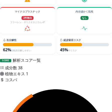
マイクロプラスチック
内分泌かく乱性
2件検出
なし
フラーレン・ポリクオタニウム-47
生分解性
経皮吸収リスク
62%
45%
比較的分解しやすい
中リスク
解析スコア一覧
SCORE
成分数
38
植物エキス
1
コスパ