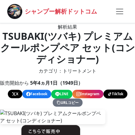
シャンプー解析ドットコム
解析結果
TSUBAKI(ツバキ) プレミアム
クールポンプペア セット(コン
ディショナー)
カテゴリ：トリートメント
販売開始から
5年4ヵ月1日（1949日）
X
Facebook
LINE
Instagram
TikTok
URLコピー