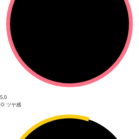
5.0
ツヤ感