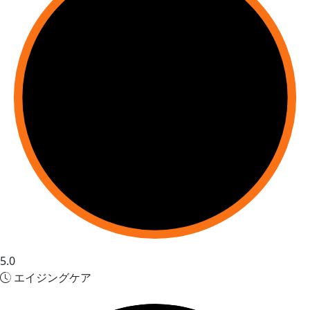
5.0
エイジングケア