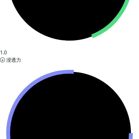
1.0
浸透力