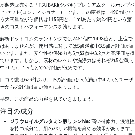
が製造販売する「TSUBAKI(ツバキ) プレミアムクールポンプペ
ア セット(コンディショナー)」です。この商品は、490mlとい
う大容量ながら価格は1155円と、1mlあたり約2.4円という驚
きのコストパフォーマンスを誇ります。
解析ドットコムのランキングでは2481個中1498位と、上位で
はありませんが、使用感に関しては5点満点中3.5点と評価が高
いです。また、安全性や保湿力も5点満点中3.2点と高評価を得
ています。しかし、素材のレベルや洗浄力はそれぞれ5点満点
中-0.2点、1.5点とやや評価が低めです。
口コミ数は629件あり、その評価点は5点満点中4.2点とユーザ
ーからの評価は高い傾向にあります。
早速、この商品の内容を見ていきましょう。
注目の成分
ジラウロイルグルタミン酸リシンNa
: 高い補修力、浸透性
を持つ成分で、肌のバリア機能を高める効果があります。