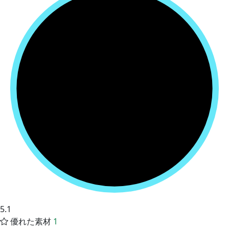
5.1
優れた素材
1