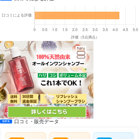
口コミ・販売データ
DATA