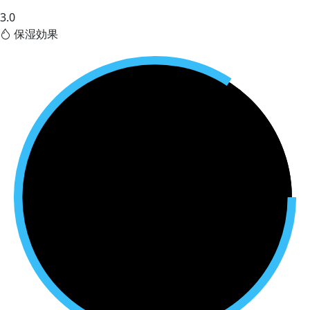
3.0
保湿効果