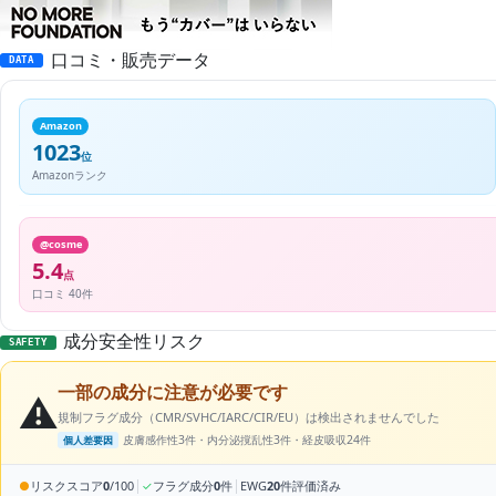
口コミ・販売データ
DATA
Amazon
1023
位
Amazonランク
@cosme
5.4
点
口コミ 40件
成分安全性リスク
SAFETY
一部の成分に注意が必要です
⚠️
規制フラグ成分（CMR/SVHC/IARC/CIR/EU）は検出されませんでした
皮膚感作性3件・内分泌撹乱性3件・経皮吸収24件
個人差要因
|
|
●
リスクスコア
0
/100
✓
フラグ成分
0
件
EWG
20
件評価済み