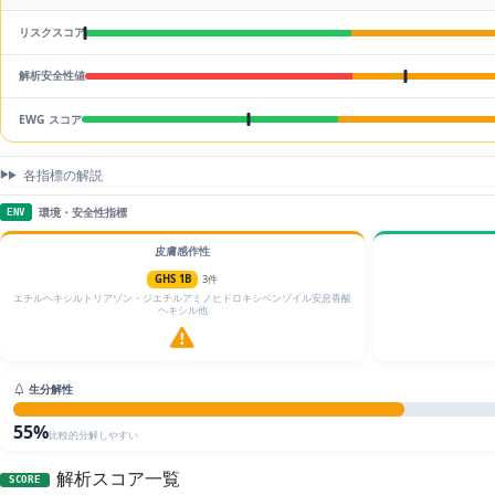
リスクスコア
解析安全性値
EWG スコア
各指標の解説
環境・安全性指標
ENV
皮膚感作性
GHS 1B
3件
エチルヘキシルトリアゾン・ジエチルアミノヒドロキシベンゾイル安息香酸
ヘキシル他
生分解性
55%
比較的分解しやすい
解析スコア一覧
SCORE