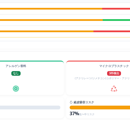
アレルゲン香料
マイクロプラスチック
なし
3件検出
(アクリレーツ/ジメチコン)コポリマー・アク
経皮吸収リスク
37%
低〜中リスク