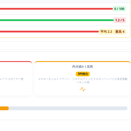
0 / 100
1.2 / 5
平均 2.2
最高 4
内分泌かく乱性
3件検出
リレーツコポリマー他
エチルヘキシルトリアゾン・ジエチルアミノヒドロキシベンゾイル安息香酸
ヘキシル他