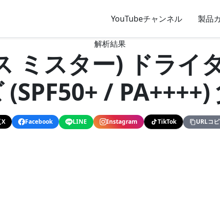
YouTubeチャンネル
製品
解析結果
ルビス ミスター) ドライ
SPF50+ / PA+++
X
Facebook
LINE
Instagram
TikTok
URLコ