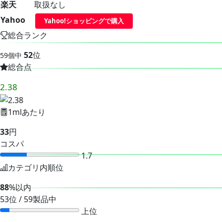
楽天
取扱なし
Yahoo
Yahoo!ショッピングで購入
総合ランク
52
位
59個中
総合点
2.38
1mlあたり
33
円
コスパ
1.7
カテゴリ内順位
88
%以内
53位 / 59製品中
上位