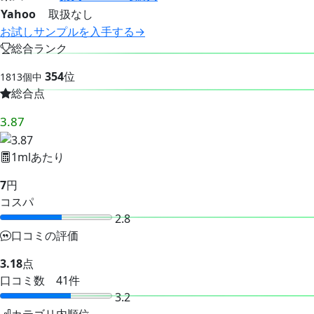
Yahoo
取扱なし
お試しサンプルを入手する→
総合ランク
354
位
1813個中
総合点
3.87
1mlあたり
7
円
コスパ
2.8
口コミの評価
3.18
点
口コミ数 41件
3.2
カテゴリ内順位