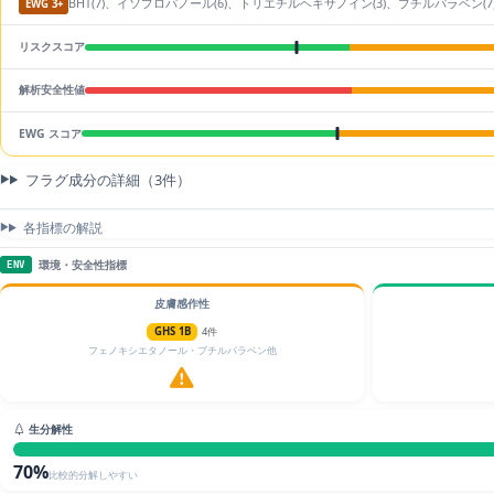
BHT(7)、イソプロパノール(6)、トリエチルヘキサノイン(3)、ブチルパラベン(
EWG 3+
リスクスコア
解析安全性値
EWG スコア
フラグ成分の詳細（3件）
各指標の解説
環境・安全性指標
ENV
皮膚感作性
GHS 1B
4件
フェノキシエタノール・ブチルパラベン他
生分解性
70%
比較的分解しやすい