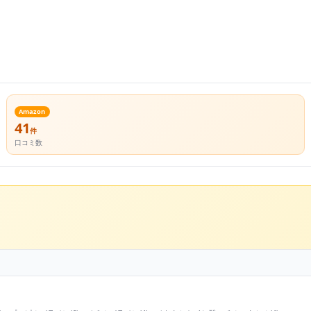
Amazon
41
件
口コミ数