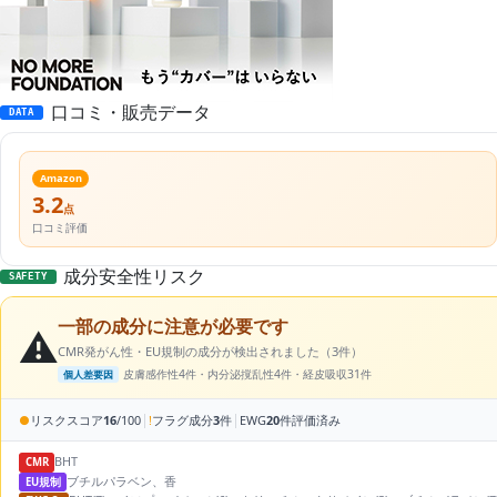
口コミ・販売データ
DATA
Amazon
3.2
点
口コミ評価
成分安全性リスク
SAFETY
一部の成分に注意が必要です
⚠️
CMR発がん性・EU規制の成分が検出されました（3件）
皮膚感作性4件・内分泌撹乱性4件・経皮吸収31件
個人差要因
|
|
●
リスクスコア
16
/100
!
フラグ成分
3
件
EWG
20
件評価済み
BHT
CMR
ブチルパラベン、香
EU規制