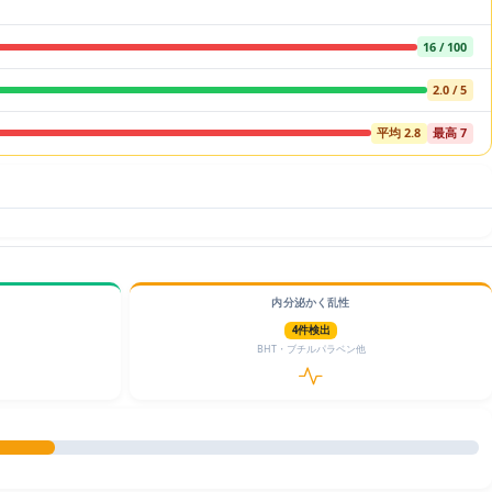
16 / 100
2.0 / 5
平均 2.8
最高 7
内分泌かく乱性
4件検出
BHT・ブチルパラベン他