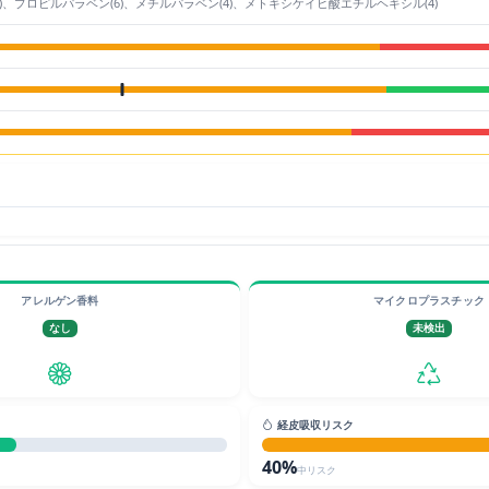
7)、プロピルパラベン(6)、メチルパラベン(4)、メトキシケイヒ酸エチルヘキシル(4)
アレルゲン香料
マイクロプラスチック
なし
未検出
経皮吸収リスク
40%
中リスク