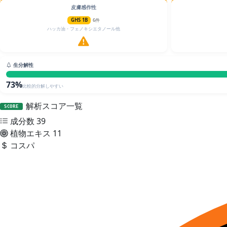
皮膚感作性
GHS 1B
6件
ハッカ油・フェノキシエタノール他
生分解性
73%
比較的分解しやすい
解析スコア一覧
SCORE
成分数
39
植物エキス
11
コスパ