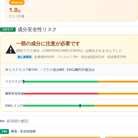
Amazon
1.0
点
口コミ評価
成分安全性リスク
SAFETY
一部の成分に注意が必要です
⚠️
規制フラグ成分（CMR/SVHC/IARC/CIR/EU）は検出されませんでした
皮膚感作性6件・アレルゲン3件・内分泌撹乱性2件・経皮吸収39件
個人差要因
|
|
●
リスクスコア
0
/100
✓
フラグ成分
0
件
EWG
26
件評価済み
リスクスコア
解析安全性値
EWG スコア
各指標の解説
環境・安全性指標
ENV