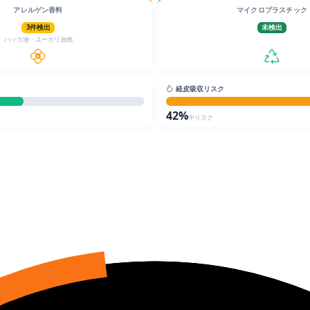
アレルゲン香料
マイクロプラスチック
3件検出
未検出
ハッカ油・ユーカリ油他
経皮吸収リスク
42%
中リスク