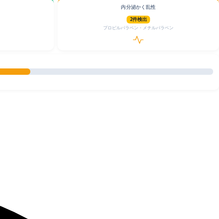
内分泌かく乱性
2件検出
プロピルパラベン・メチルパラベン