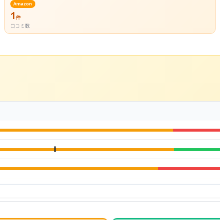
Amazon
1
件
口コミ数