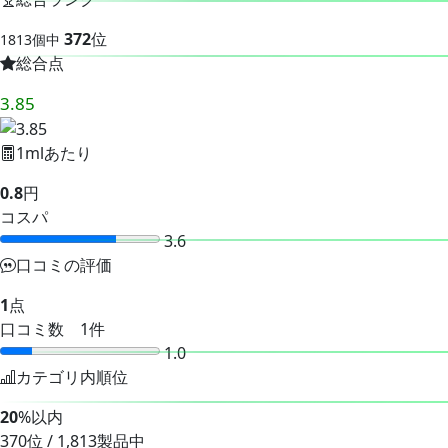
372
位
1813個中
総合点
3.85
1mlあたり
0.8
円
コスパ
3.6
口コミの評価
1
点
口コミ数 1件
1.0
カテゴリ内順位
20
%以内
370位 / 1,813製品中