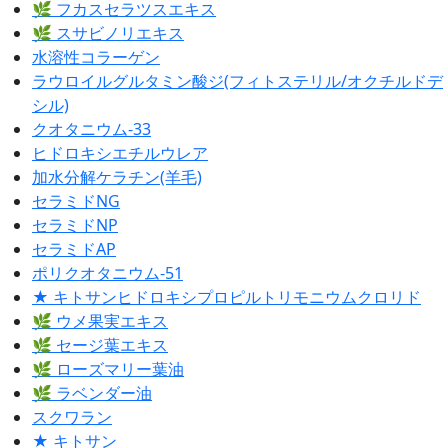
🌿 フカスセラツスエキス
🌿 スサビノリエキス
水溶性コラーゲン
ラウロイルグルタミン酸ジ(フィトステリル/オクチルドデ
シル)
クオタニウム-33
ヒドロキシエチルウレア
加水分解ケラチン(羊毛)
セラミドNG
セラミドNP
セラミドAP
ポリクオタニウム-51
★ キトサンヒドロキシプロピルトリモニウムクロリド
🌿 ウメ果実エキス
🌿 セージ葉エキス
🌿 ローズマリー葉油
🌿 ラベンダー油
スクワラン
★ キトサン