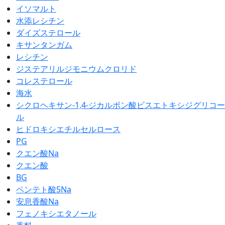
イソマルト
水添レシチン
ダイズステロール
キサンタンガム
レシチン
ジステアリルジモニウムクロリド
コレステロール
海水
シクロヘキサン-1,4-ジカルボン酸ビスエトキシジグリコー
ル
ヒドロキシエチルセルロース
PG
クエン酸Na
クエン酸
BG
ペンテト酸5Na
安息香酸Na
フェノキシエタノール