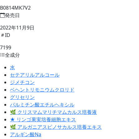
B0814MK7V2
発売日
2022年11月9日
ID
7199
全成分
水
セテアリルアルコール
ジメチコン
ベヘントリモニウムクロリド
グリセリン
パルミチン酸エチルヘキシル
🌿 クリスマムマリチマムカルス培養液
★ リンゴ果実培養細胞エキス
🌿 アルガニアスピノサカルス培養エキス
アルギン酸Na