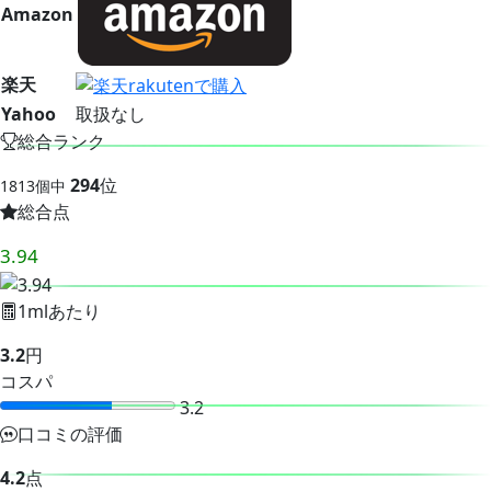
Amazon
楽天
Yahoo
取扱なし
総合ランク
294
位
1813個中
総合点
3.94
1mlあたり
3.2
円
コスパ
3.2
口コミの評価
4.2
点