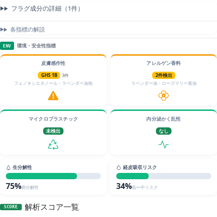
フラグ成分の詳細（1件）
各指標の解説
環境・安全性指標
ENV
皮膚感作性
アレルゲン香料
GHS 1B
3件
2件検出
フェノキシエタノール・ラベンダー油他
ラベンダー油・ローズマリー葉油
マイクロプラスチック
内分泌かく乱性
未検出
なし
生分解性
経皮吸収リスク
75%
34%
易分解性
低〜中リスク
解析スコア一覧
SCORE