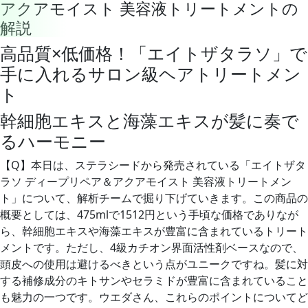
アクアモイスト 美容液トリートメントの
解説
高品質×低価格！「エイトザタラソ」で
手に入れるサロン級ヘアトリートメン
ト
幹細胞エキスと海藻エキスが髪に奏で
るハーモニー
【Q】
本日は、ステラシードから発売されている「エイトザタ
ラソ ディープリペア＆アクアモイスト 美容液トリートメン
ト」について、解析チームで掘り下げていきます。この商品の
概要としては、475mlで1512円という手頃な価格でありなが
ら、幹細胞エキスや海藻エキスが豊富に含まれているトリート
メントです。ただし、4級カチオン界面活性剤ベースなので、
頭皮への使用は避けるべきという点がユニークですね。髪に対
する補修成分のキトサンやセラミドが豊富に含まれていること
も魅力の一つです。ウエダさん、これらのポイントについてど