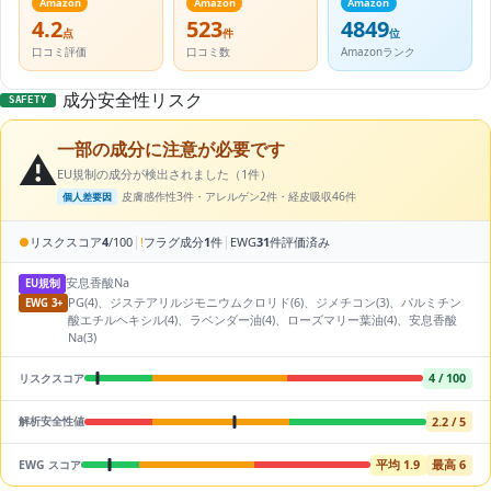
Amazon
Amazon
Amazon
4.2
523
4849
点
件
位
口コミ評価
口コミ数
Amazonランク
成分安全性リスク
SAFETY
一部の成分に注意が必要です
⚠️
EU規制の成分が検出されました（1件）
皮膚感作性3件・アレルゲン2件・経皮吸収46件
個人差要因
|
|
●
リスクスコア
4
/100
!
フラグ成分
1
件
EWG
31
件評価済み
安息香酸Na
EU規制
PG(4)、ジステアリルジモニウムクロリド(6)、ジメチコン(3)、パルミチン
EWG 3+
酸エチルヘキシル(4)、ラベンダー油(4)、ローズマリー葉油(4)、安息香酸
Na(3)
4 / 100
リスクスコア
2.2 / 5
解析安全性値
平均 1.9
最高 6
EWG スコア