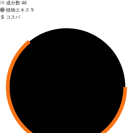
成分数
46
植物エキス
9
コスパ