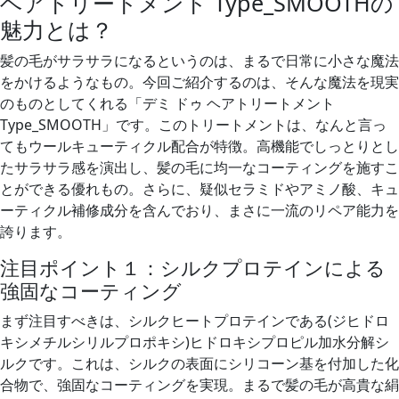
ヘアトリートメント Type_SMOOTHの
魅力とは？
髪の毛がサラサラになるというのは、まるで日常に小さな魔法
をかけるようなもの。今回ご紹介するのは、そんな魔法を現実
のものとしてくれる「デミ ドゥ ヘアトリートメント
Type_SMOOTH」です。このトリートメントは、なんと言っ
てもウールキューティクル配合が特徴。高機能でしっとりとし
たサラサラ感を演出し、髪の毛に均一なコーティングを施すこ
とができる優れもの。さらに、疑似セラミドやアミノ酸、キュ
ーティクル補修成分を含んでおり、まさに一流のリペア能力を
誇ります。
注目ポイント１：シルクプロテインによる
強固なコーティング
まず注目すべきは、シルクヒートプロテインである(ジヒドロ
キシメチルシリルプロポキシ)ヒドロキシプロピル加水分解シ
ルクです。これは、シルクの表面にシリコーン基を付加した化
合物で、強固なコーティングを実現。まるで髪の毛が高貴な絹