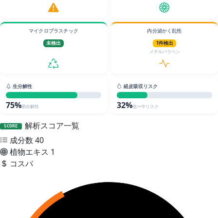
マイクロプラスチック
内分泌かく乱性
未検出
1件検出
メチルパラベン
生分解性
経皮吸収リスク
75%
32%
易分解性
低〜中リスク
解析スコア一覧
SCORE
成分数
40
植物エキス
1
コスパ