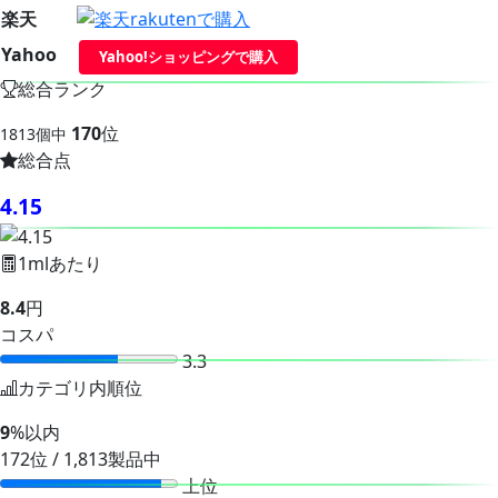
楽天
Yahoo
Yahoo!ショッピングで購入
総合ランク
170
位
1813個中
総合点
4.15
1mlあたり
8.4
円
コスパ
3.3
カテゴリ内順位
9
%以内
172位 / 1,813製品中
上位