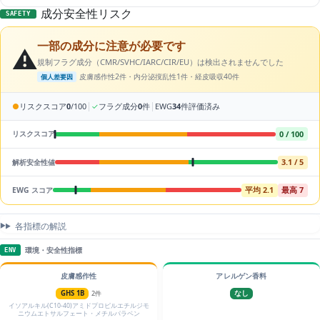
成分安全性リスク
SAFETY
一部の成分に注意が必要です
⚠️
規制フラグ成分（CMR/SVHC/IARC/CIR/EU）は検出されませんでした
皮膚感作性2件・内分泌撹乱性1件・経皮吸収40件
個人差要因
|
|
●
リスクスコア
0
/100
✓
フラグ成分
0
件
EWG
34
件評価済み
0 / 100
リスクスコア
3.1 / 5
解析安全性値
平均 2.1
最高 7
EWG スコア
各指標の解説
環境・安全性指標
ENV
皮膚感作性
アレルゲン香料
GHS 1B
2件
なし
イソアルキル(C10-40)アミドプロピルエチルジモ
ニウムエトサルフェート・メチルパラベン