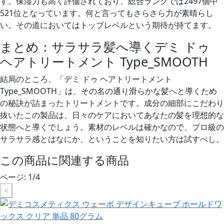
す。保湿力も高く評価されており、総合ランクでは2497個中
521位となっています。何と言ってもさらさら力が素晴らし
い。その道においてはトップレベルという期待が持てます。
まとめ：サラサラ髪へ導くデミ ドゥ
ヘアトリートメント Type_SMOOTH
結局のところ、「デミ ドゥ ヘアトリートメント
Type_SMOOTH」は、その名の通り滑らかな髪へと導くため
の秘訣が詰まったトリートメントです。成分の細部にこだわり
抜いたこの製品は、日々のケアにおいてあなたの髪を理想的な
状態へと導くでしょう。素材のレベルは確かなので、プロ級の
サラサラ感とはなにか、ということを知りたい方は試すべし。
この商品に関連する商品
ページ:
1
/
4
<