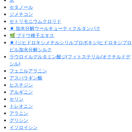
水
セタノール
ジメチコン
セトリモニウムクロリド
★ 加水分解ウールキューティクルタンパク
🌿 ブドウ種子エキス
★ (ジヒドロキシメチルシリルプロポキシ)ヒドロキシプロ
ピル加水分解シルク
ラウロイルグルタミン酸ジ(フィトステリル/オクチルドデ
シル)
フェニルアラニン
アスパラギン酸
ヒスチジン
アルギニン
セリン
トレオニン
アラニン
グリシン
イソロイシン