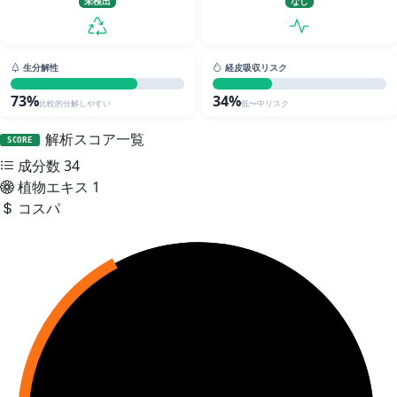
未検出
なし
生分解性
経皮吸収リスク
73%
34%
比較的分解しやすい
低〜中リスク
解析スコア一覧
SCORE
成分数
34
植物エキス
1
コスパ