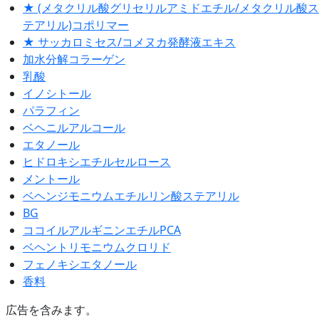
★ (メタクリル酸グリセリルアミドエチル/メタクリル酸ス
テアリル)コポリマー
★ サッカロミセス/コメヌカ発酵液エキス
加水分解コラーゲン
乳酸
イノシトール
パラフィン
ベヘニルアルコール
エタノール
ヒドロキシエチルセルロース
メントール
ベヘンジモニウムエチルリン酸ステアリル
BG
ココイルアルギニンエチルPCA
ベヘントリモニウムクロリド
フェノキシエタノール
香料
広告を含みます。