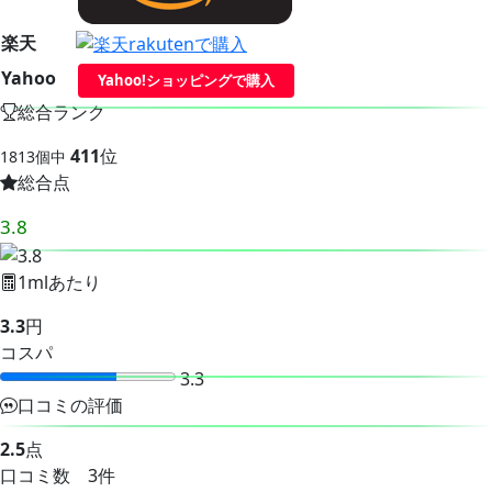
楽天
Yahoo
Yahoo!ショッピングで購入
総合ランク
411
位
1813個中
総合点
3.8
1mlあたり
3.3
円
コスパ
3.3
口コミの評価
2.5
点
口コミ数 3件