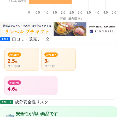
口コミ・販売データ
DATA
Amazon
Amazon
2.5
3
点
件
口コミ評価
口コミ数
@cosme
4.6
点
成分安全性リスク
SAFETY
安全性が高い商品です