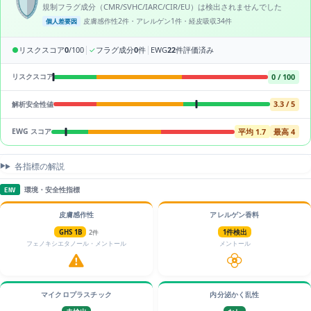
🛡️
規制フラグ成分（CMR/SVHC/IARC/CIR/EU）は検出されませんでした
皮膚感作性2件・アレルゲン1件・経皮吸収34件
個人差要因
|
|
●
リスクスコア
0
/100
✓
フラグ成分
0
件
EWG
22
件評価済み
0 / 100
リスクスコア
3.3 / 5
解析安全性値
平均 1.7
最高 4
EWG スコア
各指標の解説
環境・安全性指標
ENV
皮膚感作性
アレルゲン香料
GHS 1B
2件
1件検出
フェノキシエタノール・メントール
メントール
マイクロプラスチック
内分泌かく乱性