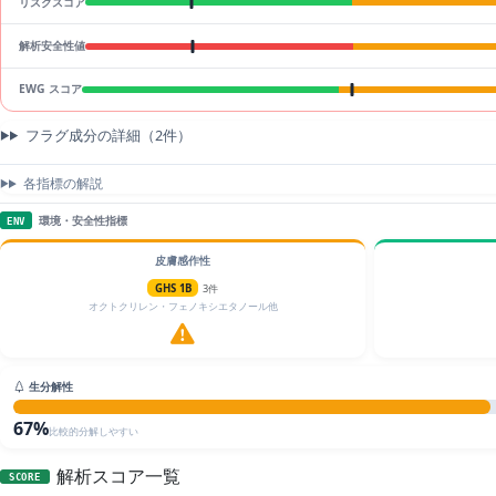
リスクスコア
解析安全性値
EWG スコア
フラグ成分の詳細（2件）
各指標の解説
環境・安全性指標
ENV
皮膚感作性
GHS 1B
3件
オクトクリレン・フェノキシエタノール他
生分解性
67%
比較的分解しやすい
解析スコア一覧
SCORE