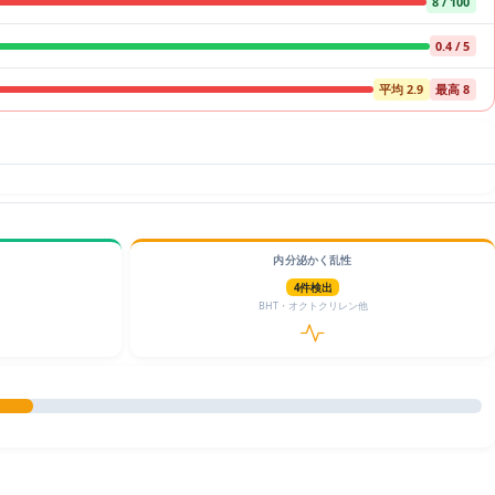
8 / 100
0.4 / 5
平均 2.9
最高 8
内分泌かく乱性
4件検出
BHT・オクトクリレン他