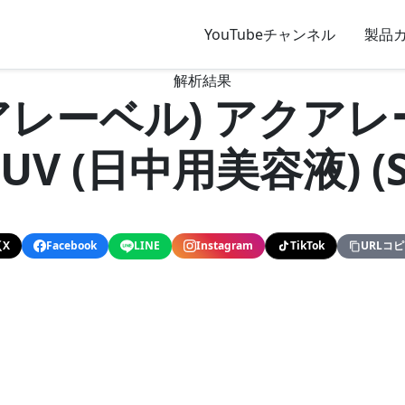
YouTubeチャンネル
製品
解析結果
アクアレーベル) アクア
 (日中用美容液) (SP
X
Facebook
LINE
Instagram
TikTok
URLコ