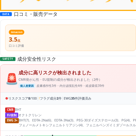
口コミ・販売データ
DATA
Amazon
3.5
点
口コミ評価
成分安全性リスク
SAFETY
成分に高リスクが検出されました
🚨
CMR発がん性・EU規制の成分が検出されました（2件）
皮膚感作性3件・内分泌撹乱性4件・経皮吸収39件
個人差要因
|
|
●
リスクスコア
8
/100
!
フラグ成分
2
件
EWG
35
件評価済み
BHT
CMR
オクトクリレン
EU規制
BHT(7)、EDTA-2Na(6)、EDTA-3Na(3)、PEG-30ダイズステロール(3
EWG 3+
フェノールメトキシフェニルトリアジン(4)、フェニルベンズイミダゾールスルホン