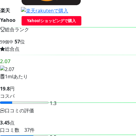
楽天
Yahoo
Yahoo!ショッピングで購入
総合ランク
57
位
59個中
総合点
2.07
1mlあたり
19.8
円
コスパ
1.3
口コミの評価
3.45
点
口コミ数 37件