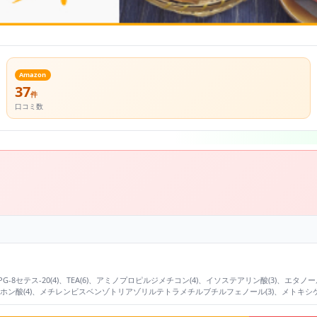
Amazon
37
件
口コミ数
)、PG(4)、PPG-8セテス-20(4)、TEA(6)、アミノプロピルジメチコン(4)、イソステアリン酸(3
酸(4)、メチレンビスベンゾトリアゾリルテトラメチルブチルフェノール(3)、メトキシケイヒ酸