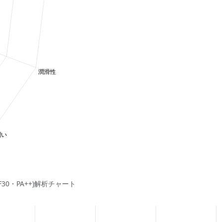
F30・PA++)解析チャート