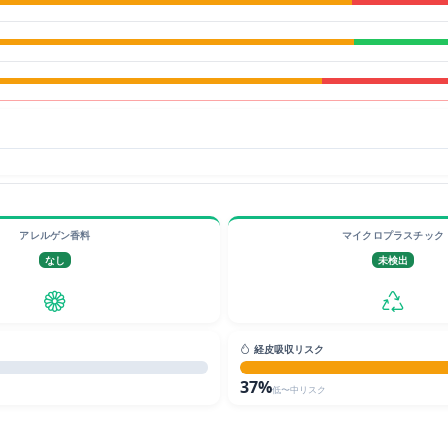
アレルゲン香料
マイクロプラスチック
なし
未検出
経皮吸収リスク
37%
低〜中リスク