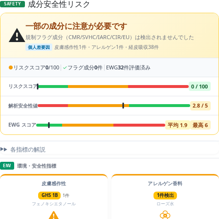
成分安全性リスク
SAFETY
一部の成分に注意が必要です
⚠️
規制フラグ成分（CMR/SVHC/IARC/CIR/EU）は検出されませんでした
皮膚感作性1件・アレルゲン1件・経皮吸収38件
個人差要因
|
|
●
リスクスコア
0
/100
✓
フラグ成分
0
件
EWG
32
件評価済み
0 / 100
リスクスコア
2.8 / 5
解析安全性値
平均 1.9
最高 6
EWG スコア
各指標の解説
環境・安全性指標
ENV
皮膚感作性
アレルゲン香料
GHS 1B
1件
1件検出
フェノキシエタノール
ローズ水