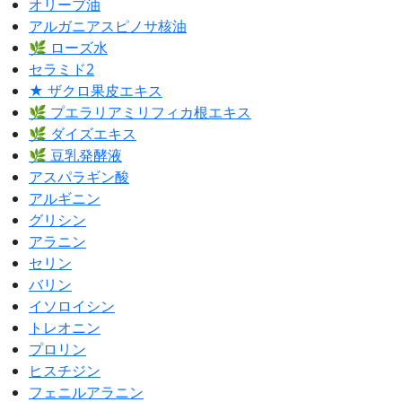
オリーブ油
アルガニアスピノサ核油
🌿 ローズ水
セラミド2
★ ザクロ果皮エキス
🌿 プエラリアミリフィカ根エキス
🌿 ダイズエキス
🌿 豆乳発酵液
アスパラギン酸
アルギニン
グリシン
アラニン
セリン
バリン
イソロイシン
トレオニン
プロリン
ヒスチジン
フェニルアラニン