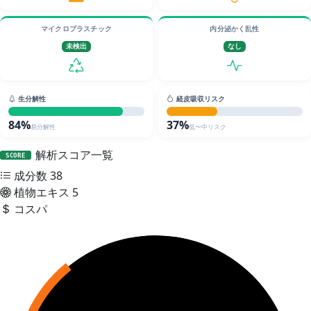
マイクロプラスチック
内分泌かく乱性
未検出
なし
生分解性
経皮吸収リスク
84%
37%
易分解性
低〜中リスク
解析スコア一覧
SCORE
成分数
38
植物エキス
5
コスパ