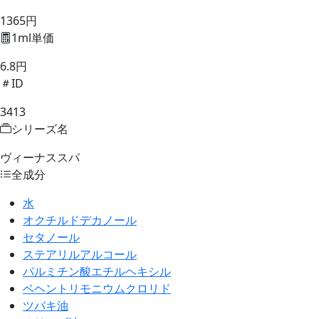
1365円
1ml単価
6.8円
ID
3413
シリーズ名
ヴィーナススパ
全成分
水
オクチルドデカノール
セタノール
ステアリルアルコール
パルミチン酸エチルヘキシル
ベヘントリモニウムクロリド
ツバキ油