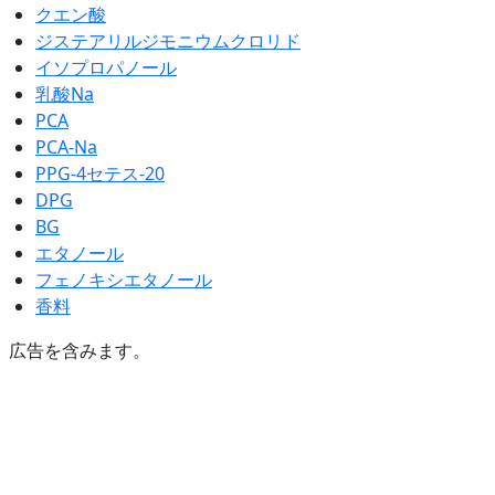
クエン酸
ジステアリルジモニウムクロリド
イソプロパノール
乳酸Na
PCA
PCA-Na
PPG-4セテス-20
DPG
BG
エタノール
フェノキシエタノール
香料
広告を含みます。