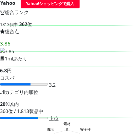
Yahoo
Yahoo!ショッピングで購入
総合ランク
362
位
1813個中
総合点
3.86
1mlあたり
6.8
円
コスパ
3.2
カテゴリ内順位
20
%以内
360位 / 1,813製品中
上位