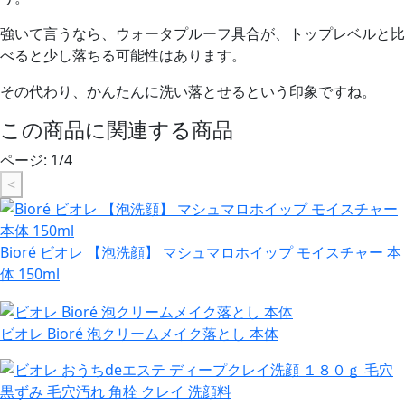
強いて言うなら、ウォータプルーフ具合が、トップレベルと比
べると少し落ちる可能性はあります。
その代わり、かんたんに洗い落とせるという印象ですね。
この商品に関連する商品
ページ:
1
/
4
<
Bioré ビオレ 【泡洗顔】 マシュマロホイップ モイスチャー 本
体 150ml
ビオレ Bioré 泡クリームメイク落とし 本体