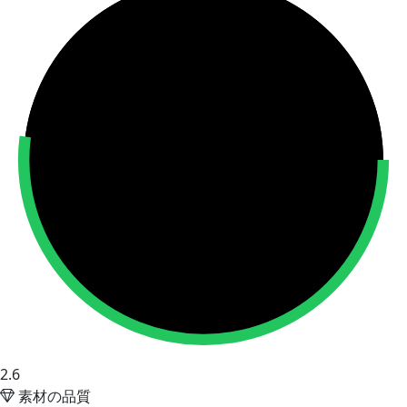
2.6
素材の品質