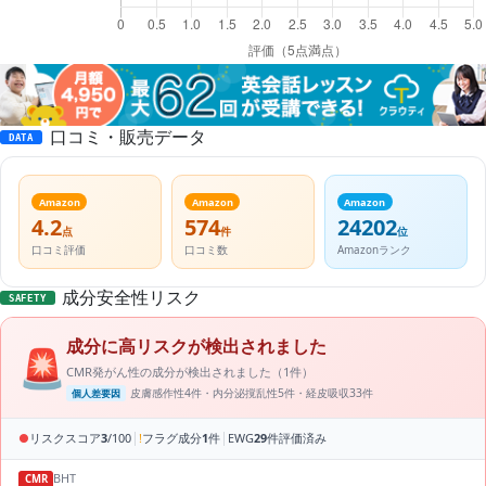
口コミ・販売データ
DATA
Amazon
Amazon
Amazon
4.2
574
24202
点
件
位
口コミ評価
口コミ数
Amazonランク
成分安全性リスク
SAFETY
成分に高リスクが検出されました
🚨
CMR発がん性の成分が検出されました（1件）
皮膚感作性4件・内分泌撹乱性5件・経皮吸収33件
個人差要因
|
|
●
リスクスコア
3
/100
!
フラグ成分
1
件
EWG
29
件評価済み
BHT
CMR