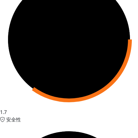
1.7
安全性