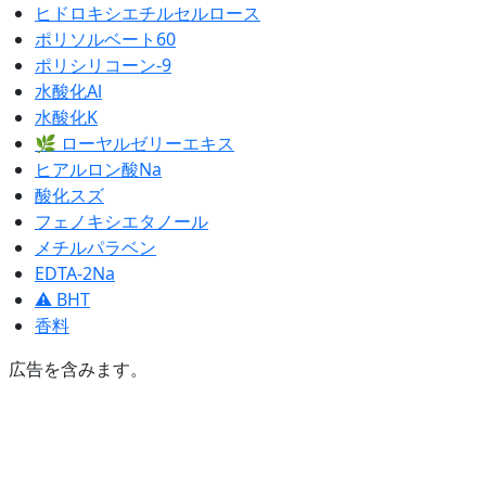
ヒドロキシエチルセルロース
ポリソルベート60
ポリシリコーン-9
水酸化Al
水酸化K
🌿 ローヤルゼリーエキス
ヒアルロン酸Na
酸化スズ
フェノキシエタノール
メチルパラベン
EDTA-2Na
⚠ BHT
香料
広告を含みます。