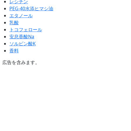
レシチン
PEG-40水添ヒマシ油
エタノール
乳酸
トコフェロール
安息香酸Na
ソルビン酸K
香料
広告を含みます。