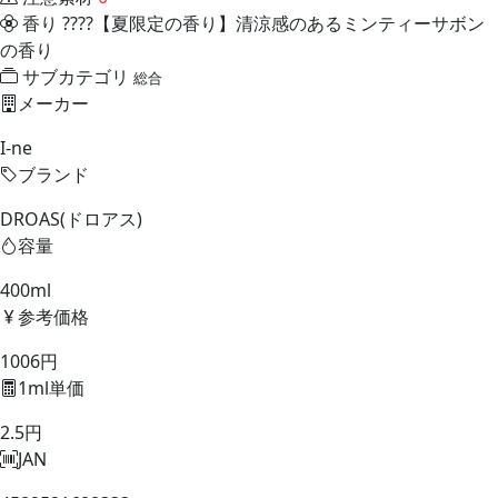
香り
????【夏限定の香り】清涼感のあるミンティーサボン
の香り
サブカテゴリ
総合
メーカー
I-ne
ブランド
DROAS(ドロアス)
容量
400ml
参考価格
1006円
1ml単価
2.5円
JAN