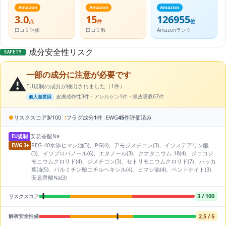
Amazon
Amazon
Amazon
3.0
15
126955
点
件
位
口コミ評価
口コミ数
Amazonランク
成分安全性リスク
SAFETY
一部の成分に注意が必要です
⚠️
EU規制の成分が検出されました（1件）
皮膚感作性3件・アレルゲン1件・経皮吸収67件
個人差要因
|
|
●
リスクスコア
3
/100
!
フラグ成分
1
件
EWG
45
件評価済み
安息香酸Na
EU規制
PEG-40水添ヒマシ油(3)、PG(4)、アモジメチコン(3)、イソステアリン酸
EWG 3+
(3)、イソプロパノール(6)、エタノール(3)、クオタニウム-18(4)、ジココジ
モニウムクロリド(4)、ジメチコン(3)、セトリモニウムクロリド(7)、ハッカ
葉油(5)、パルミチン酸エチルヘキシル(4)、ヒマシ油(4)、ベントナイト(3)、
安息香酸Na(3)
3 / 100
リスクスコア
2.5 / 5
解析安全性値