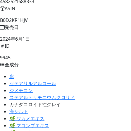
4582521688333
ASIN
B0D2KR1HJV
発売日
2024年6月1日
ID
9945
全成分
水
セテアリルアルコール
ジメチコン
ステアルトリモニウムクロリド
カナダコロイド性クレイ
海シルト
🌿 ワカメエキス
🌿 マコンブエキス