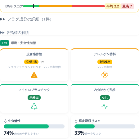
平均 2.2
最高 7
EWG スコア
フラグ成分の詳細（1件）
各指標の解説
環境・安全性指標
ENV
皮膚感作性
アレルゲン香料
GHS 1B
3件
1件検出
ジココジモニウムクロリド・ハッカ葉油他
ハッカ葉油
マイクロプラスチック
内分泌かく乱性
未検出
なし
生分解性
経皮吸収リスク
74%
33%
比較的分解しやすい
低〜中リスク