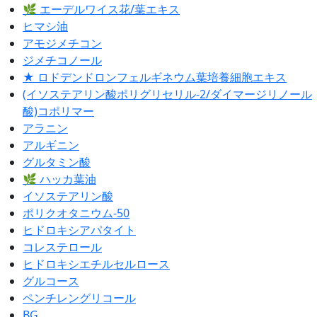
🌿 エーデルワイス花/葉エキス
ヒマシ油
アモジメチコン
ジメチコノール
★ ロドデンドロンフェルギネウム葉培養細胞エキス
(イソステアリン酸ポリグリセリル-2/ダイマージリノール
酸)コポリマー
アラニン
アルギニン
グルタミン酸
🌿 ハッカ葉油
イソステアリン酸
ポリクオタニウム-50
ヒドロキシアパタイト
コレステロール
ヒドロキシエチルセルロース
グルコース
ペンチレングリコール
BG