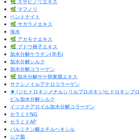
🌿 スサビノリエキス
🌿 マフノリ
ベントナイト
🌿 サガラメエキス
海水
🌿 アカモクエキス
🌿 ブドウ種子エキス
加水分解ケラチン(羊毛)
加水分解シルク
加水分解コラーゲン
🌿 加水分解サケ卵巣膜エキス
サクシノイルアテロコラーゲン
★ (ジヒドロキシメチルシリルプロポキシ)ヒドロキシプロ
ピル加水分解シルク
イソステアロイル加水分解コラーゲン
セラミドNG
セラミドAP
パルミチン酸エチルヘキシル
シア脂