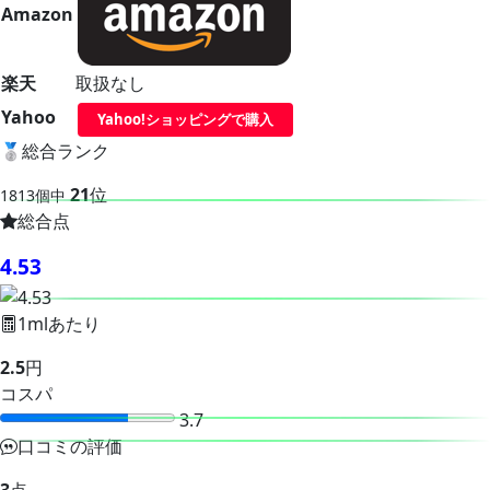
Amazon
楽天
取扱なし
Yahoo
Yahoo!ショッピングで購入
🥈
総合ランク
21
位
1813個中
総合点
4.53
1mlあたり
2.5
円
コスパ
3.7
口コミの評価
3
点