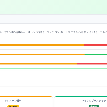
フィン(C14-16)スルホン酸Na(4)、オレンジ油(3)、ジメチコン(3)、トリエチルヘキサノイン(3
アレルゲン香料
マイクロプラスチック
3件検出
未検出