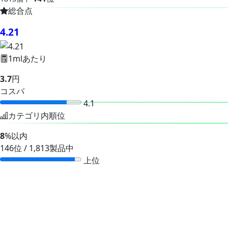
総合点
4.21
1mlあたり
3.7
円
コスパ
4.1
カテゴリ内順位
8
%以内
146位 / 1,813製品中
上位