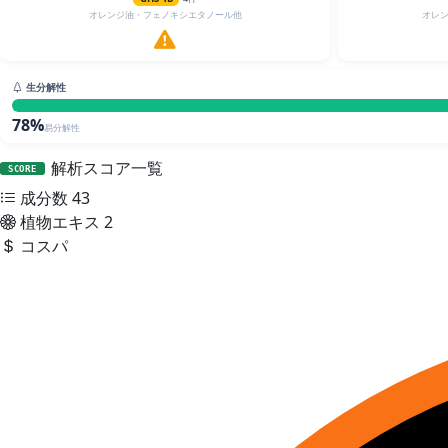
オレンジ油・フェノキシエタノール他
オレ
生分解性
78%
易分解性
解析スコア一覧
SCORE
成分数
43
植物エキス
2
コスパ