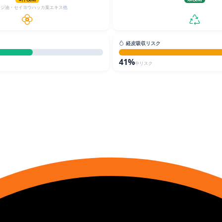
ンジ油・セイヨウハッカ葉エキス他
経皮吸収リスク
41%
中リスク