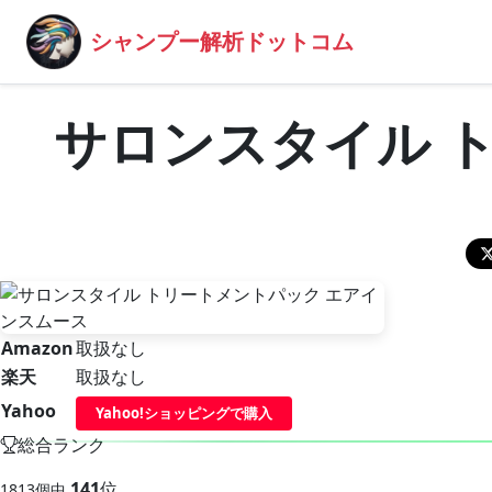
シャンプー解析ドットコム
サロンスタイル 
Amazon
取扱なし
楽天
取扱なし
Yahoo
Yahoo!ショッピングで購入
総合ランク
141
位
1813個中