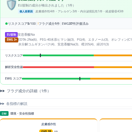
🛡️
EU規制の成分が検出されました（1件）
皮膚感作性4件・アレルゲン3件・内分泌撹乱性1件・経皮吸収43件
個人差要因
|
|
●
リスクスコア
5
/100
!
フラグ成分
1
件
EWG
37
件評価済み
安息香酸Na
EU規制
EDTA-2Na(6)、PEG-40水添ヒマシ油(3)、PG(4)、エタノール(3)、オレ
EWG 3+
水分解コムギタンパク(4)、安息香酸Na(3)、橙205(4)、緑201(3)
リスクスコア
解析安全性値
EWG スコア
フラグ成分の詳細（1件）
各指標の解説
環境・安全性指標
ENV
皮膚感作性
GHS 1B
4件