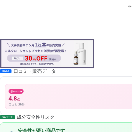
口コミ・販売データ
DATA
@cosme
4.8
点
口コミ 36件
成分安全性リスク
SAFETY
安全性が高い商品です