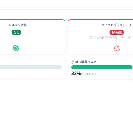
アレルゲン香料
マイクロプラスチック
なし
1件検出
(アクリル酸アルキル/ジメチコン)
経皮吸収リスク
32%
低〜中リスク