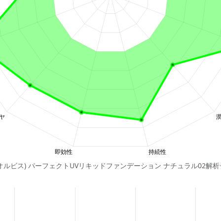
S(オルビス) パーフェクトUVリキッドファンデーション ナチュラル02解