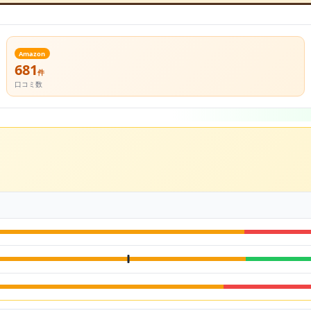
Amazon
681
件
口コミ数