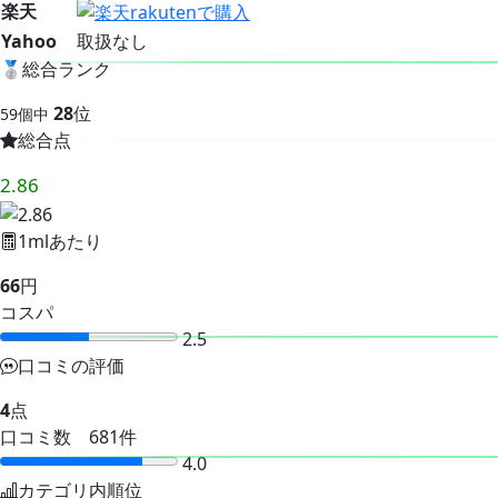
楽天
Yahoo
取扱なし
🥈
総合ランク
28
位
59個中
総合点
2.86
1mlあたり
66
円
コスパ
2.5
口コミの評価
4
点
口コミ数 681件
4.0
カテゴリ内順位