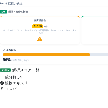
各指標の解説
環境・安全性指標
ENV
皮膚感作性
GHS 1B
4件
ジエチルアミノヒドロキシベンゾイル安息香酸ヘキシル・フェノキシエタノ
ール他
生分解性
56%
比較的分解しやすい
解析スコア一覧
SCORE
成分数
34
植物エキス
1
コスパ