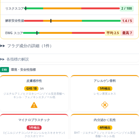
2 / 100
リスクスコア
1.4 / 5
解析安全性値
平均 2.5
最高 7
EWG スコア
フラグ成分の詳細（1件）
各指標の解説
環境・安全性指標
ENV
皮膚感作性
アレルゲン香料
GHS 1B
3件
1件検出
ジエチルアミノヒドロキシベンゾイル安息香酸ヘ
レモン果実エキス
キシル・フェノキシエタノール他
マイクロプラスチック
内分泌かく乱性
1件検出
4件検出
(ビニルジメチコン/メチコンシルセスキオキサン)
BHT・ジエチルアミノヒドロキシベンゾイル安息
クロスポリマー
香酸ヘキシル他