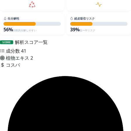
生分解性
経皮吸収リスク
56%
39%
比較的分解しやすい
低〜中リスク
解析スコア一覧
SCORE
成分数
41
植物エキス
2
コスパ