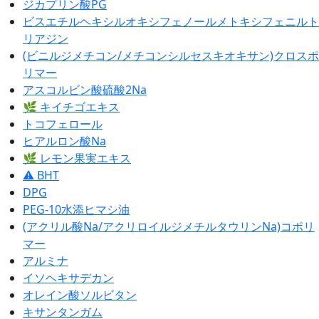
ジカプリン酸PG
ビスエチルヘキシルオキシフェノールメトキシフェニルト
リアジン
(ビニルジメチコン/メチコンシルセスキオキサン)クロスポ
リマー
アスコルビン酸硫酸2Na
🌿 キイチゴエキス
トコフェロール
ヒアルロン酸Na
🌿 レモン果実エキス
⚠ BHT
DPG
PEG-10水添ヒマシ油
(アクリル酸Na/アクリロイルジメチルタウリンNa)コポリ
マー
アルミナ
イソヘキサデカン
オレイン酸ソルビタン
キサンタンガム