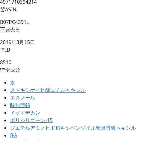
4971710394214
ASIN
B07PC4391L
発売日
2019年3月15日
ID
8510
全成分
水
メトキシケイヒ酸エチルヘキシル
エタノール
酸化亜鉛
イソドデカン
ポリシリコーン-15
ジエチルアミノヒドロキシベンゾイル安息香酸ヘキシル
BG