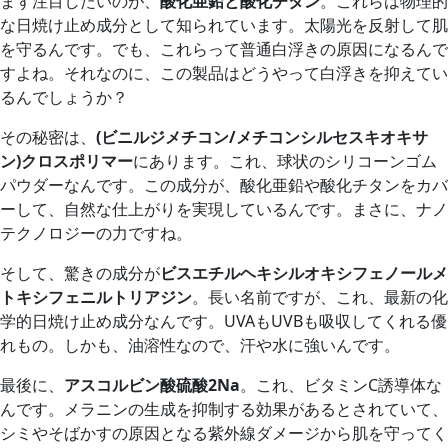
まず注目したいのが、
酸化亜鉛と酸化チタン
。これらは物理的
な日焼け止め成分として知られています。太陽光を反射して肌
を守るんです。でも、これらって普通白浮きの原因になるんで
すよね。それなのに、この製品はどうやって白浮きを抑えてい
るんでしょうか？
その秘密は、
(ビニルジメチコン/メチコンシルセスキオキサ
ン)クロスポリマー
にあります。これ、球状のシリコーンゴム
パウダーなんです。この成分が、酸化亜鉛や酸化チタンをカバ
ーして、自然な仕上がりを実現しているんです。まさに、ナノ
テクノロジーの力ですね。
そして、驚きの成分が
ビスエチルヘキシルオキシフェノールメ
トキシフェニルトリアジン
。長い名前ですが、これ、最新の化
学的日焼け止め成分なんです。UVAもUVBも吸収してくれる優
れもの。しかも、油溶性なので、汗や水に強いんです。
最後に、
アスコルビン酸硫酸2Na
。これ、ビタミンC誘導体な
んです。メラニンの生成を抑制する効果があるとされていて、
シミやそばかすの原因となる紫外線ダメージから肌を守ってく