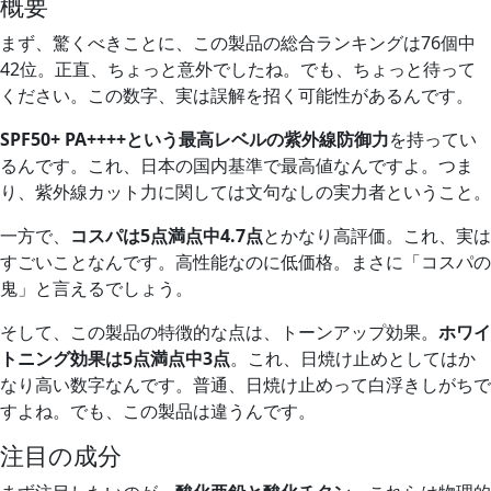
概要
まず、驚くべきことに、この製品の総合ランキングは76個中
42位。正直、ちょっと意外でしたね。でも、ちょっと待って
ください。この数字、実は誤解を招く可能性があるんです。
SPF50+ PA++++という最高レベルの紫外線防御力
を持ってい
るんです。これ、日本の国内基準で最高値なんですよ。つま
り、紫外線カット力に関しては文句なしの実力者ということ。
一方で、
コスパは5点満点中4.7点
とかなり高評価。これ、実は
すごいことなんです。高性能なのに低価格。まさに「コスパの
鬼」と言えるでしょう。
そして、この製品の特徴的な点は、トーンアップ効果。
ホワイ
トニング効果は5点満点中3点
。これ、日焼け止めとしてはか
なり高い数字なんです。普通、日焼け止めって白浮きしがちで
すよね。でも、この製品は違うんです。
注目の成分