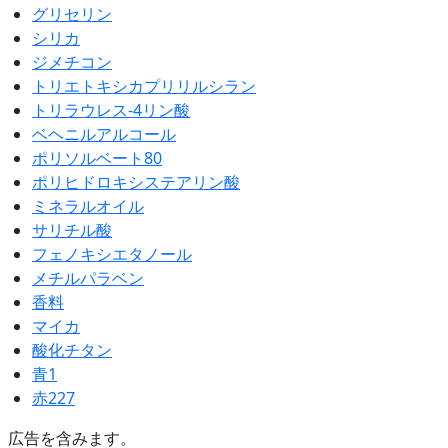
グリセリン
シリカ
ジメチコン
トリエトキシカプリリルシラン
トリラウレス-4リン酸
ベヘニルアルコール
ポリソルベート80
ポリヒドロキシステアリン酸
ミネラルオイル
サリチル酸
フェノキシエタノール
メチルパラベン
香料
マイカ
酸化チタン
青1
赤227
広告を含みます。