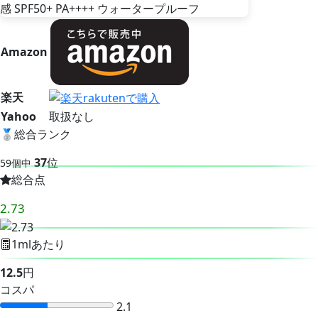
Amazon
楽天
Yahoo
取扱なし
🥈
総合ランク
37
位
59個中
総合点
2.73
1mlあたり
12.5
円
コスパ
2.1