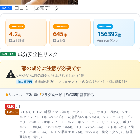
口コミ・販売データ
DATA
Amazon
Amazon
Amazon
4.2
645
156392
点
件
位
口コミ評価
口コミ数
Amazonランク
成分安全性リスク
SAFETY
一部の成分に注意が必要です
⚠️
CMR発がん性の成分が検出されました（1件）
皮膚感作性3件・アレルゲン1件・内分泌撹乱性4件・経皮吸収41件
個人差要因
|
|
●
リスクスコア
2
/100
!
フラグ成分
1
件
EWG
35
件評価済み
BHT
CMR
BHT(7)、PEG-10水添ヒマシ油(3)、エタノール(3)、サリチル酸(5)、ジエチ
EWG 3+
ルアミノヒドロキシベンゾイル安息香酸ヘキシル(3)、ジメチコン(3)、ビス
エチルヘキシルオキシフェノールメトキシフェニルトリアジン(4)、ポリソ
ルベート80(4)、ミネラルオイル(4)、メチルパラベン(4)、メトキシケイヒ酸
エチルヘキシル(4)、レモン果実エキス(4)、赤227(7)、酸化チタン(3)、酸化
亜鉛(3)、青1(3)