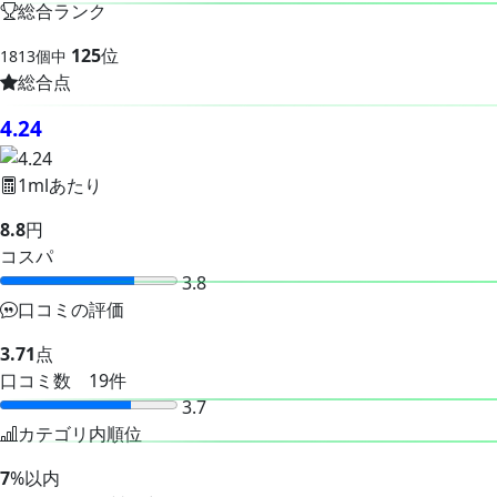
総合ランク
125
位
1813個中
総合点
4.24
1mlあたり
8.8
円
コスパ
3.8
口コミの評価
3.71
点
口コミ数 19件
3.7
カテゴリ内順位
7
%以内