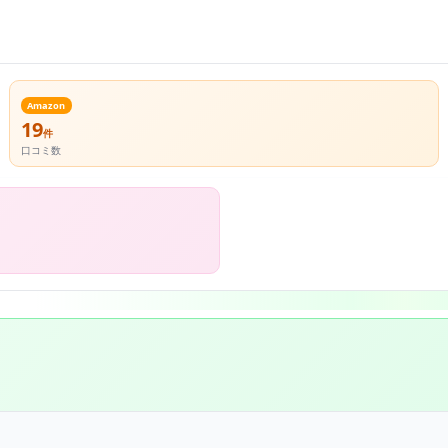
Amazon
19
件
口コミ数