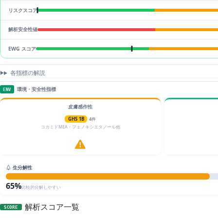
リスクスコア
解析安全性値
EWG スコア
各指標の解説
環境・安全性指標
ENV
皮膚感作性
GHS 1B
4件
コカミドMEA・フェノキシエタノール他
生分解性
65%
比較的分解しやすい
解析スコア一覧
SCORE