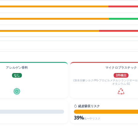
アレルゲン香料
マイクロプラスチック
なし
2件検出
(加水分解シルク/PG-プロピルメチルシランジオー
オタニウム-92
経皮吸収リスク
39%
低〜中リスク