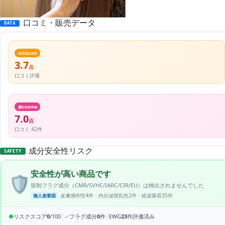
口コミ・販売データ
DATA
Amazon
3.7
点
口コミ評価
@cosme
7.0
点
口コミ 42件
成分安全性リスク
SAFETY
安全性が高い商品です
🛡️
規制フラグ成分（CMR/SVHC/IARC/CIR/EU）は検出されませんでした
皮膚感作性4件・内分泌撹乱性2件・経皮吸収35件
個人差要因
|
|
●
リスクスコア
0
/100
✓
フラグ成分
0
件
EWG
23
件評価済み