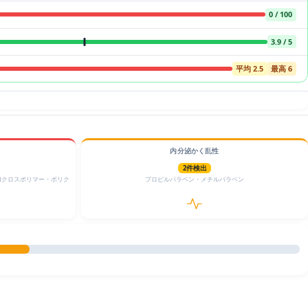
0 / 100
3.9 / 5
平均 2.5
最高 6
内分泌かく乱性
2件検出
ル)クロスポリマー・ポリク
プロピルパラベン・メチルパラベン