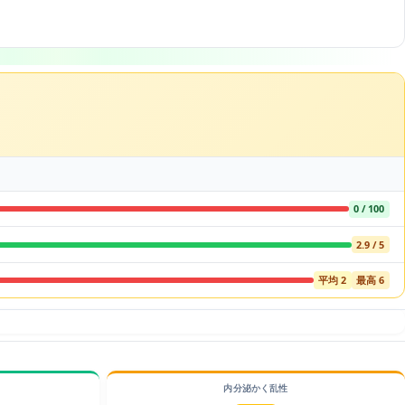
0 / 100
2.9 / 5
平均 2
最高 6
内分泌かく乱性