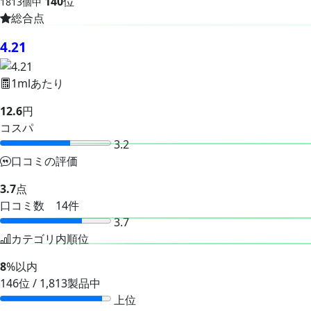
140
位
1813個中
総合点
4.21
1mlあたり
12.6
円
コスパ
3.2
口コミの評価
3.7
点
口コミ数 14件
3.7
カテゴリ内順位
8
%以内
146位 / 1,813製品中
上位