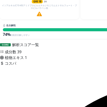
GHS 1B
3件
イソアルキル(C10-40)アミドプロピルエチルジモニウムエトサルフェート・プ
ロピルパラベン他
生分解性
74%
比較的分解しやすい
解析スコア一覧
SCORE
成分数
39
植物エキス
1
コスパ