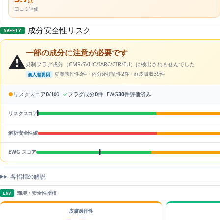
点
口コミ評価
成分安全性リスク
SAFETY
一部の成分に注意が必要です
⚠️
規制フラグ成分（CMR/SVHC/IARC/CIR/EU）は検出されませんでした
皮膚感作性3件・内分泌撹乱性2件・経皮吸収39件
個人差要因
|
|
●
リスクスコア
0
/100
✓
フラグ成分
0
件
EWG
30
件評価済み
リスクスコア
解析安全性値
EWG スコア
各指標の解説
環境・安全性指標
ENV
皮膚感作性