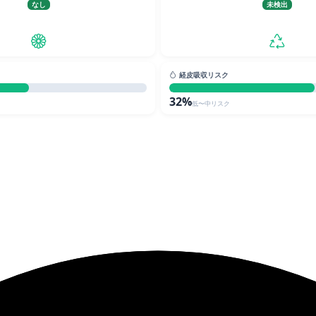
なし
未検出
経皮吸収リスク
32%
低〜中リスク