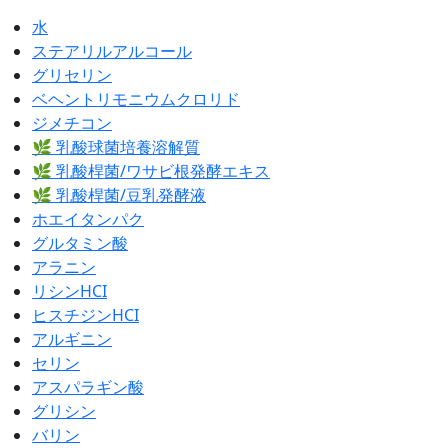
水
ステアリルアルコール
グリセリン
ベヘントリモニウムクロリド
ジメチコン
🌿 乳酸球菌培養溶解質
🌿 乳酸桿菌/ワサビ根発酵エキス
🌿 乳酸桿菌/豆乳発酵液
ホエイタンパク
グルタミン酸
アラニン
リシンHCI
ヒスチジンHCI
アルギニン
セリン
アスパラギン酸
グリシン
バリン