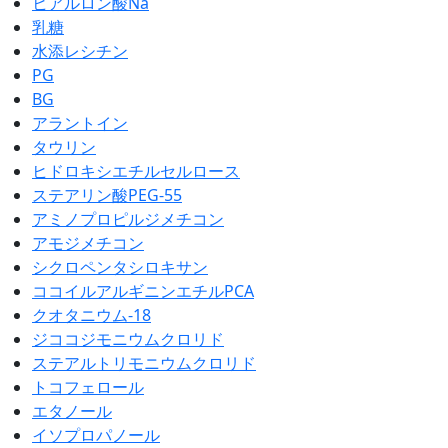
ヒアルロン酸Na
乳糖
水添レシチン
PG
BG
アラントイン
タウリン
ヒドロキシエチルセルロース
ステアリン酸PEG-55
アミノプロピルジメチコン
アモジメチコン
シクロペンタシロキサン
ココイルアルギニンエチルPCA
クオタニウム-18
ジココジモニウムクロリド
ステアルトリモニウムクロリド
トコフェロール
エタノール
イソプロパノール