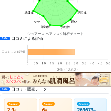
ジョアーロ ヘアマスク解析チャート
口コミによる評価
DATA
口コミ・販売データ
DATA
Amazon
Amazon
Amazon
2.9
6
269673
点
件
位