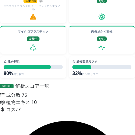
GHS 1B
2件
なし
ジココジモニウムクロリド・フェノキシエタノー
ル
マイクロプラスチック
内分泌かく乱性
未検出
なし
生分解性
経皮吸収リスク
80%
32%
易分解性
低〜中リスク
解析スコア一覧
SCORE
成分数
75
植物エキス
10
コスパ