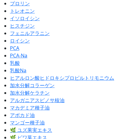
プロリン
トレオニン
イソロイシン
ヒスチジン
フェニルアラニン
ロイシン
PCA
PCA-Na
乳酸
乳酸Na
ヒアルロン酸ヒドロキシプロピルトリモニウム
加水分解コラーゲン
加水分解ケラチン
アルガニアスピノサ核油
マカデミア種子油
アボカド油
マンゴー種子油
🌿 ユズ果実エキス
🌿 ビワ葉エキス