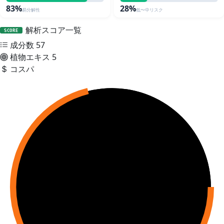
83%
28%
易分解性
低〜中リスク
解析スコア一覧
SCORE
成分数
57
植物エキス
5
コスパ