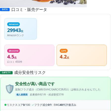
口コミ・販売データ
DATA
Amazon
29943
位
Amazonランク
@cosme
LIPS
4.5
4.2
点
点
口コミ 450件
成分安全性リスク
SAFETY
安全性が高い商品です
🛡️
規制フラグ成分（CMR/SVHC/IARC/CIR/EU）は検出されませんでした
皮膚感作性1件・経皮吸収57件
個人差要因
|
|
●
リスクスコア
0
/100
✓
フラグ成分
0
件
EWG
40
件評価済み