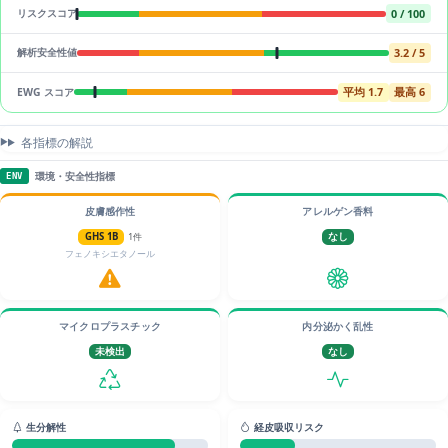
0 / 100
リスクスコア
3.2 / 5
解析安全性値
平均 1.7
最高 6
EWG スコア
各指標の解説
環境・安全性指標
ENV
皮膚感作性
アレルゲン香料
GHS 1B
1件
なし
フェノキシエタノール
マイクロプラスチック
内分泌かく乱性
未検出
なし
生分解性
経皮吸収リスク