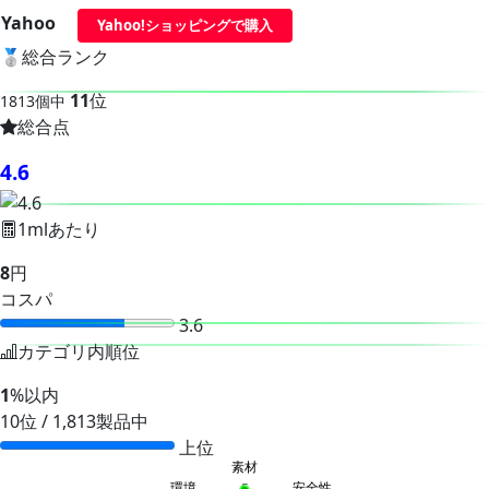
Yahoo
Yahoo!ショッピングで購入
🥈
総合ランク
11
位
1813個中
総合点
4.6
1mlあたり
8
円
コスパ
3.6
カテゴリ内順位
1
%以内
10位 / 1,813製品中
上位