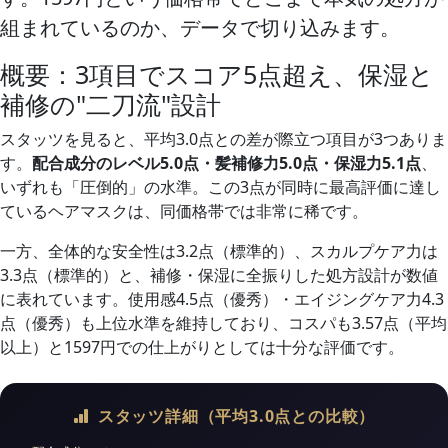
組まれているのか、データで切り込みます。
概要：3項目でスコア5点超え、保湿と
補修の"二刀流"設計
スタッツを見ると、平均3.0点との差が際立つ項目が3つありま
す。
配合成分のレベル5.0点・髪補修力5.0点・保湿力5.1点
、
いずれも「圧倒的」の水準。この3点が同時に最高評価に達し
ているヘアマスクは、同価格帯では非常に稀です。
一方、全体的な安全性は3.2点（標準的）、スカルプケア力は
3.3点（標準的）と、補修・保湿に全振りした処方設計が数値
に表れています。使用感4.5点（優秀）・エイジングケア力4.3
点（優秀）も上位水準を維持しており、コスパも3.57点（平均
以上）と1597円での仕上がりとしては十分な評価です。
スタッツ詳細（平均3.0点との比較）