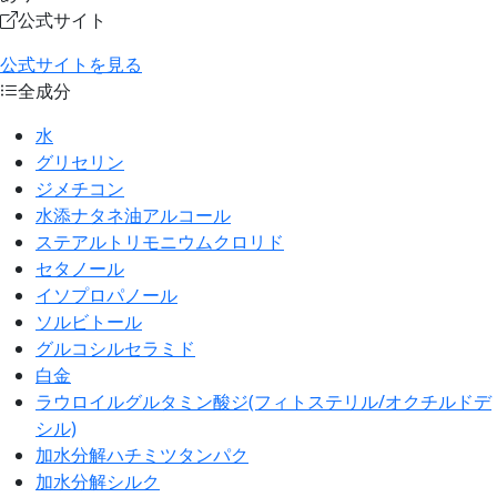
公式サイト
公式サイトを見る
全成分
水
グリセリン
ジメチコン
水添ナタネ油アルコール
ステアルトリモニウムクロリド
セタノール
イソプロパノール
ソルビトール
グルコシルセラミド
白金
ラウロイルグルタミン酸ジ(フィトステリル/オクチルドデ
シル)
加水分解ハチミツタンパク
加水分解シルク