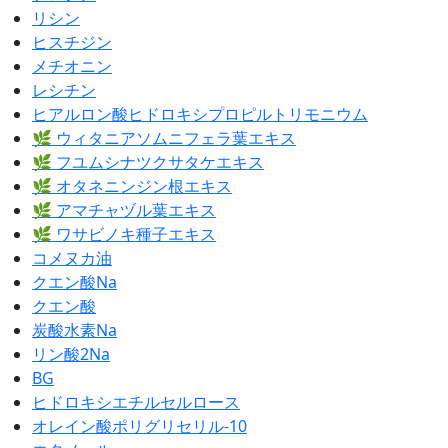
リシン
ヒスチジン
メチオニン
レシチン
ヒアルロン酸ヒドロキシプロピルトリモニウム
🌿 ウィタニアソムニフェラ葉エキス
🌿 フユムシナツクサタケエキス
🌿 オタネニンジン根エキス
🌿 アマチャヅル葉エキス
🌿 ワサビノキ種子エキス
コメヌカ油
クエン酸Na
クエン酸
炭酸水素Na
リン酸2Na
BG
ヒドロキシエチルセルロース
オレイン酸ポリグリセリル-10