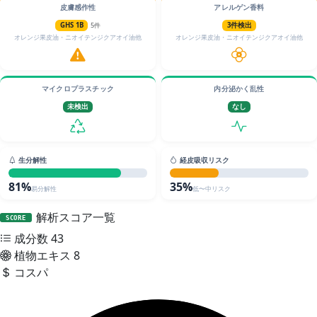
皮膚感作性
アレルゲン香料
GHS 1B
5件
3件検出
オレンジ果皮油・ニオイテンジクアオイ油他
オレンジ果皮油・ニオイテンジクアオイ油他
マイクロプラスチック
内分泌かく乱性
未検出
なし
生分解性
経皮吸収リスク
81%
35%
易分解性
低〜中リスク
解析スコア一覧
SCORE
成分数
43
植物エキス
8
コスパ