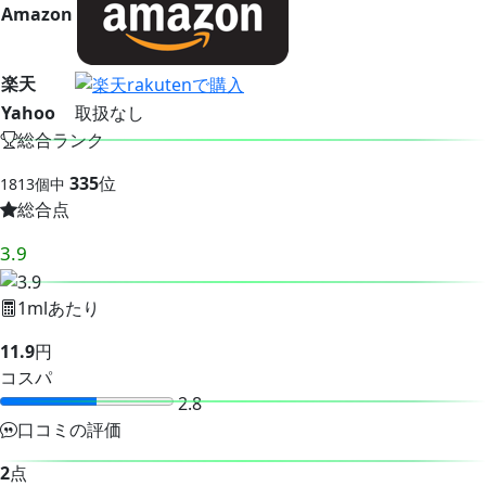
Amazon
楽天
Yahoo
取扱なし
総合ランク
335
位
1813個中
総合点
3.9
1mlあたり
11.9
円
コスパ
2.8
口コミの評価
2
点