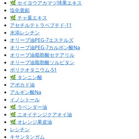
🌿 セイヨウアカマツ球果エキス
塩化亜鉛
🌿 チャ葉エキス
アセチルテトラペプチド-11
水添レシチン
オリーブ油PEG-7エステルズ
オリーブ油PEG-7カルボン酸Na
オリーブ油脂肪酸セテアリル
オリーブ油脂肪酸ソルビタン
ポリクオタニウム-51
🌿 タンニン酸
アボカド油
アルギン酸Na
イノシトール
🌿 ラベンダー油
🌿 ニオイテンジクアオイ油
🌿 オレンジ果皮油
レシチン
キサンタンガム