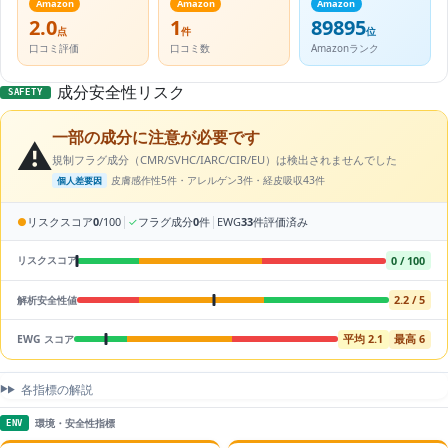
Amazon
Amazon
Amazon
2.0
1
89895
点
件
位
口コミ評価
口コミ数
Amazonランク
成分安全性リスク
SAFETY
一部の成分に注意が必要です
⚠️
規制フラグ成分（CMR/SVHC/IARC/CIR/EU）は検出されませんでした
皮膚感作性5件・アレルゲン3件・経皮吸収43件
個人差要因
|
|
●
リスクスコア
0
/100
✓
フラグ成分
0
件
EWG
33
件評価済み
0 / 100
リスクスコア
2.2 / 5
解析安全性値
平均 2.1
最高 6
EWG スコア
各指標の解説
環境・安全性指標
ENV