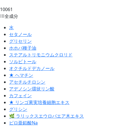
10061
全成分
水
セタノール
グリセリン
ホホバ種子油
ステアルトリモニウムクロリド
ソルビトール
オクチルドデカノール
★ ヘマチン
アセチルチロシン
アデノシン環状リン酸
カフェイン
★ リンゴ果実培養細胞エキス
グリシン
🌿 ラリックスエウロパエア木エキス
ピロ亜鉛酸Na