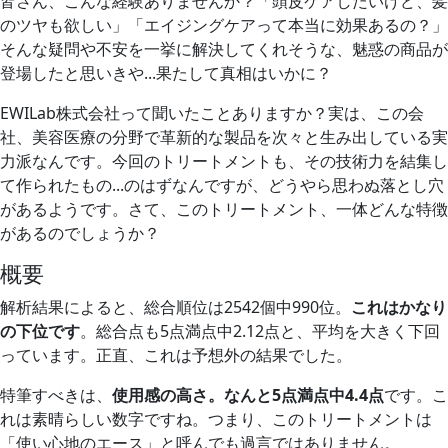
皆さん、こんな経験ありませんか？「頭皮ケアしたいけど、髪
のツヤも欲しい」「エイジングケアって本当に効果あるの？」
そんな疑問や不安を一挙に解決してくれそうな、魅惑の商品が
登場したと思いきや...果たして真相はいかに？
EWILab株式会社って聞いたことありますか？実は、この会
社、美容医療の分野で革新的な製品を次々と生み出している実
力派なんです。今回のトリートメントも、その技術力を結集し
て作られたもの...のはずなんですが、どうやら思わぬ落とし穴
があるようです。さて、このトリートメント、一体どんな特徴
があるのでしょうか？
概要
解析結果によると、総合順位は2542個中990位。
これはかなり
の下位です
。総合点も5点満点中2.12点と、平均を大きく下回
っています。正直、これは予想外の結果でした。
特筆すべきは、
使用感の高さ。なんと5点満点中4.4点
です。こ
れは素晴らしい数字ですね。つまり、このトリートメントは
「使い心地のエース」と呼んでも過言ではありません。