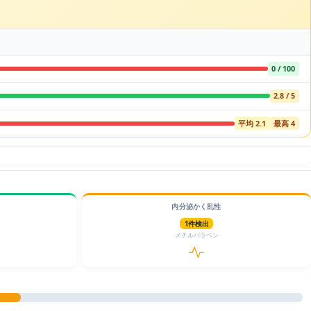
0 / 100
2.8 / 5
平均 2.1
最高 4
内分泌かく乱性
1件検出
メチルパラベン