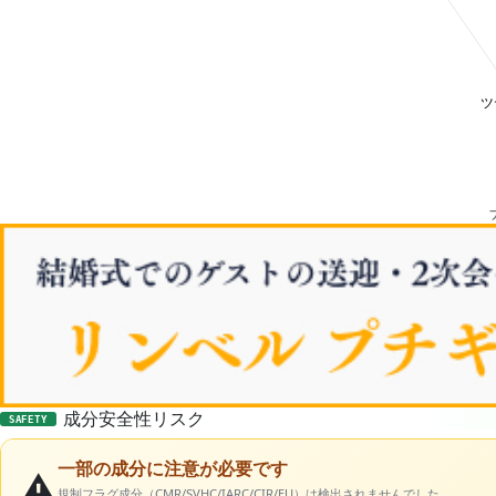
成分安全性リスク
SAFETY
一部の成分に注意が必要です
⚠️
規制フラグ成分（CMR/SVHC/IARC/CIR/EU）は検出されませんでした