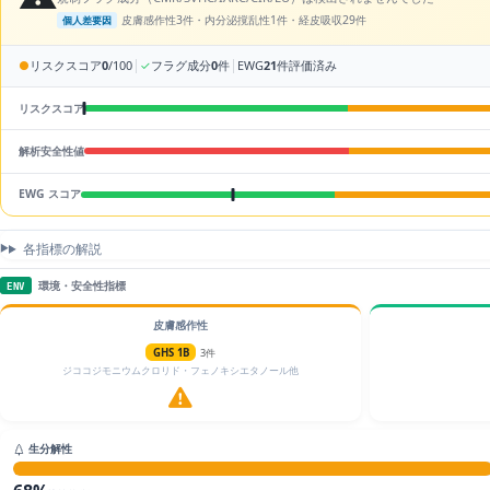
皮膚感作性3件・内分泌撹乱性1件・経皮吸収29件
個人差要因
|
|
●
リスクスコア
0
/100
✓
フラグ成分
0
件
EWG
21
件評価済み
リスクスコア
解析安全性値
EWG スコア
各指標の解説
環境・安全性指標
ENV
皮膚感作性
GHS 1B
3件
ジココジモニウムクロリド・フェノキシエタノール他
生分解性