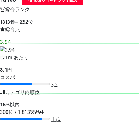
Yahoo!ショッピングで購入
総合ランク
292
位
1813個中
総合点
3.94
1mlあたり
8.1
円
コスパ
3.2
カテゴリ内順位
16
%以内
300位 / 1,813製品中
上位