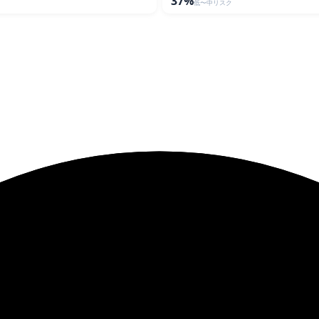
37%
低〜中リスク