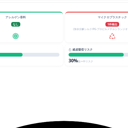
アレルゲン香料
マイクロプラスチック
なし
1件検出
(加水分解シルク/PG-プロピルメチルシランジ
経皮吸収リスク
30%
低〜中リスク