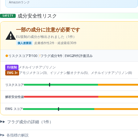
Amazonランク
成分安全性リスク
SAFETY
一部の成分に注意が必要です
⚠️
EU規制の成分が検出されました（1件）
皮膚感作性2件・経皮吸収30件
個人差要因
|
|
●
リスクスコア
7
/100
!
フラグ成分
1
件
EWG
21
件評価済み
メチルイソチアゾリノン
EU規制
アモジメチコン(3)、イソノナン酸オクチル(5)、メチルイソチアゾリノン(8)
EWG 3+
リスクスコア
解析安全性値
EWG スコア
フラグ成分の詳細（1件）
各指標の解説