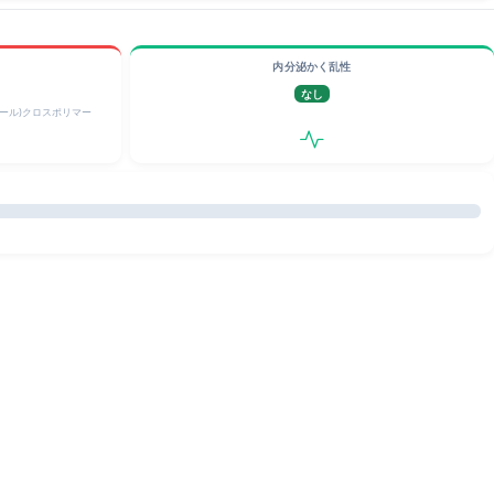
内分泌かく乱性
なし
オール)クロスポリマー