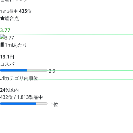
435
位
1813個中
総合点
3.77
1mlあたり
13.1
円
コスパ
2.9
カテゴリ内順位
24
%以内
432位 / 1,813製品中
上位