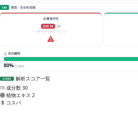
環境・安全性指標
ENV
皮膚感作性
GHS 1A
1件
メチルイソチアゾリノン
生分解性
80%
易分解性
解析スコア一覧
SCORE
成分数
30
植物エキス
2
コスパ