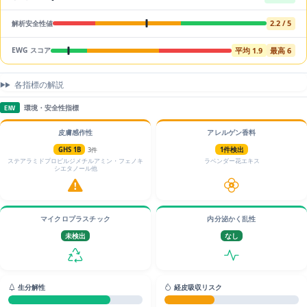
2.2 / 5
解析安全性値
平均 1.9
最高 6
EWG スコア
各指標の解説
環境・安全性指標
ENV
皮膚感作性
アレルゲン香料
GHS 1B
3件
1件検出
ステアラミドプロピルジメチルアミン・フェノキ
ラベンダー花エキス
シエタノール他
マイクロプラスチック
内分泌かく乱性
未検出
なし
生分解性
経皮吸収リスク