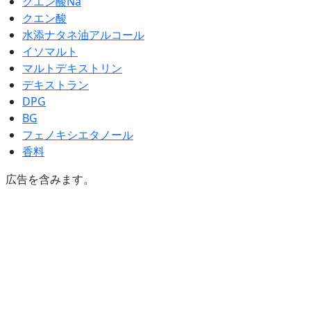
クエン酸Na
クエン酸
水添ナタネ油アルコール
イソマルト
マルトデキストリン
デキストラン
DPG
BG
フェノキシエタノール
香料
広告を含みます。