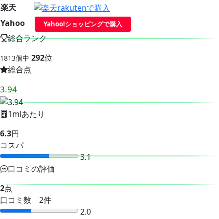
楽天
Yahoo
Yahoo!ショッピングで購入
総合ランク
292
位
1813個中
総合点
3.94
1mlあたり
6.3
円
コスパ
3.1
口コミの評価
2
点
口コミ数 2件
2.0