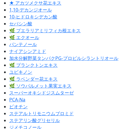
★ アカツメクサ花エキス
1,10-デカンジオール
10-ヒドロキシデカン酸
セバシン酸
🌿 プエラリアミリフィカ根エキス
🌿 エクオール
パンテノール
ナイアシンアミド
加水分解野菜タンパクPG-プロピルシラントリオール
🌿 プランクトンエキス
ユビキノン
🌿 ラベンダー花エキス
🌿 ソウパルメット果実エキス
スーパーオキシドジスムターゼ
PCA-Na
ビオチン
ステアルトリモニウムブロミド
ステアリン酸グリセリル
ジメチコノール