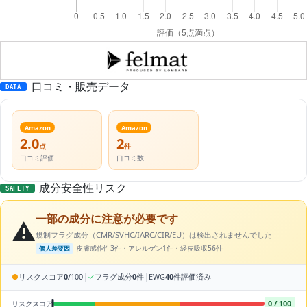
口コミ・販売データ
DATA
Amazon
Amazon
2.0
2
点
件
口コミ評価
口コミ数
成分安全性リスク
SAFETY
一部の成分に注意が必要です
⚠️
規制フラグ成分（CMR/SVHC/IARC/CIR/EU）は検出されませんでした
皮膚感作性3件・アレルゲン1件・経皮吸収56件
個人差要因
|
|
●
リスクスコア
0
/100
✓
フラグ成分
0
件
EWG
40
件評価済み
0 / 100
リスクスコア