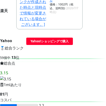
ル
価格：1002円（税
込、送料別)
(2020/7/7
楽天
時点)
Yahoo
Yahoo!ショッピングで購入
🥈
総合ランク
13
位
59個中
総合点
3.15
1mlあたり
81
円
コスパ
2.2