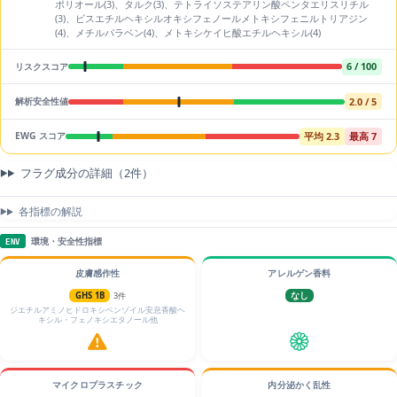
ポリオール(3)、タルク(3)、テトライソステアリン酸ペンタエリスリチル
(3)、ビスエチルヘキシルオキシフェノールメトキシフェニルトリアジン
(4)、メチルパラベン(4)、メトキシケイヒ酸エチルヘキシル(4)
6 / 100
リスクスコア
2.0 / 5
解析安全性値
平均 2.3
最高 7
EWG スコア
フラグ成分の詳細（2件）
各指標の解説
環境・安全性指標
ENV
皮膚感作性
アレルゲン香料
GHS 1B
3件
なし
ジエチルアミノヒドロキシベンゾイル安息香酸ヘ
キシル・フェノキシエタノール他
マイクロプラスチック
内分泌かく乱性