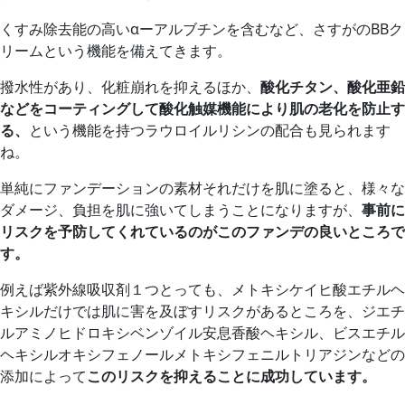
くすみ除去能の高いαーアルブチンを含むなど、さすがのBBク
リームという機能を備えてきます。
撥水性があり、化粧崩れを抑えるほか、
酸化チタン、酸化亜鉛
などをコーティングして酸化触媒機能により肌の老化を防止す
る、
という機能を持つラウロイルリシンの配合も見られます
ね。
単純にファンデーションの素材それだけを肌に塗ると、様々な
ダメージ、負担を肌に強いてしまうことになりますが、
事前に
リスクを予防してくれているのがこのファンデの良いところで
す。
例えば紫外線吸収剤１つとっても、メトキシケイヒ酸エチルヘ
キシルだけでは肌に害を及ぼすリスクがあるところを、ジエチ
ルアミノヒドロキシベンゾイル安息香酸ヘキシル、ビスエチル
ヘキシルオキシフェノールメトキシフェニルトリアジンなどの
添加によって
このリスクを抑えることに成功しています。