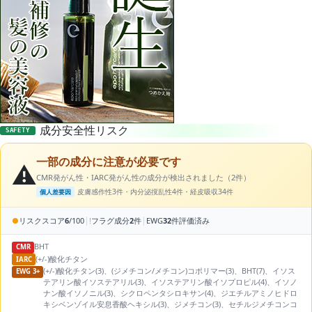
成分安全性リスク
SAFETY
一部の成分に注意が必要です
⚠️
CMR発がん性・IARC発がん性の成分が検出されました（2件）
皮膚感作性3件・内分泌撹乱性4件・経皮吸収34件
個人差要因
|
|
●
リスクスコア
6
/100
!
フラグ成分
2
件
EWG
32
件評価済み
BHT
CMR
(+/-)酸化チタン
IARC
(+/-)酸化チタン(3)、(ジメチコン/メチコン)コポリマー(3)、BHT(7)、イソス
EWG 3+
テアリン酸イソステアリル(3)、イソステアリン酸イソプロピル(4)、イソノ
ナン酸イソノニル(3)、シクロペンタシロキサン(4)、ジエチルアミノヒドロ
キシベンゾイル安息香酸ヘキシル(3)、ジメチコン(3)、セチルジメチコンコ