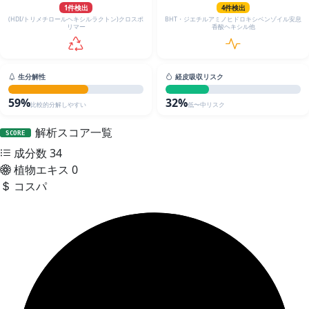
1件検出
4件検出
(HDI/トリメチロールヘキシルラクトン)クロスポ
BHT・ジエチルアミノヒドロキシベンゾイル安息
リマー
香酸ヘキシル他
生分解性
経皮吸収リスク
59%
32%
比較的分解しやすい
低〜中リスク
解析スコア一覧
SCORE
成分数
34
植物エキス
0
コスパ