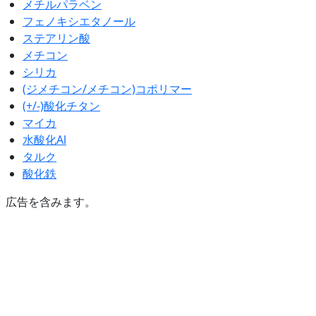
メチルパラベン
フェノキシエタノール
ステアリン酸
メチコン
シリカ
(ジメチコン/メチコン)コポリマー
(+/-)酸化チタン
マイカ
水酸化Al
タルク
酸化鉄
広告を含みます。