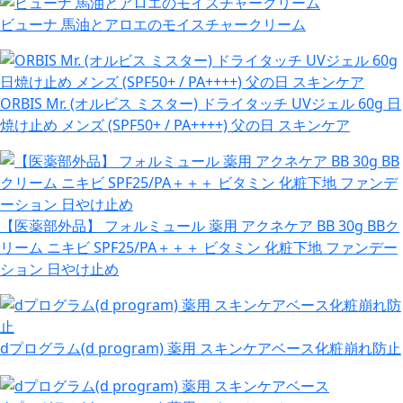
ビューナ 馬油とアロエのモイスチャークリーム
ORBIS Mr. (オルビス ミスター) ドライタッチ UVジェル 60g 日
焼け止め メンズ (SPF50+ / PA++++) 父の日 スキンケア
【医薬部外品】 フォルミュール 薬用 アクネケア BB 30g BBク
リーム ニキビ SPF25/PA＋＋＋ ビタミン 化粧下地 ファンデー
ション 日やけ止め
dプログラム(d program) 薬用 スキンケアベース化粧崩れ防止