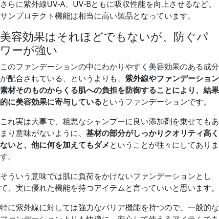
さらに紫外線UV-A、UV-Bともに吸収性能を向上させるなど、
サンプロテクト機能は相当に高い製品となっています。
美容効果はそれほどでもないが、防ぐパ
ワーが強い
このファンデーションの中にわかりやすく美容効果のある成分
が配合されている、というよりも、
紫外線やファンデーション
素材そのものからくる肌への負担を防御することにより、結果
的に美容効果に寄与している
というファンデーションです。
これ実は大事で、粗悪なシャンプーに良い添加剤を乗せてもあ
まり意味がないように、
基材の部分がしっかりクオリティ高く
ないと、他に何を加えてもダメ
ということが往々にしてありま
す。
そういう意味では肌に負荷をかけないファンデーションとし
て、実に優れた機能を持つアイテムと言っていいと思います。
特に紫外線に対しては強力なバリア機能を持つので、一般的な