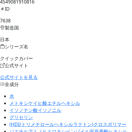
4549081910816
ID
7638
製造国
日本
シリーズ名
クイックカバー
公式サイト
公式サイトを見る
全成分
水
メトキシケイヒ酸エチルヘキシル
イソノナン酸イソノニル
グリセリン
(HDI/トリメチロールヘキシルラクトン)クロスポリマー
ジエチルアミノヒドロキシベンゾイル安息香酸ヘキシル