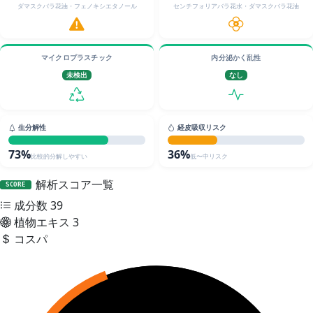
ダマスクバラ花油・フェノキシエタノール
センチフォリアバラ花水・ダマスクバラ花油
マイクロプラスチック
内分泌かく乱性
未検出
なし
生分解性
経皮吸収リスク
73%
36%
比較的分解しやすい
低〜中リスク
解析スコア一覧
SCORE
成分数
39
植物エキス
3
コスパ