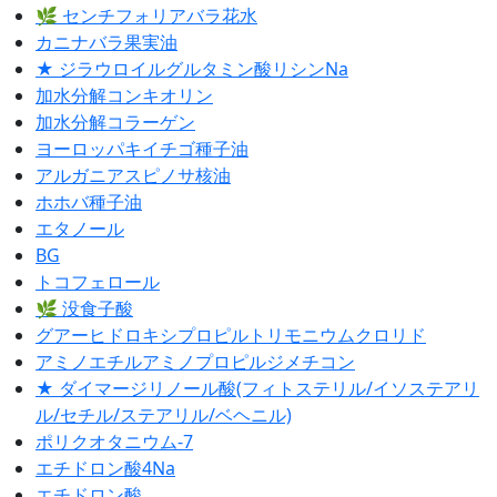
🌿 センチフォリアバラ花水
カニナバラ果実油
★ ジラウロイルグルタミン酸リシンNa
加水分解コンキオリン
加水分解コラーゲン
ヨーロッパキイチゴ種子油
アルガニアスピノサ核油
ホホバ種子油
エタノール
BG
トコフェロール
🌿 没食子酸
グアーヒドロキシプロピルトリモニウムクロリド
アミノエチルアミノプロピルジメチコン
★ ダイマージリノール酸(フィトステリル/イソステアリ
ル/セチル/ステアリル/ベヘニル)
ポリクオタニウム-7
エチドロン酸4Na
エチドロン酸