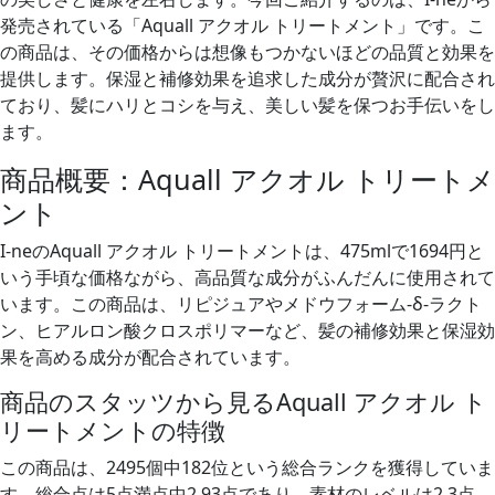
発売されている「Aquall アクオル トリートメント」です。こ
の商品は、その価格からは想像もつかないほどの品質と効果を
提供します。保湿と補修効果を追求した成分が贅沢に配合され
ており、髪にハリとコシを与え、美しい髪を保つお手伝いをし
ます。
商品概要：Aquall アクオル トリートメ
ント
I-neのAquall アクオル トリートメントは、475mlで1694円と
いう手頃な価格ながら、高品質な成分がふんだんに使用されて
います。この商品は、リピジュアやメドウフォーム-δ-ラクト
ン、ヒアルロン酸クロスポリマーなど、髪の補修効果と保湿効
果を高める成分が配合されています。
商品のスタッツから見るAquall アクオル ト
リートメントの特徴
この商品は、2495個中182位という総合ランクを獲得していま
す。総合点は5点満点中2.93点であり、素材のレベルは2.3点、