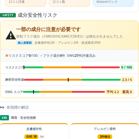
口コミ評価
口コミ数
Amazonランク
成分安全性リスク
SAFETY
一部の成分に注意が必要です
⚠️
規制フラグ成分（CMR/SVHC/IARC/CIR/EU）は検出されませんでした
皮膚感作性2件・アレルゲン2件・経皮吸収39件
個人差要因
|
|
●
リスクスコア
0
/100
✓
フラグ成分
0
件
EWG
27
件評価済み
0 / 100
リスクスコア
2.3 / 5
解析安全性値
平均 2.2
最高 6
EWG スコア
各指標の解説
環境・安全性指標
ENV
皮膚感作性
アレルゲン香料
GHS 1B
2件
2件検出