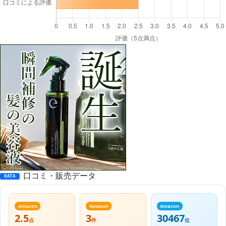
口コミ・販売データ
DATA
Amazon
Amazon
Amazon
2.5
3
30467
点
件
位