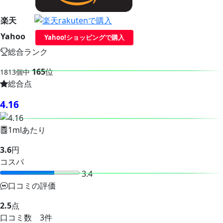
楽天
Yahoo
Yahoo!ショッピングで購入
総合ランク
165
位
1813個中
総合点
4.16
1mlあたり
3.6
円
コスパ
3.4
口コミの評価
2.5
点
口コミ数 3件